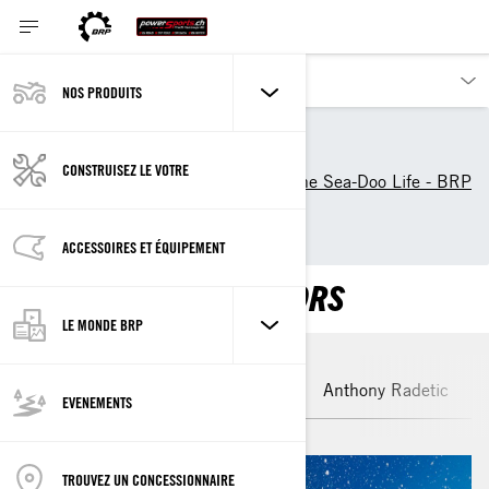
NOS PRODUITS
Nos produits
Sea-Doo
Découvrir Sea-Doo
CONSTRUISEZ LE VOTRE
Sea-Doo Community: Live the Sea-Doo Life - BRP
World
Sea-Doo Ambassadors
ACCESSOIRES ET ÉQUIPEMENT
SEA-DOO AMBASSADORS
LE MONDE BRP
Christopher Farro
Andrew Hill
Anthony Radetic
EVENEMENTS
TROUVEZ UN CONCESSIONNAIRE