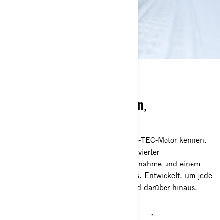
600RR E-TEC
MXZ X-RS mit einem neuen,
klassenführenden Motor
Lernen Sie den neuen Rotax 600RR E-TEC-Motor kennen.
Rennsport-inspirierte Leistung mit kultivierter
Kraftentfaltung, sofortiger Leistungsaufnahme und einem
branchenweit einzigartigen Leisemodus. Entwickelt, um jede
Fahrt zu verbessern – auf dem Trail und darüber hinaus.