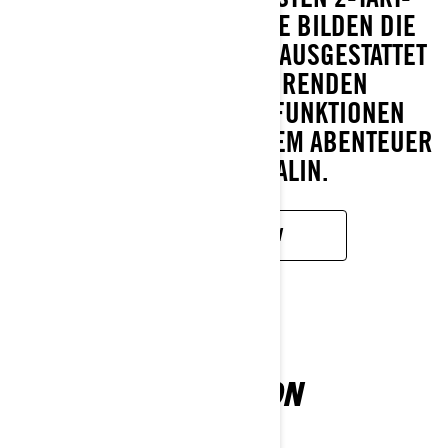
MOTOREN DER BRANCHE BILDEN DIE
GRUNDLAGE JEDES MXZ. AUSGESTATTET
MIT BRANCHENFÜHRENDEN
AUFHÄNGUNGEN UND FUNKTIONEN
WIRD JEDE FAHRT ZU EINEM ABENTEUER
VOLLER ADRENALIN.
MEHR ERFAHREN
EXPEDITION
2027