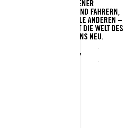
UNÜBERTROFFENER
EXTREMTAUGLICHKEIT UND FAHRERN,
DIE MEHR WAGEN ALS ALLE ANDEREN –
DAS FREERIDE DEFINIERT DIE WELT DES
FREESTYLE-FAHRENS NEU.
MEHR ERFAHREN
MXZ
2027