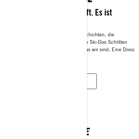
Mehr als eine Leidenschaft. Es ist
unsere Art zu leben.
Entdecken Sie die Menschen, die Geschichten, die
Leidenschaft und die Innovationen, die Ski-Doo Schlitten
und unsere Fahrer zu dem machen, was wir sind. Eine Dosis
gelbblütiger DNA.
MEHR ERFAHREN
FREERIDE