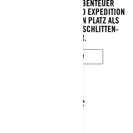
FÜR JEDES WINTERABENTEUER
GEEIGNET SIND. SKI-DOO EXPEDITION
VERDIENT SICH SEINEN PLATZ ALS
ELITE-SPORT-ARBEITSSCHLITTEN-
CROSSOVER.
MEHR ERFAHREN
SKANDIC
2027