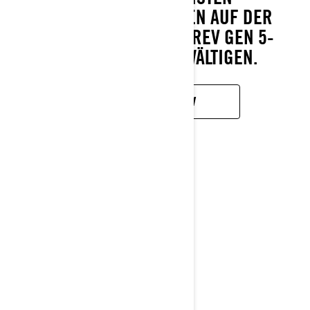
WINTERLANDSCHAFTEN AUF DER
FORTSCHRITTLICHEN REV GEN 5-
PLATTFORM ZU BEWÄLTIGEN.
MEHR ERFAHREN
TUNDRA
2027