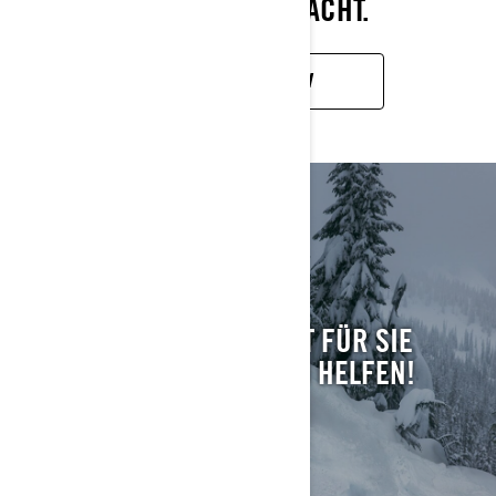
ERREICHBAR MACHT.
MEHR ERFAHREN
FINDEN SIE IHR
FAHRZEUG
WELCHER SCHLITTEN IST FÜR SIE
GEEIGNET? WIR KÖNNEN HELFEN!
MEHR ZEIGEN