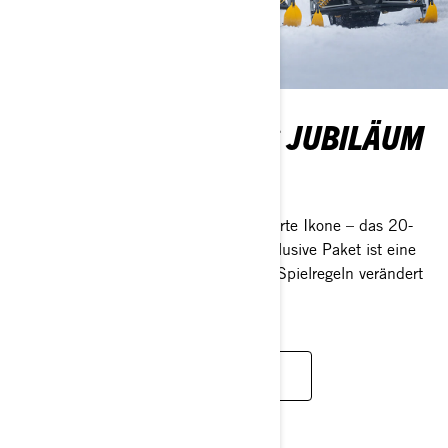
X-RS – 20-JÄHRIGES JUBILÄUM
Von Anfang an ikonisch
Feiern Sie eine vom Rennsport inspirierte Ikone – das 20-
jährige Jubiläum des X-RS. Dieses exklusive Paket ist eine
Hommage an einen Schlitten, der die Spielregeln verändert
hat.
ENTDECKEN