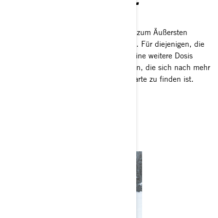
WENN DU ES WILLST, HOL ES DIR.
Dieses Buch ist für diejenigen, die bis zum Äußersten
gehen, um ihre Besessenheit zu stillen. Für diejenigen, die
die 100 Meilen extra fahren, nur um eine weitere Dosis
Adrenalin zu bekommen. Für diejenigen, die sich nach mehr
Abenteuer sehnen, als auf jeder Postkarte zu finden ist.
2026 MODELLE
UTILITY