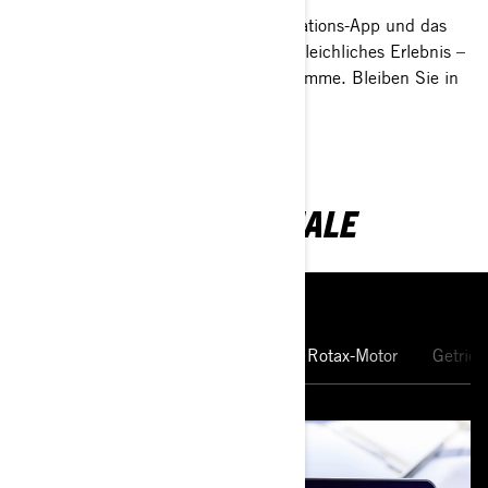
Das leistungsstarke Display, die Navigations-App und das
Infotainment-System bieten ein unvergleichliches Erlebnis –
alles auf Knopfdruck oder mit Ihrer Stimme. Bleiben Sie in
Verbindung und fahren Sie weiter.
WICHTIGSTE MERKMALE
10,25-Zoll-Touchscreen-
Display
Rotax-Motor
Getrieb