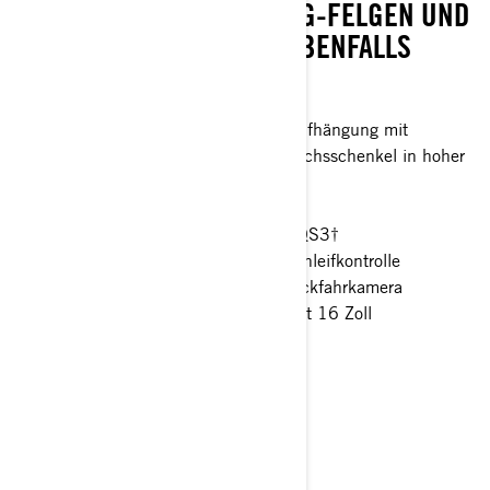
EADLOCK-FLOWFORMING-FELGEN UND K
AMERAS. SMART-SHOX EBENFALLS V
ERFÜGBAR.
77 Zoll 195 cm breite Vierlenker-Aufhängung mit
Längslenker mit hochbelastbarem Achsschenkel in hoher
Ausführung aus Aluminium
Smart-Lok™* Frontdifferenzial
FOX† 2.5 PODIUM Piggyback mit QS3†
Kompressionseinstellung und Aufschleifkontrolle
26 cm Touchscreen-Display mit Rückfahrkamera
32 Zoll ITP XNR Tenacity-Reifen mit 16 Zoll
Fließgeformte Felgen
> Technische Daten
> Konfigurator
> Angebot anfordern
> Händlersuche