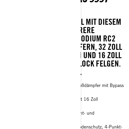
DCT SAS
MEISTERN SIE JEDEN TRAIL MIT DIESEM
NEUEN MODELL FÜR MEHRERE
PERSONEN, MIT FOX 3.0 PODIUM RC2
HUCKEPACK-STOSSDÄMPFERN, 32 ZOLL I
TP TENACITY XNR REIFEN UND 16 ZOLL F
LIESSGEFORMTEN BEADLOCK FELGEN. SM
ART-SHOX VERFÜGBAR.
FOX† 3.0 PODIUM† Huckepack-Stoßdämpfer mit Bypass
und Smart-Shox
32 Zoll ITP XNR Tenacity-Reifen mit 16 Zoll
Fließgeformte Felgen (Beadlock)
26 cm Touchscreen-Display mit Front- und
Rückfahrkamera
Volles Hartdach, kompletter Unterbodenschutz, 4-Punkt-