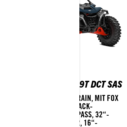
MAVERICK R X RS 999T DCT SAS
MEISTERN SIE JEDES TERRAIN, MIT FOX
3.0 PODIUM RC2 HUCKEPACK-
STOSSDÄMPFERN MIT BYPASS, 32“-R
EIFEN ITP TENACITY XNR, 16“-B