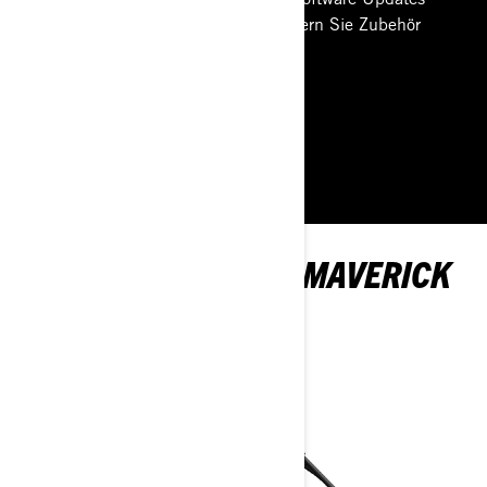
drahtlos über WLAN herunter. Steuern Sie Zubehör
einfach direkt über das Display.
MEHR ERFAHREN
ENTDECKEN SIE DIE MAVERICK
R-MODELLE UND -
SPEZIFIKATIONEN