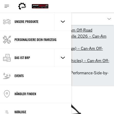
UNSERE PRODUKTE
Unsere Produkte
Can-Am Off-Road
ATV- und Side-by-Side-Modelle 2026 – Can-Am
PERSONALISIERE DEIN FAHRZEUG
Off-Road
SSVs (Side-by-Side Fahrzeuge) – Can-Am Off-
Road
DAS IST BRP
SxSs (Sport Side-by-Side Vehicles) – Can-Am Off-
Road
Can-Am Maverick R 2026: Performance-Side-by-
EVENTS
Side
HÄNDLER FINDEN
KATALOGE