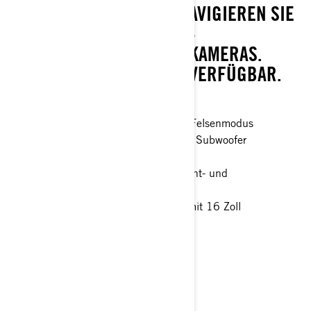
SOUNDSYSTEM AB UND NAVIGIEREN SIE
EINFACH MIT DEM 26-CM-
TOUCHSCREEN UND DEN KAMERAS.
SMART-SHOX EBENFALLS VERFÜGBAR.
Smart-Shox™* Option verfügbar
Smart-Lok™* Frontdifferenzial mit Felsenmodus
JL Audio Level 3, 4 Lautsprecher + Subwoofer
Soundsysteme
26 cm Touchscreen-Display mit Front- und
Rückfahrkamera
35 Zoll XPS Hammer King Reifen mit 16 Zoll
Fließgeformte Felgen (Beadlock)
> Technische Daten
> Konfigurator
> Angebot anfordern