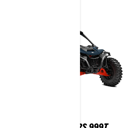
> Händlersuche
MAVERICK R MAX X RS 999T