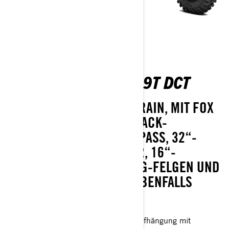
MAVERICK R X RS 999T DCT
MEISTERN SIE JEDES TERRAIN, MIT FOX
3.0 PODIUM RC2 HUCKEPACK-
STOSSDÄMPFERN MIT BYPASS, 32“-R
EIFEN ITP TENACITY XNR, 16“-B
EADLOCK-FLOWFORMING-FELGEN UND K
AMERAS. SMART-SHOX EBENFALLS V
ERFÜGBAR.
77 Zoll 195 cm breite Vierlenker-Aufhängung mit