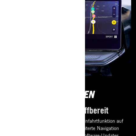
VERNETZTES FAHREN
Alles Erforderliche griffbereit
Nutzen Sie die neue Offline-Gruppenfahrtfunktion auf
dem integrierten GPS oder die erweiterte Navigation
mit der BRP GO!-App. Laden Sie Software-Updates