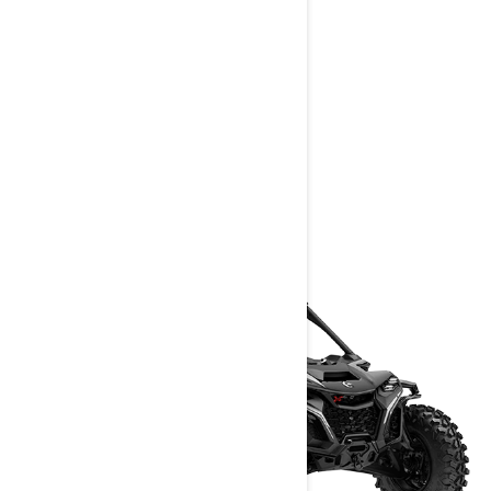
Gurt mit Schulterpolstern
1700-W Magneto
> Technische Daten
> Konfigurator
> Angebot anfordern
> Händlersuche