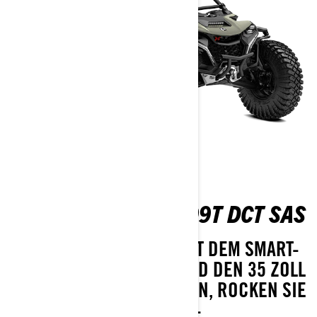
MAVERICK R X RC 999T DCT SAS
BEZWINGEN SIE ALLES MIT DEM SMART-
LOK™-FELSENMODUS UND DEN 35 ZOLL
XPS HAMMER KING-REIFEN, ROCKEN SIE
ZU DEM JL AUDIO LEVEL 3-