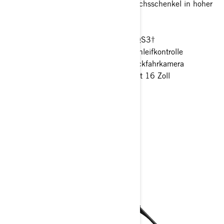
Längslenker mit hochbelastbarem Achsschenkel in hoher
Ausführung aus Aluminium
Smart-Lok™* Frontdifferenzial
FOX† 2.5 PODIUM Piggyback mit QS3†
Kompressionseinstellung und Aufschleifkontrolle
26 cm Touchscreen-Display mit Rückfahrkamera
32 Zoll ITP XNR Tenacity-Reifen mit 16 Zoll
Fließgeformte Felgen
> Technische Daten
> Konfigurator
> Angebot anfordern
> Händlersuche