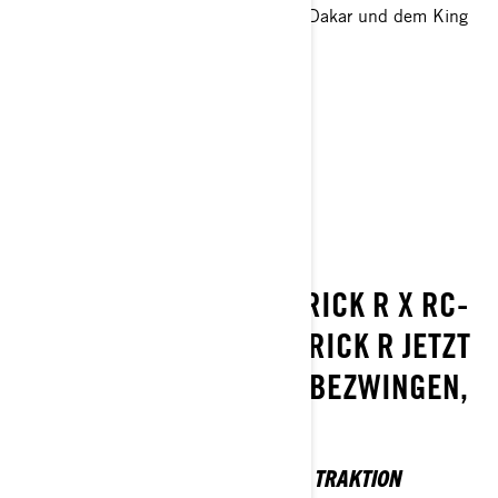
Konkurrenz bei der legendären Rallye Dakar und dem King
of the Hammers Rennen hinter sich.
Angebot anfordern
Händlersuche
Probefahrt vereinbaren
Konfigurator
IMMER WEITER!
DANK DES NEUEN MAVERICK R X RC-
MODELLS IST DER MAVERICK R JETZT
BEREIT, DIE FELSEN ZU BEZWINGEN,
DIE IM WEG STEHEN.
EIN ECHTER ROCKSTAR IN SACHEN TRAKTION