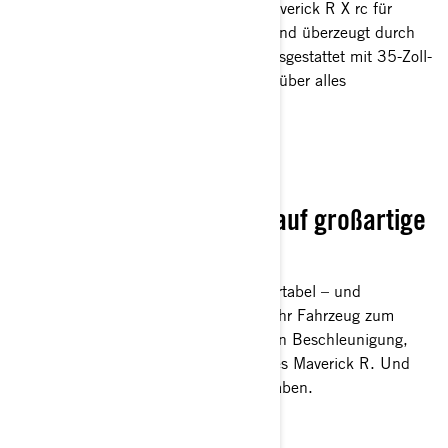
Inspiriert vom KOH-Sieg wurde der Maverick R X rc für
ultimatives Rock Crawling entwickelt und überzeugt durch
maximale Traktion und Haltbarkeit. Ausgestattet mit 35-Zoll-
XPS-Hammer-King-Reifen können Sie über alles
hinwegfahren, statt es zu umfahren.
SANFTES SCHALTEN
Starke PS-Leistung trifft auf großartige
Federung
Offroad-Fahren war noch nie so komfortabel – und
gleichzeitig so ein Spaß. Machen Sie Ihr Fahrzeug zum
Besten der Besten mit der erstklassigen Beschleunigung,
den Stoßdämpfern und dem Layout des Maverick R. Und
dann heißt es: einsteigen und Spaß haben.