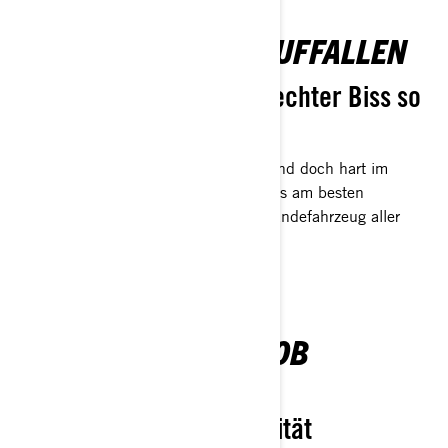
NOCH SCHNELLER AUFFALLEN
Wer hätte gedacht, dass echter Biss so
stylish sein kann?
Wendig und doch geräumig. Elegant und doch hart im
Nehmen. Der Maverick R wurde als das am besten
aussehende und leistungsstärkste Geländefahrzeug aller
Zeiten konzipiert. Und das ist er auch.
TECHNIK, DIE DEN JOB
ERLEDIGT
Navigation und Konnektivität