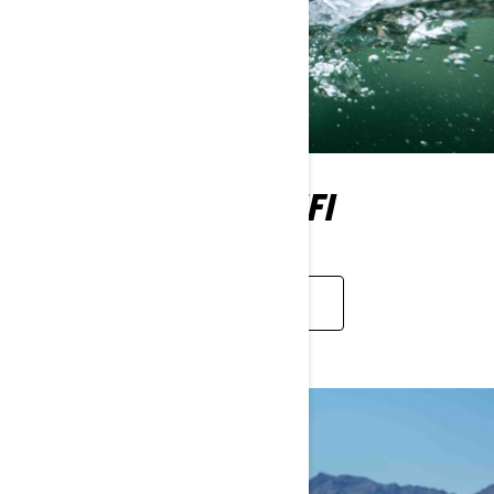
HAFIF EĞLENCE SINIFI
KEŞFET