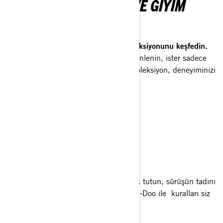
SEA-DOO AKSESUAR VE GIYIM
KOLEKSIYONU
2026 Sea-Doo Aksesuar ve Giyim koleksiyonunu keşfedin.
İster maceraya atılın, ister güvertede dinlenin, ister sadece
hayatınızı suda kolaylaştırın; bu yılki koleksiyon, deneyiminizi
daha da ileri taşımak için tasarlandı.
KOLEKSIYONU KEŞFEDIN
2025
SEA-DOO MODELLERI
Sea-Doo Yaşamına yeni bir bakış. Balık tutun, sürüşün tadını
çıkartın, rahatlayın, eğlenin. 2025 Sea-Doo ile kuralları siz
koyarsınız.