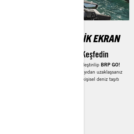
10,25” DOKUNMATIK EKRAN
Olağanüstü Deneyimi Keşfedin
Parlak ekran, akıllı telefonunuzla eşleştirilip
BRP GO!
uygulamasını yansıtabilir. Böylece kıyıdan uzaklaşsanız
bile bağlı kalırsınız. Seçili Sea-Doo kişisel deniz taşıtı
modellerinde mevcuttur.
İNCELEYIN