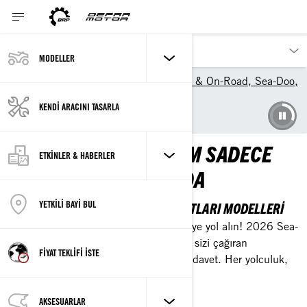
MODELLER
Modeller | Can-Am Off-Road & On-Road, Sea-Doo,
Ski-Doo, Lynx Türkiye
KENDİ ARACINI TASARLA
Sea-Doo
OLAĞANÜSTÜ DENEYIM SADECE
ETKİNLER & HABERLER
BIR SÜRÜŞ UZAĞINIZDA
YETKİLİ BAYİ BUL
2026 SEA-DOO KIŞISEL DENIZ TAŞITLARI MODELLERI
Gündelik olandan ayrılın ve olağanüstüye yol alın! 2026 Sea-
Doo serisi; keşfetmeniz, eğlenmeniz ve sizi çağıran
FİYAT TEKLİFİ İSTE
maceraların peşinden gitmeniz için bir davet. Her yolculuk,
epik bir deneyime dalma fırsatıdır.
AKSESUARLAR