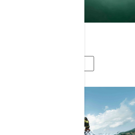
EĞLENCE SINIFI
KEŞFET