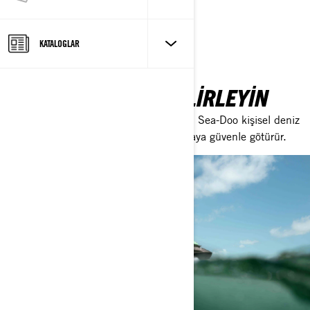
MODELLERI KEŞFEDIN
KATALOGLAR
MACERANIZI SIZ BELIRLEYIN
Önünüzde hangi yolculuk olursa olsun, Sea-Doo kişisel deniz
taşıtları ve ponton bot modelleri sizi oraya güvenle götürür.