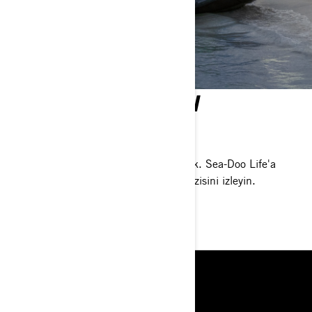
SEA-DOO MACERALARI
DÜNYANIN HER YERINDE
SEA-DOO
Gitmeyi düşünmeyeceğiniz yerlere gittik. Sea-Doo Life'a
yepyeni bir bakış atmak için bu web dizisini izleyin.
ŞIMDI İZLE
KAYNAKLAR
HAKKIMIZDA
ROTAX