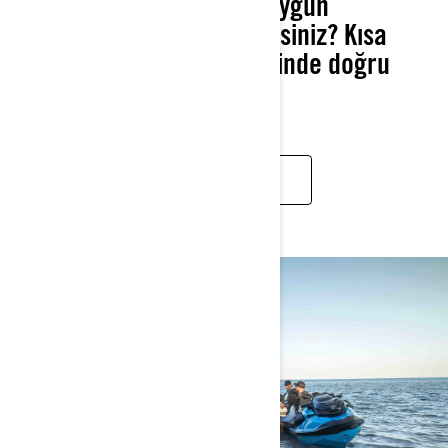
Hangi Sea-Doo’nun size uygun
olduğundan emin değil misiniz? Kısa
testi yapın ve saniyeler içinde doğru
modeli keşfedin.
2026 MODELLERI