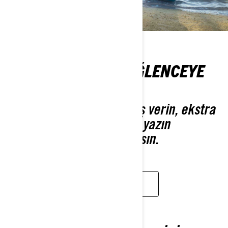
KAMPANYALARLA EĞLENCEYE
HAZIRLANIN
2026 modelinizi ön sipariş verin, ekstra
garanti kazanın. Gelecek yazın
eğlencesi şimdiden başlasın.
KENDI ARACINI TASARLA