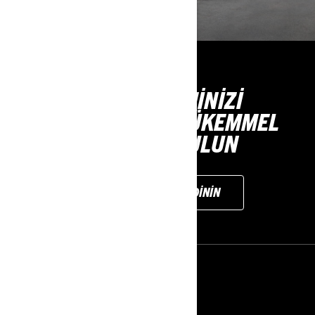
YOL DENEYİMİNİZİ
GELİŞTİRECEK MÜKEMMEL
EKİPMANI BULUN
DAHA FAZLA BILGI EDININ
KAYNAKLAR
HAKKIMIZDA
ROTAX