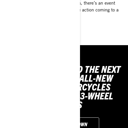
From test rides to community meet-ups, there’s an event
with your name on it. Check out all the action coming to a
town near you.
DISCOVER EVENTS
PUSH YOUR RIDE TO THE NEXT
LEVEL WITH OUR ALL-NEW
ELECTRIC MOTORCYCLES
AND OUR ICONIC 3-WHEEL
VEHICLES
CUSTOMISE YOUR OWN