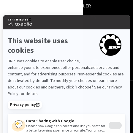
BİZE ULAŞIN
HABERLER
BASIN BÜLTENLERİ
ETKİNLİKLER
BIZI TAKIP EDIN