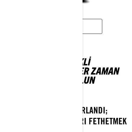
LEARN MORE
CAN-AM 3 TEKERLEKLI
MODELLERIMIZLE HER ZAMAN
MACERAYA HAZIR OLUN
CAN-AM CANYON
MACERA RUHUYLA TASARLANDI;
KEŞFEDILMEMIŞ YOLLARI FETHETMEK
IÇIN ÜRETILDI.