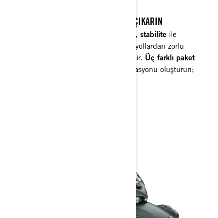
UZUN VE KISA SEYAHATLERIN TADINI ÇIKARIN
Yepyeni
Canyon
3 tekerlekli motosiklet,
stabilite
ile
uyarlanabilirliği
dengeler; pürüzsüz otoyollardan zorlu
parkurlara kadar her koşulda güven verir.
Üç farklı paket
seçeneğiyle ihtiyacınıza uygun kombinasyonu oluşturun;
özgüven ve stil bir arada.
CANYON'U KEŞFEDIN