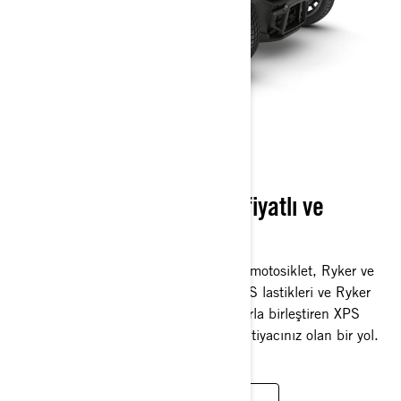
CAN-AM RYKER
Sağlam, kompakt, uygun fiyatlı ve
sürmesi tam bir eğlence!
Bu yıl, sürüşü kolay 3 tekerlekli Ryker motosiklet, Ryker ve
Ryker Sport'ta tamamen yeni RIDE XPS lastikleri ve Ryker
Rally'de dayanıklılığı kavrama ve konforla birleştiren XPS
Rally lastikleri ile birlikte geliyor. Tek ihtiyacınız olan bir yol.