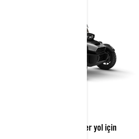
CAN-AM CANYON
Macera için tasarlandı, her yol için
üretildi!