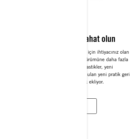
CAN-AM SPYDER RT
Performans konusunda rahat olun
Tonlarca saklama alanı ve her yolculuk için ihtiyacınız olan
tüm konfora sahip Spyder RT, 2025 sürümüne daha fazla
dayanıklılık sunan yeni XPS Roadster lastikler, yeni
renklendirme ve isteğe bağlı olarak sunulan yeni pratik geri
görüş kamerası ile daha da fazla özellik ekliyor.
DAHA FAZLA BILGI EDIN