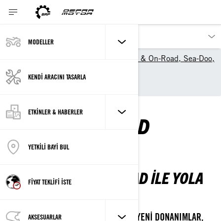
MODELLER
Modeller | Can-Am Off-Road & On-Road, Sea-Doo,
Ski-Doo, Lynx Türkiye
KENDİ ARACINI TASARLA
Can-Am On-Road
ETKİNLER & HABERLER
CAN-AM ON-ROAD
MODELLERI
YETKİLİ BAYİ BUL
2026 CAN-AM ON-ROAD ILE YOLA
FİYAT TEKLİFİ İSTE
ÇIK
3 TEKERLEKLI DÜNYADA YENILIKLER: YENI DONANIMLAR,
AKSESUARLAR