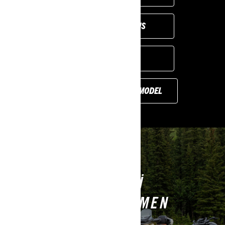
VIEW PROMOTIONS
FIND A DEALER
DISCOVER PREVIOUS MODEL
3-TEKERLEKLI
MODELLERI YETKILI
BAYILERIMIZDE HEMEN
GÖRÜN!