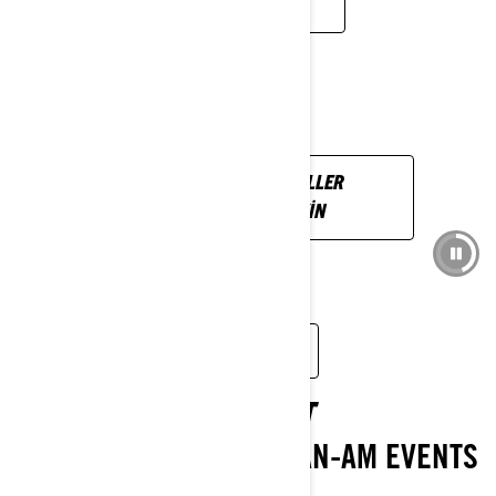
DAHA FAZLA BILGI EDIN
3 TEKERLEKLI MODELLER
VIDEOSUNU IZLEYIN
JOIN THE 3 WHEEL COLLECTIVE
SEE IT, RIDE IT, LOVE IT
EXPLORE UPCOMING CAN-AM EVENTS