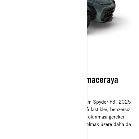
CAN-AM SPYDER F3
Cesur, güçlü ve her türlü maceraya
hazır
Rakipsiz denge ve konfora sahip Can-Am Spyder F3, 2025
serisine yeni, iki kat daha dayanıklı XPS lastikler, benzersiz
renklendirme ve opsiyonel olarak sahip olunması gereken
kullanışlı bir geri görüş kamerası dahil olmak üzere daha da
fazla özellik ekliyor.