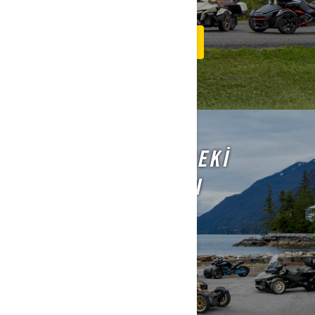
SIZE EN YAKIN BAYIMIZI BULUN
SEÇILI MODELLERDEKI
KAMPANYALARIMIZI
KEŞFEDIN!
PROMOSYONLARA GÖZ ATIN!