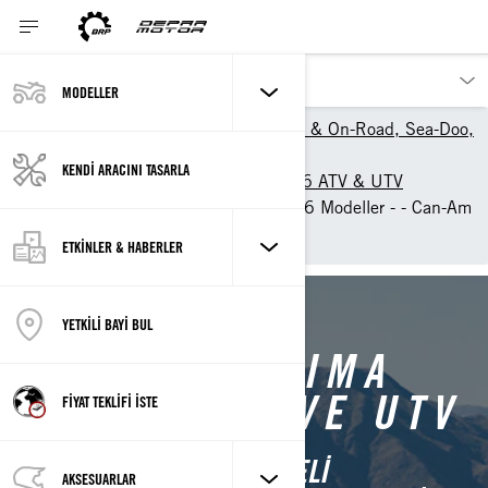
MODELLER
Modeller | Can-Am Off-Road & On-Road, Sea-Doo,
Ski-Doo, Lynx Türkiye
KENDİ ARACINI TASARLA
Can-Am Off-Road
2026 ATV & UTV
Kullanım amacına göre 2026 Modeller - - Can-Am
Off-Road Türkiye
ETKİNLER & HABERLER
YETKİLİ BAYİ BUL
HER KULLANIMA
UYGUN ATV VE UTV
FİYAT TEKLİFİ İSTE
DERIN ÇAMUR VE ENGEBELI
AKSESUARLAR