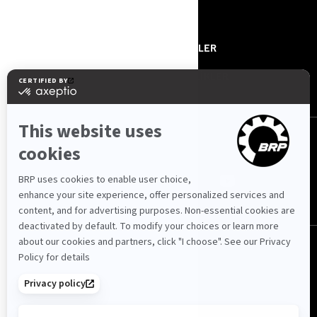
HAKKIMIZDA
ROTAX
BİZE ULAŞIN
HABERLER
BASIN BÜLTENLERİ
ETKİNLİKLER
BIZI TAKIP EDIN