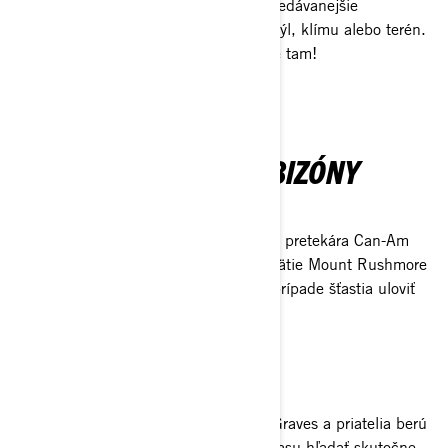
Pozrite si naše najobľúbenejšie a najpredávanejšie
príslušenstvo na lov – bez ohľadu na štýl, klímu alebo terén.
Prispôsobte svoj Can-Am lovu a vyrazte tam!
NAKÚPIŤ DOPLNKY
TAM, KDE SA TÚLAJÚ BIZÓNY
LOV BIZÓNOV
Čo priviedlo vášnivého outdoorsmana a pretekára Can-Am
Kylea Chaneyho a jeho priateľov na úpätie Mount Rushmore
v Južnej Dakote? Príležitosť vidieť a v prípade šťastia uloviť
bizóna.
POTULKY TEXASOM
RIO GRANDE
Renomovaný texaský fotograf Russell Graves a priatelia berú
Can-Am Traxter do odľahlej oblasti Texasu hľadať skutočne