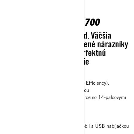
OUTLANDER MAX XT 700
Nadštandard ako štandard. Väčšia
ochrana exteriéru, vylepšené nárazníky
a navijak zabezpečujú perfektnú
kombináciu pre vaše ďalšie
dobrodružstvo.
Rotax® ACE (Advanced Combustion Efficiency),
jednovalec, motor chladený kvapalinou
26-palcové pneumatiky XPS Trail Force so 14-palcovými
hliníkovými kolesami
Navijak Can-Am HD-3500
LED svetlomety
Prémiový glovebox s držiakom na mobil a USB nabíjačkou