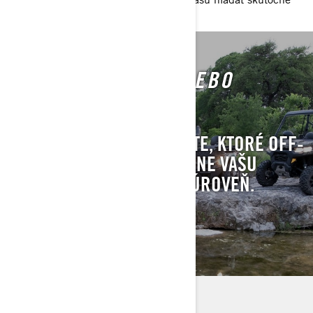
krásne Rio Grande Turke.
VYBERTE SI SSV ALEBO
ATV NA LOV
NÁVOD NA TO, AKO ZISTÍTE, KTORÉ OFF-
ROAD VOZIDLO POZDVIHNE VAŠU
POĽOVAČKU NA VYŠŠIU ÚROVEŇ.
ZISTIŤ VIAC
Eagle Cap Outdoors
ATV.com