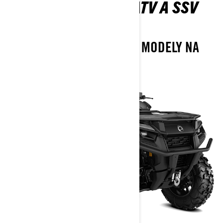
NAŠE POĽOVNÍCKE ATV A SSV
STROJE
DIVOKÉ, ŠPECIALIZOVANÉ MODELY NA
POĽOVAČKY