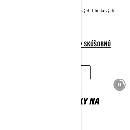
Dynamický posilňovač riadenia
28-palcové pneumatiky na 14-palcových hliníkových
diskoch
> TECHNICKÉ ŠPECIFIKÁCIE
> NÁJSŤ PREDAJCU
> ŽIADOSŤ O CENOVÚ PONUKU / SKÚŠOBNÚ
JAZDU
ZISTIŤ VIAC
NEVYHNUTNÉ DOPLNKY NA
POĽOVAČKU
BUĎTE VODCOM KAŽDEJ SVORKY