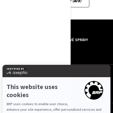
TERÉNNE ŠTVORKOLKY (ATV)
ZDROJE
O NÁS
TLAČOVÉ SPRÁVY
KONTAKTUJTE NÁS
ROTAX
SLEDUJTE NÁS