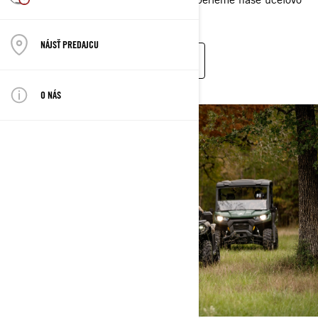
stavané lovecké súpravy tak vážne.
NÁJSŤ PREDAJCU
2025 MODELOVÝ RAD TRAXTER
2025 MODELOVÝ RAD OUTLANDER
O NÁS