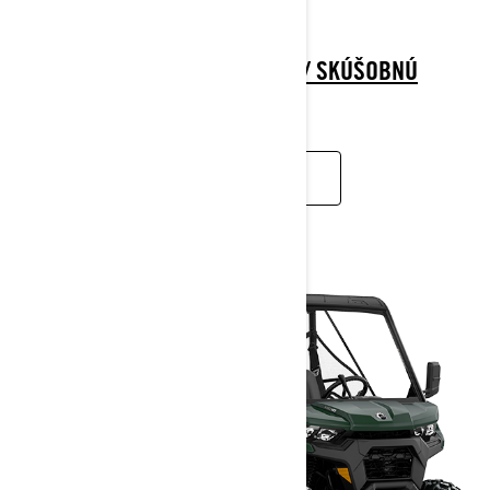
> TECHNICKÉ ŠPECIFIKÁCIE
> NÁJSŤ PREDAJCU
> ŽIADOSŤ O CENOVÚ PONUKU / SKÚŠOBNÚ
JAZDU
ZISTIŤ VIAC