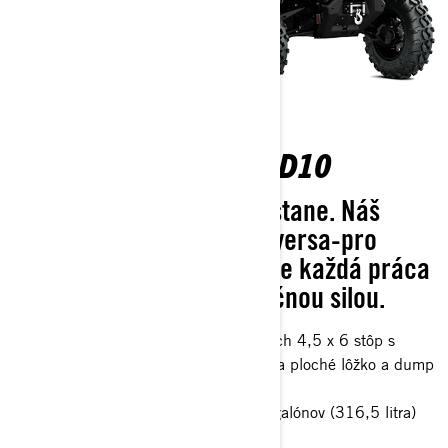
TRAXTER PRO DPS HD10
Pracant, ktorý nikdy neustane. Náš
najlepší pracovný stroj s versa-pro
sedadlami zabezpečuje, že každá práca
bude vykonaná s dostatočnou silou.
Prvotriedny nákladný box o rozmeroch 4,5 x 6 stôp s
jednoduchou možnosťou premeny na ploché lôžko a dump
box
Spodný úložný box o objeme 83,6 galónov (316,5 litra)
Predný diferenciál Visco-Lok QE