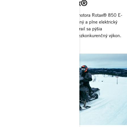
Technológia motora Rotax®
Od adrenalínom nabitého 2-taktného motora Rotax® 850 E-
TEC Turbo R, až po účinný ACE 4-taktný a plne elektrický
Rotax® E-Power. Snežné skútre Lynx trail sa pýšia
nadupanou technológiou motora pre bezkonkurenčný výkon.