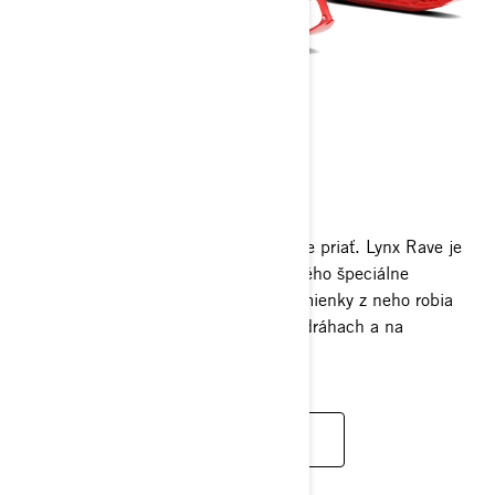
RAVE
2025
Všetko, čo si pre športovú jazdu môžete priať. Lynx Rave je
čistokrvný športový snežný skúter, ktorého špeciálne
navrhnuté vlastnosti pre severské podmienky z neho robia
suverénnu jedničku na pretekárskych dráhach a na
náročných tratiach.
ZISTIŤ VIAC