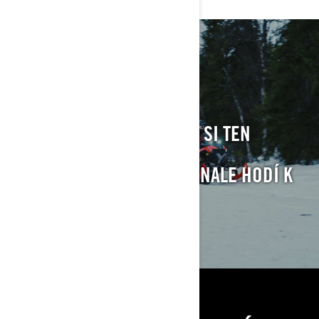
TRAIL VYHĽADÁVAČ
SKÚTRA
POMÔŽEME VÁM VYBRAŤ SI TEN
SPRÁVNY TRAIL
SKÚTER, KTORÝ SA DOKONALE HODÍ K
VAŠIM POTREBÁM.
NÁJDITE SVOJ SKÚTER