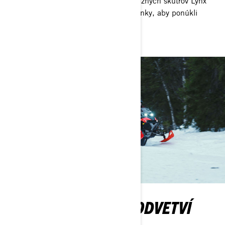
PPS³ a predné odpruženie LFS+ u snežných skútrov Lynx
trail sú navrhnuté pre severské podmienky, aby ponúkli
unikátny komfort, športovosť a výkon.
NAJLEPŠÍ VÝKON V ODVETVÍ