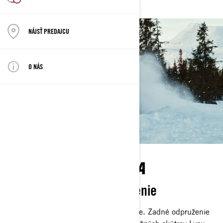
NÁJSŤ PREDAJCU
O NÁS
TOP JAZDNÁ KVALITA
Bezkonkurenčné odpruženie
Odpruženie Lynx je koncept sám o sebe. Zadné odpruženie