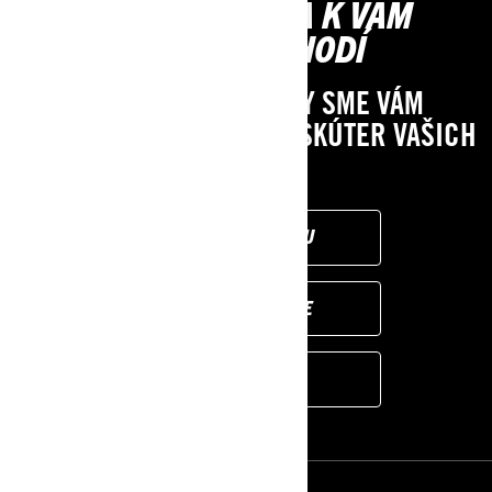
OBJAVTE, ČO SA K VÁM
DOKONALE HODÍ
MÁME NÁSTROJE, ABY SME VÁM
POMOHLI NÁJSŤ SNEŽNÝ SKÚTER VAŠICH
SNOV
NÁJSŤ PREDAJCU
PREDAJNÉ AKCIE
VIAC MODELOV