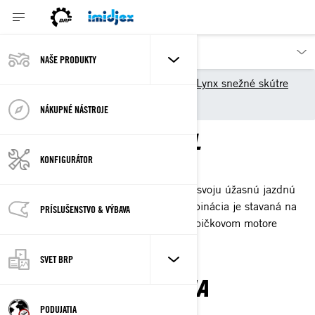
NAŠE PRODUKTY
Objavte naše produkty
Lynx snežné skútre
Modely 2025
Trail
NÁKUPNÉ NÁSTROJE
SNEŽNÉ SKÚTRE TRAIL
KONFIGURÁTOR
SKROŤTE AKÝKOĽVEK TRAIL
Snežné skútre Lynx trail sú známe pre svoju úžasnú jazdnú
kvalitu a špičkový výkon. Výherná kombinácia je stavaná na
PRÍSLUŠENSTVO & VÝBAVA
účelovo vytvorenom dizajne Radien², špičkovom motore
Rotax® a unikátnom odpružení Lynx.
SVET BRP
UŽÍVAJTE SI TRAIL NA
MAXIMUM
PODUJATIA