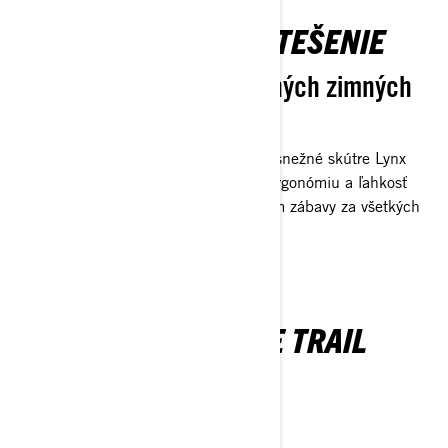
UROBTE ZO ZIMY POTEŠENIE
Vytváranie nezabudnuteľných zimných
momentov
Či už jazdíte sólo alebo s pasažierom, snežné skútre Lynx
trail často ponúkajú účelovo stavanú ergonómiu a ľahkosť
ovládania tým, že zabezpečia maximum zábavy za všetkých
trailových podmienok.
PRESKÚMAJTE NAŠE TRAIL
SNEŽNÉ SKÚTRE