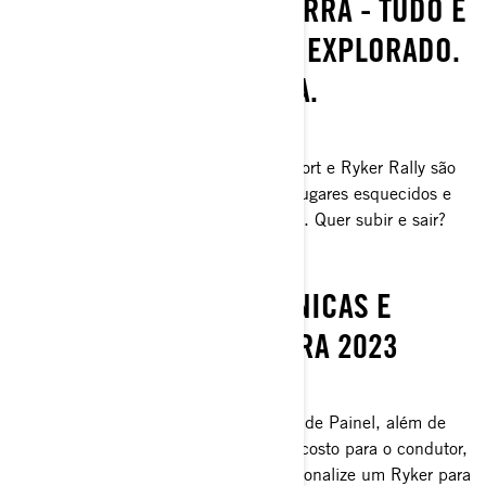
ASFALTO, CONCRETO, TERRA - TUDO É
UM PLAYGROUND A SER EXPLORADO.
NOS VEMOS NA ESTRADA.
LINHA CAN-AM RYKER 2023
Para além do ousado: Ryker, Ryker Sport e Ryker Rally são
feitos para dominar curvas, descobrir lugares esquecidos e
trazer uma energia nova para a estrada. Quer subir e sair?
PIONEIRO DO ESTILO
ESCOLHAS DE CORES ÚNICAS E
NOVOS ACESSÓRIOS PARA 2023
LINHA DE ACESSÓRIOS
Mantenha a personalidade: novos Kits de Painel, além de
manoplas aquecidas, rodas Circuit, encosto para o condutor,
proteção de grade e (muito) mais. Personalize um Ryker para