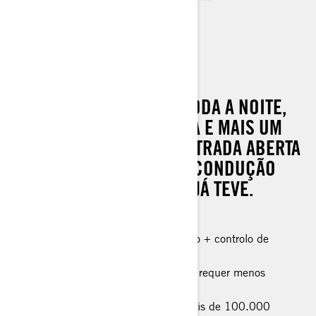
RYKER
DURANTE TODO O DIA E TODA A NOITE,
TEM TUDO O QUE PRECISA E MAIS UM
POUCO PARA PEGAR A ESTRADA ABERTA
PARA A EXPERIÊNCIA DE CONDUÇÃO
MAIS EMOCIONANTE QUE JÁ TEVE.
Motor Rotax® 600 ou 900 cc
Transmissão automática twist-and-go + controlo de
estabilidade do veículo
A tecnologia do eixo de transmissão requer menos
manutenção
Ajusta-se a todos os condutores; Mais de 100.000