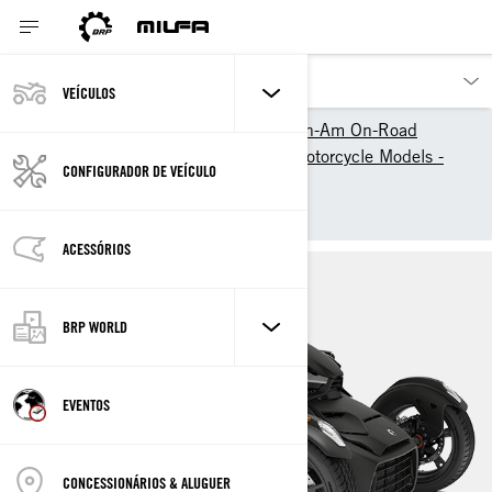
VEÍCULOS
Os nossos produtos
Can-Am On-Road
3-Wheel Motorcycle & EV Motorcycle Models -
CONFIGURADOR DE VEÍCULO
Can-Am On-Road
RYKER
ACESSÓRIOS
BRP WORLD
EVENTOS
CONCESSIONÁRIOS & ALUGUER