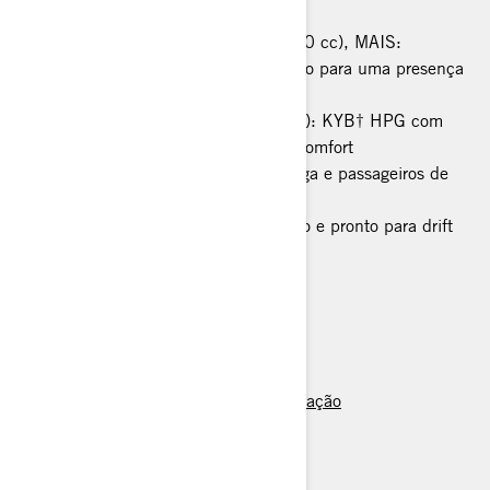
Todos os recursos Ryker padrão (900 cc), MAIS:
Estilo exclusivo do modelo desportivo para uma presença
inesquecível na estrada
Confortável (ainda arrasa nas curvas): KYB† HPG com
ajuste de pré-carga e banco Sport Comfort
MAX Mount adiciona opções de carga e passageiros de
longa distância
Modo Sport para manuseio dinâmico e pronto para drift
controlo de cruzeiro
> Especificações Técnicas
> Configurar veículo
> Pontos de Venda
> Pedir orçamento / Agendar demonstração