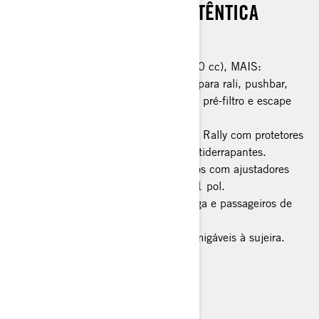
PROJETADO PARA UMA AUTÊNTICA
EXPERIÊNCIA DE RALI.
Todos os recursos Ryker padrão (900 cc), MAIS:
Aros mais fortes, pneus preparados para rali, pushbar,
placa antiderrapante, admissão com pré-filtro e escape
Akrapovič (também pára-lamas)
Pronto para superfície solta: guiador Rally com protetores
de mão, assento Comfort e pinos antiderrapantes.
Amortecedores KYB† HPG completos com ajustadores
remotos e curso de suspensão de +1 pol.
MAX Mount adiciona opções de carga e passageiros de
longa distância
Exclusivo Modo Rally para curvas amigáveis à sujeira.
Controlo de cruzeiro
> Especificações Técnicas
> Configurar veículo