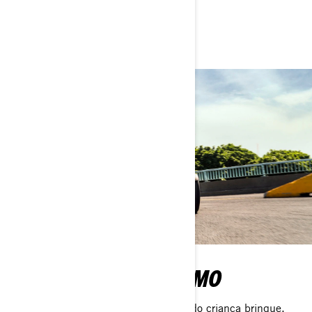
estrada.
DIVIRTA-SE AO MÁXIMO
O Can-Am Ryker permite que o seu lado criança brinque.