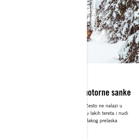
ZIMSKI MAJSTOR
Ski-Doo Tundra uslužne motorne sanke
Tundra donosi laganu agilnost koja se često ne nalazi u
pomoćnim sankama. Idealan je za vuču lakih tereta i nudi
odličnu ekonomičnost sa mogućnošću lakog prelaska
neistraženog zimskog terena.