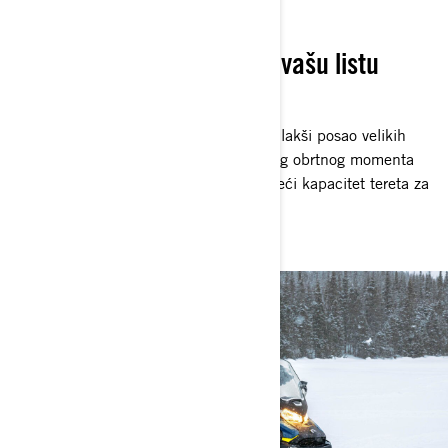
PRVO RAD
Namenski napravljene za vašu listu
obaveza
Namerno dizajnirane sa funkcijama za lakši posao velikih
zimskih poslova. Efikasni motori visokog obrtnog momenta
olakšavaju vuču pri malim brzinama. Veći kapacitet tereta za
nošenje alata, goriva i još mnogo toga.