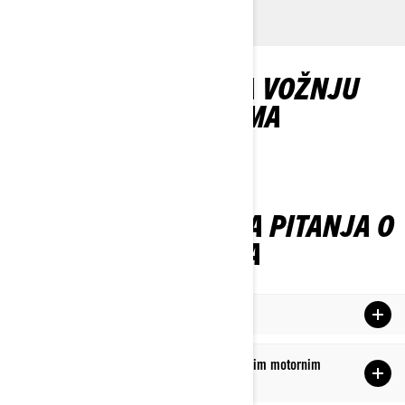
USLUŽNI SAVETI ZA VOŽNJU
MOTORNIM SANKAMA
ČESTO POSTAVLJANA PITANJA O
USLUŽNIM SANKAMA
Šta su pomoćne motorne sanke?
Kakvu vrstu posla možete obavljati sa pomoćnim motornim
sankama?