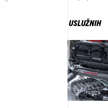
snijegu pretvorite u duge vikende.
KORISNE FUNKCIJE USLUŽNIH
SANKI