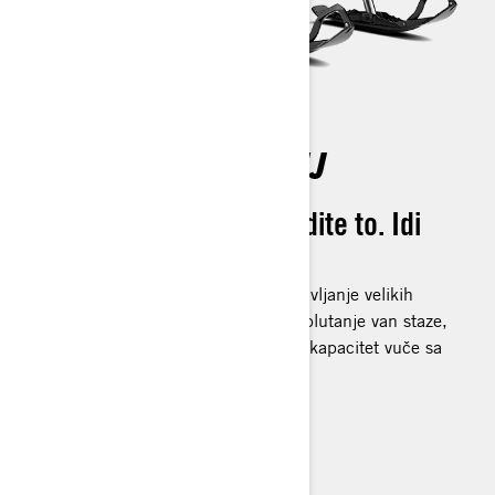
ZIMSKI RADNI KONJ
Baci se na posao. Uradite to. Idi
igraj se.
Ski-Doo Skandic mantra je brzo obavljanje velikih
poslova. Veliki otisci znače odlično plutanje van staze,
dok vešto kombinuju grubu snagu i kapacitet vuče sa
snažno rafiniranim sposobnostima.
OTKRIJ SKANDIC