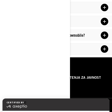
Koliko mogu da vuku motorne sanke?
What is a utility snowmobile?
What kind of work can you do with a utility snowmobile?
How much can a snowmobile tow?
RESURSI
O NAMA
SAOPŠTENJA ZA JAVNOST
KONTAKTIRAJTE NAS
PRATITE NAS