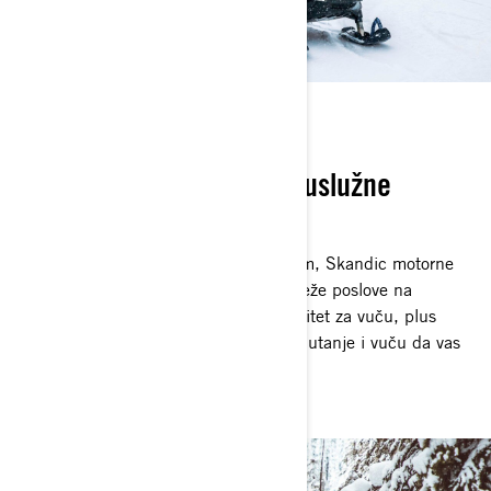
UVEK NA DUŽNOSTI
Ski-Doo Skandic "Utility" uslužne
motorne sanke
Ogromna snaga sa prefinjenom vožnjom, Skandic motorne
sanke su napravljene da preuzmu najteže poslove na
najudaljenijim lokacijama. Veliki kapacitet za vuču, plus
dugačke, široke gusjenice koje nude plutanje i vuču da vas
odvedu tamo gdje trebate.