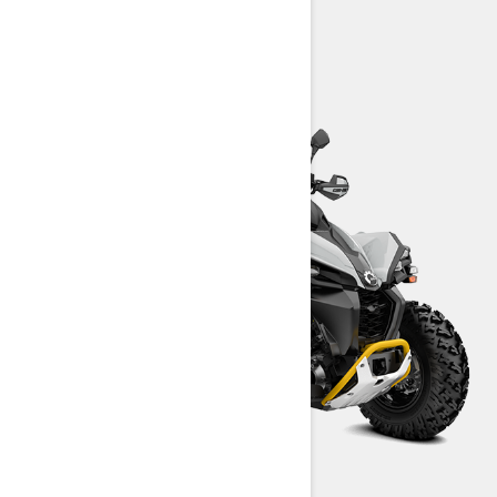
Konfigurators
Meklēt dīleri
Pieteikties testa braucienam