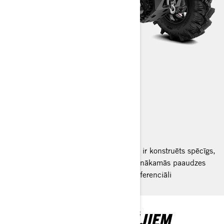
RENEGADE
2024
Jaunais 91 ZS Renegade X mr 1000R ir konstruēts spēcīgs,
lai ātri un tālu brauktu pa dubļiem. Ar nākamās paaudzes
balstiekārtu un Visco-4Lok priekšējo diferenciāli
JAUNAJIEM BRAUCĒJIEM