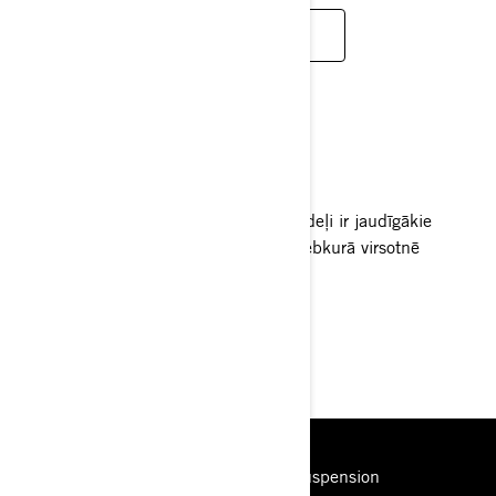
NOSKATĪTIES TŪLĪT
ROTAX DZINĒJS
Ar 91 ZS jaudu Renegade 1000R modeļi ir jaudīgākie
visurgājēji tirgū, kas ir gatavi uzbrukt jebkurā virsotnē
GALVENĀS IEZĪMES
Engine
Handling
ITC
Suspension