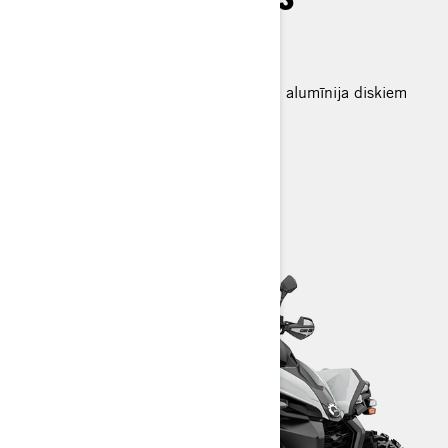
Priekšējais bamperis
Gāzes amortizatori
25 collu riepas uz 12 collu lietajiem alumīnija diskiem
Tehniskā specifikācija
Konfigurators
Meklēt dīleri
Pieteikties testa braucienam