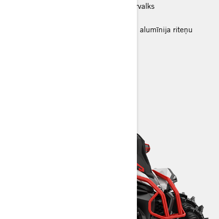
X-package krāsojums un sēdekļa pārvalks
Gāzes amortizatori
25 collu riepas uz 12 collu lietajiem alumīnija riteņu
diskiem
Tehniskā specifikācija
Konfigurators
Meklēt dīleri
Pieteikties testa braucienam