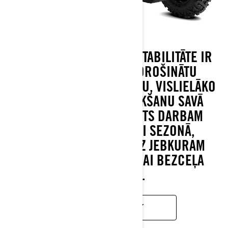
OUTLANDER JAUDA UN STABILITĀTE IR
VIENLĪDZĪGI, LAI NODROŠINĀTU
PĀRLIECINOŠU VADĀMĪBU, VISLIELĀKO
JAUDU UN LABĀKO VILKŠANU SAVĀ
KATEGORIJĀ. IZGATAVOTS DARBAM
JEBKURĀ RELJEFĀ VAI SEZONĀ,
PIELĀGOJAMS GANDRĪZ JEBKURAM
DARBAM VAI LIETOŠANAI BEZCEĻA
APSTĀKĻOS.
UZZINĀT VAIRĀK