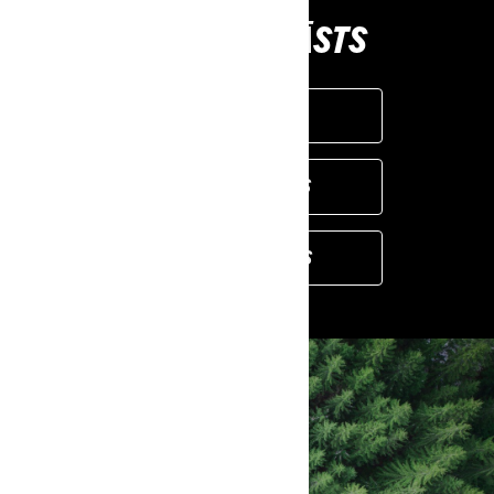
MODEĻU KLĀSTS
SAZINĀTIES
MODEĻU KLĀSTS
KONFIGURATORS
VARAM PALĪDZĒT
MEKLĒT DĪLERI