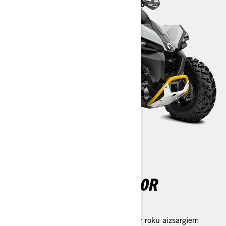
RENEGADE X XC 1000R
Renegade galvenās iezīmes
Alumīnija konusveida profila stūre ar roku aizsargiem