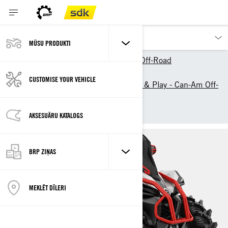
MŪSU PRODUKTI
Our products
Can-Am Off-Road
Models 2024
CUSTOMISE YOUR VEHICLE
ATVs & 4-Wheelers for Work & Play - Can-Am Off-
Road
Renegade
AKSESUĀRU KATALOGS
BRP ZIŅAS
MEKLĒT DĪLERI