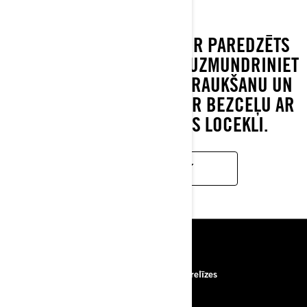
CAN-AM RENEGADE EFI IR PAREDZĒTS
JAUNAJIEM BRAUCĒJIEM. UZMUNDRINIET
VIŅU AIZRAUŠANOS AR BRAUKŠANU UN
SAGLABĀJIET ATMIŅAS PAR BEZCEĻU AR
KATRU SAVAS ĢIMENES LOCEKLI.
UZZINĀT VAIRĀK
RESURSI
Par mums
Preses relīzes
Sazināties ar mums
ROTAX