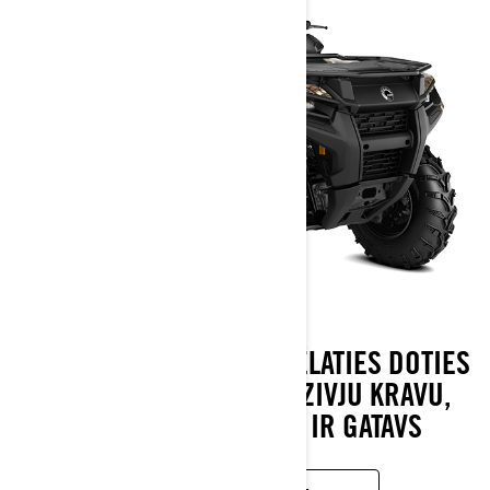
NEATKARĪGI NO TĀ, VAI VĒLATIES DOTIES
PA TAKĀM VAI IZKRAUT ZIVJU KRAVU,
OUTLANDER 500/700 IR GATAVS