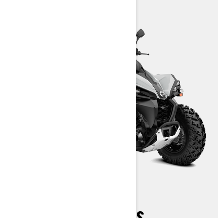
Pieteikties testa braucienam
RENEGADE 650 T ABS