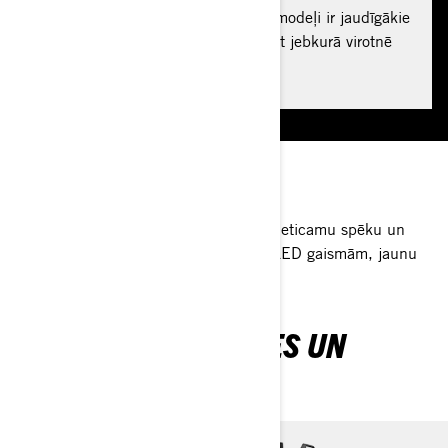
Ar 91 ZS jaudu Renegade 1000R modeļi ir jaudīgākie
visurgājēji tirgū, kas ir gatavi uzbrukt jebkurā virotnē
DODIES IZBRAUCIENĀ
PĀRSTEIDZOŠA DINAMIKA
Renegade X xc 1000R pārvietojas ar neticamu spēku un
veiklību. Tas ir aprīkots ar integrētām LED gaismām, jaunu
dizainu un jaunu krāsu kombināciju:
RENEGADE PAKOTNES UN
SPECIFIKĀCIJAS