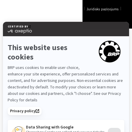
© BRP 2003-2026
Privātuma politika
Piejamība
Sīkdatņu politika
Juridisks paziņojums
Vietnes karte