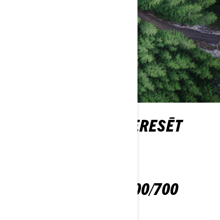
TEVI VARĒTU INTERESĒT
OUTLANDER 500/700