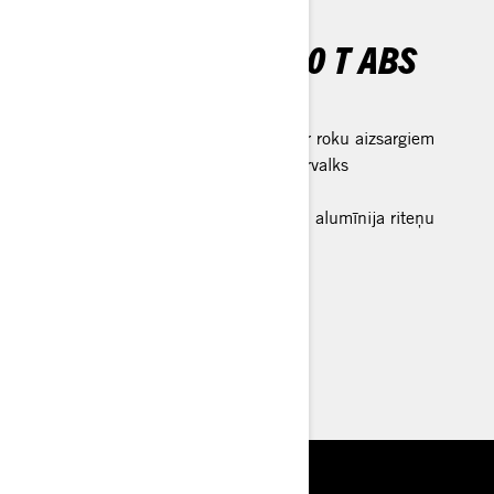
RENEGADE X XC 1000 T ABS
Renegade galvenās iezīmes
Alumīnija konusveida profila stūre ar roku aizsargiem
X-package krāsojums un sēdekļa pārvalks
Gāzes amortizatori
25 collu riepas uz 12 collu lietajiem alumīnija riteņu
diskiem
Tehniskā specifikācija
Konfigurators
Meklēt dīleri
Pieteikties testa braucienam