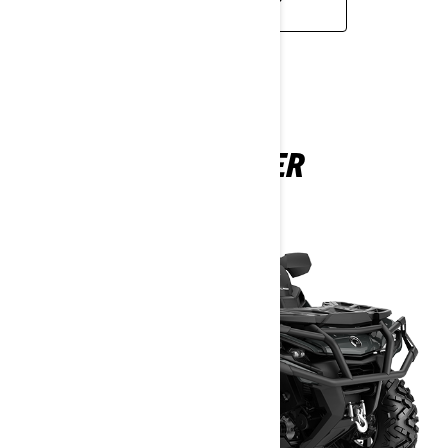
UZZINĀT VAIRĀK
OUTLANDER