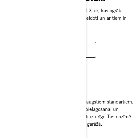
Iepazīstinām ar Renegade 110 un 110 X xc, kas agrāk
piederēja DS saimei. Tie ir pilnībā pārveidoti un ar tiem ir
viegli braukt.
UZZINĀT VAIRĀK
CAN-AM BRAUCĒJS
Katrs Can-Am ir veidots tā, lai atbilstu augstiem standartiem.
No mūsu izvēlētajām detaļām līdz pat pielāgošanai un
apdarei – mūsu transportlīdzekļi ir radīti izturīgi. Tas nozīmē
vairāk laika braukšanai un mazāk laika garāžā.