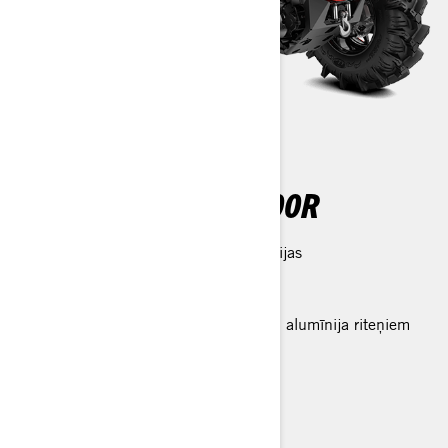
RENEGADE X MR 1000R
Renegade X mr 650 galvenās funkcijas
3500 mārciņu vinča
Gāzes amortizatori
30 collu riepas uz 14 collu lietajiem alumīnija riteņiem
Tehniskā specifikācija
Konfigurators
Meklēt dīleri