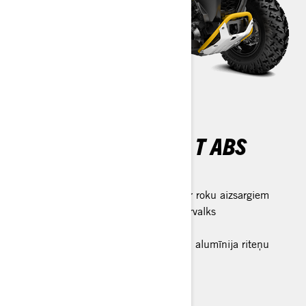
RENEGADE X XC 650 T ABS
Renegade galvenās iezīmes
Alumīnija konusveida profila stūre ar roku aizsargiem
X-package krāsojums un sēdekļa pārvalks
Gāzes amortizatori
25 collu riepas uz 12 collu lietajiem alumīnija riteņu
diskiem
Tehniskā specifikācija