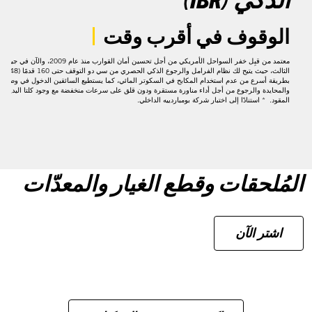
الوقوف في أقرب وقت
معتمد من قبِل خفر السواحل الأمريكي من أجل تحسين أمان القوارب منذ عام 2009، والآن في جيله
الثالث، حيث يتيح لك نظام الفرامل والرجوع الذكي الحصري من سي دو التوقف حتى 0
بطريقة أسرع من عدم استخدام المكابح في السكوتر المائي، كما يستطيع السائقين الدخول في وضع ا
والمحايدة والرجوع من أجل أداء مناورة مستقرة ودون قلق على سرعات منخفضة مع وجود كلتا اليدين 
المقود. * استنادًا إلى اختبار شركة بومباردييه الداخلي.
المُلحقات وقطع الغيار والمعدّات
اشتر الآن