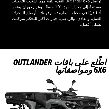
تواصل Outlander 6x6 التقدم بثقة مهما اشتدت التحديات،
مستندةً إلى محرك بقوة 101 حصانًا، وعزم دوران يمنحها
أداءً قويًا في مختلف الظروف. توفر ثلاثة أوضاع للمحرك،
العمل، والعادي، والرياضي، خيارات أكثر للتحكم بمركبتك
بشكل أفضل.
اطّلع على باقات OUTLANDER
6X6 ومواصفاتها