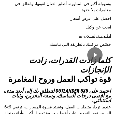
وسهولة أكبر في المناورة. أطلق العنان لقوتها، وانطلق في
مغامرات بلا حدود.
احصل على عرض أسعار
ابحث عن وكيل
اطلب جولة تجريبية
خصّص مركبتك بالطريقة التي تناسبك
كلما زادت القدرات، زادت
الإنجازات
قوة تواكب العمل وروح المغامرة
اعتمد على OUTLANDER 6X6 لتنطلق بك إلى أبعد مدى،
مع أقصى درجات التماسك، وسعة التخزين، وثبات
استثنائي.
عندما تزداد متطلبات العمل، وتشتد قسوة المسارات، ترتقي 6x6
إلى مستوى التحدي. ثبات أفضل، وسعة تحميل أكبر، وأداء يمنحك