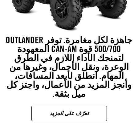
جاهزة لكل مغامرة. توفر OUTLANDER
500/700 قوة CAN-AM المعهودة
لتمنحك الأداء اللازم في الطرق
الوعرة، ونقل الأحمال، وغيرها من
المهام. انطلق لأبعد المسافات،
وأنجز المزيد من الأعمال، واجتز كل
ميل بثقة.
تعرّف على المزيد