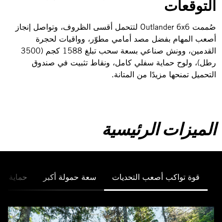
التوقعات
صُممت Outlander 6x6 لتتحمل أقسى الظروف، وتواصل إنجاز
أصعب المهام بفضل مصد أمامي مطوّر، وواقيات لحجرة
القدمين، وونش صناعي بسعة سحب تبلغ 1588 كجم (3500
رطل)، ولوح حماية سفلي كامل، ونقاط تثبيت في صندوق
التحميل تمنحها مزيدًا من المتانة.
الميزات الرئيسية
قوة تواكب أصعب التحديات
سعة حمولة أكبر
حماية إض