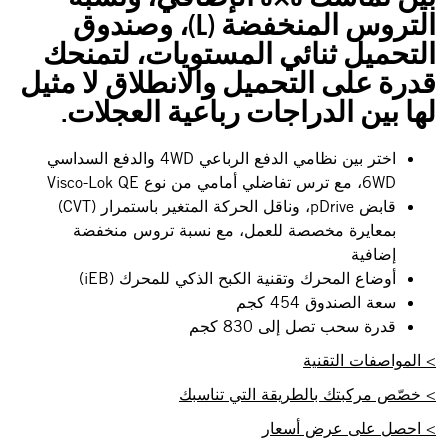
التروس المنخفضة (L)، وصندوق
التحميل ثنائي المستويات، لتمنحك
قدرة على التحميل والانطلاق لا مثيل
لها بين الدراجات رباعية العجلات.
اختر بين نظامي الدفع الرباعي 4WD والدفع السداسي
6WD، مع ترس تفاضلي أمامي من نوع Visco-Lok QE
قابض pDrive، وناقل الحركة المتغير باستمرار (CVT)
بمعايرة مخصصة للعمل، مع نسبة تروس منخفضة
إضافية
أوضاع المحرك وتقنية الكبح الذكي للمحرك (iEB)
سعة الصندوق 454 كجم
قدرة سحب تصل إلى 830 كجم
> المواصفات التقنية
> خصّص مركبتك بالطريقة التي تناسبك
> احصل على عرض أسعار