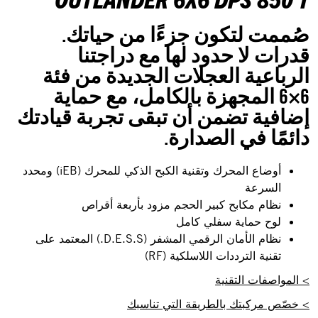
صُممت لتكون جزءًا من حياتك.
قدرات لا حدود لها مع دراجتنا
الرباعية العجلات الجديدة من فئة
6×6 المجهزة بالكامل، مع حماية
إضافية تضمن أن تبقى تجربة قيادتك
دائمًا في الصدارة.
أوضاع المحرك وتقنية الكبح الذكي للمحرك (iEB) ومحدد
السرعة
نظام مكابح كبير الحجم مزود بأربعة أقراص
لوح حماية سفلي كامل
نظام الأمان الرقمي المشفر (D.E.S.S.) المعتمد على
تقنية الترددات اللاسلكية (RF)
> المواصفات التقنية
> خصّص مركبتك بالطريقة التي تناسبك