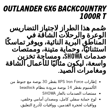
OUTLANDER 6X6 BACKCOUNTRY
1000R T
صُمم هذا الطراز لاجتياز التضاريس
الوعرة والرحلات الشاقة في
المناطق البرية النائية، ويوفر تماسكًا
استثنائيًا، وحماية متينة، وممتصات
صدمات SHOWA، ومساحة تخزين
واسعة، ليكون مثاليًا للأعمال الشاقة
ومغامرات الصيد.
إطارات XPS Iron Force بقطر 30 بوصة مع جنوط من
الألمنيوم بقطر 14 بوصة مزودة بنظام beadlock
ممتصات الصدمات بالغاز SHOWA
لوح حماية سفلي كامل، ومصدان أمامي وخلفي،
وواقيات لحجرة القدمين، وواقيات لأذرع التعليق،