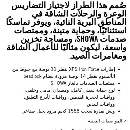
صُمم هذا الطراز لاجتياز التضاريس
الوعرة والرحلات الشاقة في
المناطق البرية النائية، ويوفر تماسكًا
استثنائيًا، وحماية متينة، وممتصات
صدمات SHOWA، ومساحة تخزين
واسعة، ليكون مثاليًا للأعمال الشاقة
ومغامرات الصيد.
إطارات XPS Iron Force بقطر 30 بوصة مع جنوط من
الألمنيوم بقطر 14 بوصة مزودة بنظام beadlock
ممتصات الصدمات بالغاز SHOWA
لوح حماية سفلي كامل، ومصدان أمامي وخلفي،
وواقيات لحجرة القدمين، وواقيات لأذرع التعليق،
وواقيات لليدين
ونش بقدرة سحب 1588 كجم مزود بحبل صناعي
> المواصفات التقنية