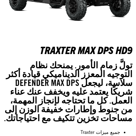
TRAXTER MAX DPS HD9
تولَّ زمام الأمور. يمنحك نظام
التوجيه المعزز الديناميكي قيادة أكثر
سلاسة، ليجعل DEFENDER MAX DPS
شريكًا يعتمد عليه ويخفف عنك عناء
العمل. كل ما تحتاجه لإنجاز المهمة،
من جنوط وإطارات خفيفة الوزن إلى
مساحات تخزين تتكيف مع احتياجاتك.
جميع ميزات Traxter