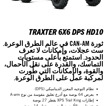
TRAXTER 6X6 DPS HD10
ثورة CAN-AM في عالم الطرق الوعرة.
ست عجلات، وإمكانات لا تعرف
الحدود. استمتع بأعلى مستويات
التماسك، والقدرة على نقل الأحمال،
والقوة، والإمكانات التي طُورت
لمركبة عمل على الطرق الوعرة.
نظام التوجيه المعزز الديناميكي (DPS)
بعرض 64 بوصة مع أذرع تعليق مقوسة من نوع A-arm
إطارات XPS Trail King بقطر 27 بوصة
جنوط من الألمنيوم المصبوب بقطر 14 بوصة