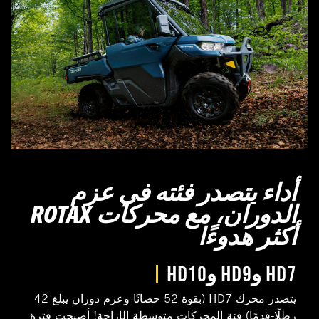
أداء يتصدر فئته في عزم
الدوران، مع محركات ROTAX
أكثر هدوءًا
HD7 وHD9 وHD10
يتصدر محرك HD7 (بقوة 52 حصانًا وعزم دوران يبلغ 42
رطلًا-قدمًا) فئة المحركات متوسطة الإزاحة! أصبحت فترة