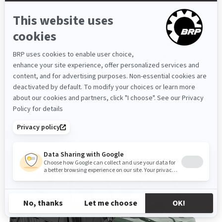
اختر بين وضع Turf، أو الدفع الثنائي 2WD، أو الدفع
الرباعي 4WD، مع الترس التفاضلي الأمامي ذاتي القفل
'Visco-Lok
سقف صلب كامل
إطارات بقطر 27 بوصة مع جنوط من الألمنيوم
المصبوب بقطر 14 بوصة
> المواصفات التقنية
> خصّص مركبتك بالطريقة التي تناسبك
> احصل على عرض أسعار
> ابحث عن وكيل