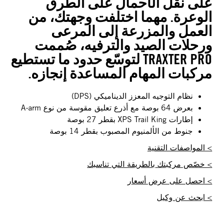
على نقل الأحمال على الطرق
الوعرة. مهما اختلفت وجهتك، من
العمل والمزرعة إلى المرعى
ورحلات الصيد والترفيه، صُممت
TRAXTER PRO لتوسّع حدود ما تستطيع
مركبات المهام المساعدة إنجازه.
نظام التوجيه المعزز الديناميكي (DPS)
بعرض 64 بوصة مع أذرع تعليق مقوسة من نوع A-arm
إطارات XPS Trail King بقطر 27 بوصة
جنوط من الألمنيوم المصبوب بقطر 14 بوصة
> المواصفات التقنية
> خصّص مركبتك بالطريقة التي تناسبك
> احصل على عرض أسعار
> ابحث عن وكيل