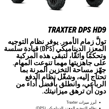
TRAXTER DPS HD9
تولَّ زمام الأمور. يوفر نظام التوجيه
المعزز الديناميكي (DPS) قيادة سلسة
وتحكمًا واثقًا، لتبقى هذه المركبة
على جاهزيتها مهما تنوعت المهام.
جهّز مساحة التخزين المرنة بما
تحتاج إليه، وشغّل نظام الدفع
الرباعي، وانطلق بأفضل أداء من
دون أن ترهق ميزانيتك.
أبرز ميزات Traxter
نظام التوجيه المعزز الديناميكي (DPS)