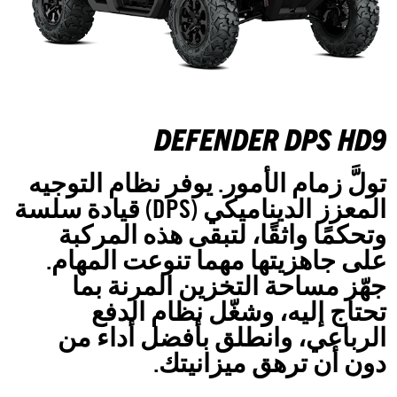
DEFENDER DPS HD9
تولَّ زمام الأمور. يوفر نظام التوجيه
المعزز الديناميكي (DPS) قيادة سلسة
وتحكمًا واثقًا، لتبقى هذه المركبة
على جاهزيتها مهما تنوعت المهام.
جهّز مساحة التخزين المرنة بما
تحتاج إليه، وشغّل نظام الدفع
الرباعي، وانطلق بأفضل أداء من
دون أن ترهق ميزانيتك.