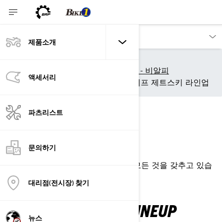
제품소개
Our products
Sea-Doo
씨두 제트스키 - 2023 모델 - 비알피
액세서리
2023 씨두 레크레이션 라이프 제트스키 라인업
REC LITE
파츠리스트
나가서 즐겨라
문의하기
SPARK SOMETHING SPECIAL
작지만 강력한 경량 Spark는 필요한 모든 것을 갖추고 있습
니다.
대리점(전시장) 찾기
SEA-DOO REC LITE LINEUP
뉴스