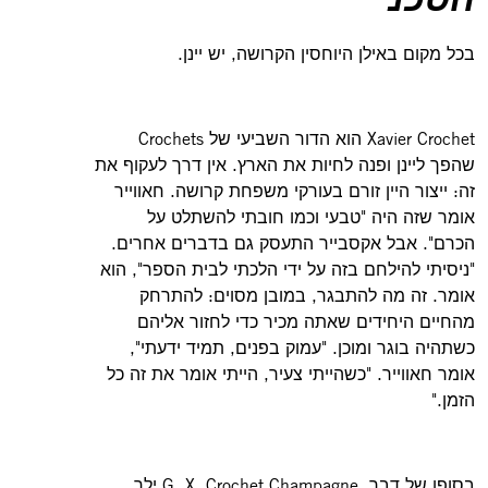
בכל מקום באילן היוחסין הקרושה, יש יינן.
Xavier Crochet הוא הדור השביעי של Crochets
שהפך ליינן ופנה לחיות את הארץ. אין דרך לעקוף את
זה: ייצור היין זורם בעורקי משפחת קרושה. חאווייר
אומר שזה היה "טבעי וכמו חובתי להשתלט על
הכרם". אבל אקסבייר התעסק גם בדברים אחרים.
"ניסיתי להילחם בזה על ידי הלכתי לבית הספר", הוא
אומר. זה מה להתבגר, במובן מסוים: להתרחק
מהחיים היחידים שאתה מכיר כדי לחזור אליהם
כשתהיה בוגר ומוכן. "עמוק בפנים, תמיד ידעתי",
אומר חאווייר. "כשהייתי צעיר, הייתי אומר את זה כל
הזמן."
בסופו של דבר, G. X. Crochet Champagne ילך