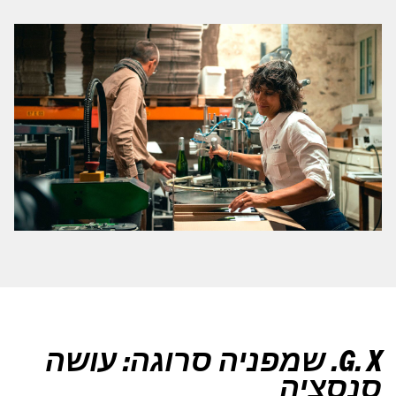
G. X. שמפניה סרוגה: עושה
סנסציה