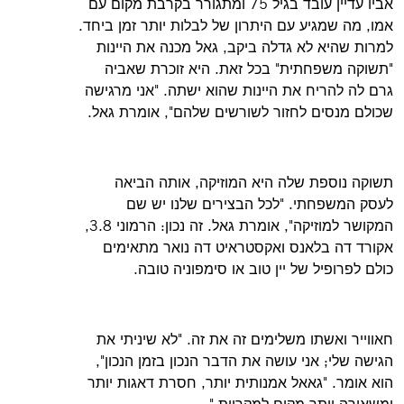
אביו עדיין עובד בגיל 75 ומתגורר בקרבת מקום עם
אמו, מה שמגיע עם היתרון של לבלות יותר זמן ביחד.
למרות שהיא לא גדלה ביקב, גאל מכנה את היינות
"תשוקה משפחתית" בכל זאת. היא זוכרת שאביה
גרם לה להריח את היינות שהוא ישתה. "אני מרגישה
שכולם מנסים לחזור לשורשים שלהם", אומרת גאל.
תשוקה נוספת שלה היא המוזיקה, אותה הביאה
לעסק המשפחתי. "לכל הבצירים שלנו יש שם
המקושר למוזיקה", אומרת גאל. זה נכון: הרמוני 3.8,
אקורד דה בלאנס ואקסטראיט דה נואר מתאימים
כולם לפרופיל של יין טוב או סימפוניה טובה.
חאווייר ואשתו משלימים זה את זה. "לא שיניתי את
הגישה שלי; אני עושה את הדבר הנכון בזמן הנכון",
הוא אומר. "גאאל אמנותית יותר, חסרת דאגות יותר