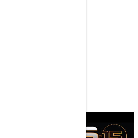
Budapest, Hungexpo
GPS KOORDINÁTÁK
47,49382,19,12642
ELEJE
2021.08.27. AT 10:00 AM
VÉGE
2021.08.29. AT 04:00 PM