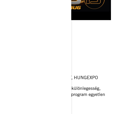
AZ ESEMÉNYRŐL
AMTS '21
AUGUSZTUS 27-29 BUDAPEST, HUNGEXPO
Több, mint 1.000 nemzetközi autókülönlegesség,
hatalmas show és rengeteg színes program egyetlen
belépőjegy áráért!
1.000+ JÁRMŰ