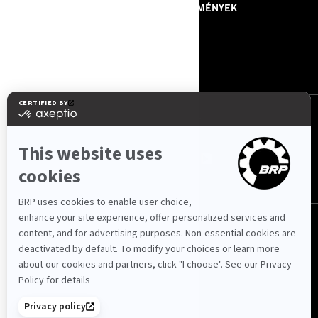
RÓLUNK - BRP
KÖZLEMÉNYEK
RÓLUNK - JET POWER
ROTAX
KAPCSOLAT
KÖVESSEN MINKET