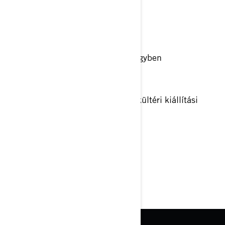
Az autózás minden szegmenséből
10 TEMATIKA
Mely 10 különálló rendezvény is egyben
5 PAVILON
Összesen 120.000 m2 beltéri és kültéri kiállítási
terület
FELIRATKOZÁS