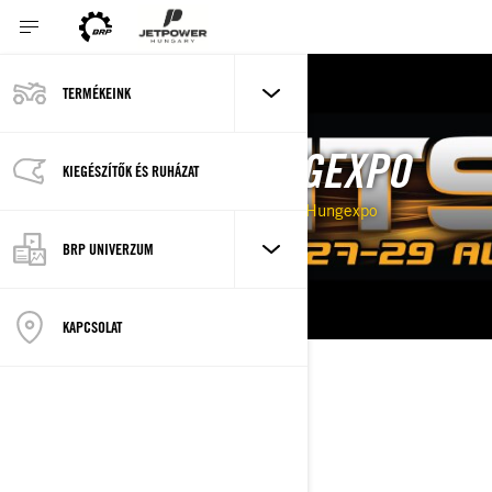
TERMÉKEINK
Vissza az eseményekhez
AMTS 2021 - HUNGEXPO
KIEGÉSZÍTŐK ÉS RUHÁZAT
2021.08.27. - 2021.08.29.
Budapest, Hungexpo
BRP UNIVERZUM
FELIRATKOZÁS
KAPCSOLAT
LEÍRÁS
HELYSZÍN