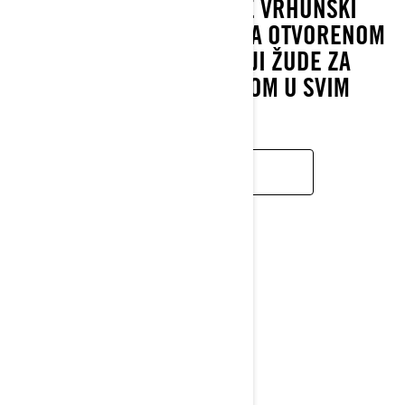
PRAKTIČNOŠĆU. TO JE VRHUNSKI
PLOVILO ZA PLOVIDBU NA OTVORENOM
MORU ZA VOZAČE KOJI ŽUDE ZA
BRZINOM I KONTROLOM U SVIM
USLOVIMA.
SAZNAJTE VIŠE
GTI SE
2026