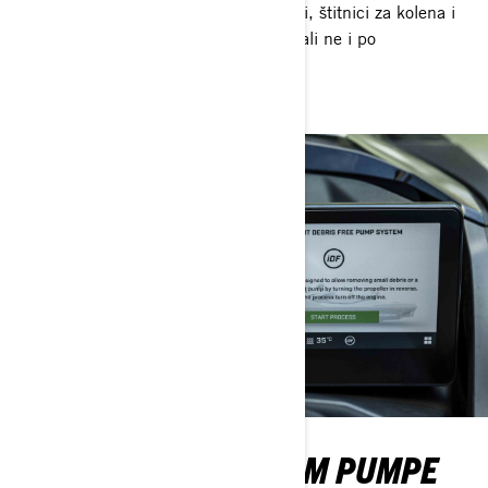
organizator za kutiju za odlaganje stvari, štitnici za kolena i
još mnogo toga. Ograničen po imenu, ali ne i po
karakteristikama!
INTELIGENTNI SISTEM PUMPE