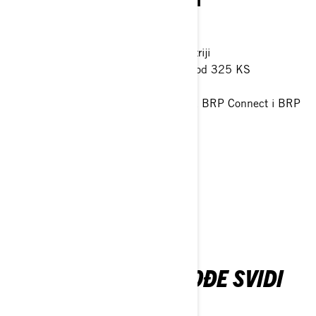
PERFORMANSE NA VODI.
Vodeća stabilnost i kontrola u industriji
Ubrzanje svetske klase sa motorom od 325 KS
Hidraulični amortizer upravljača
Ekran osetljiv na dodir od 10,25" sa BRP Connect i BRP
Audio Premium sistemom
> Tehničke specifikacije
> Prilagodite svoj model
> Saznajte cenu
> Pronađite prodavca
MOŽDA VAM SE TAKOĐE SVIDI