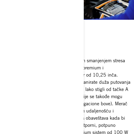
TEHNOLOŠKI PAKET
Potpuno povezan
Učinite vožnje na duge staze prijatnijim smanjenjem stresa
zbog neznanja kuda da idete pomoću premium i
prilagodljivog ekrana osetljivog na dodir od 10,25 inča.
Aplikacija BRP GO! vam pomaže da planirate duža putovanja
i dobijete vođenu navigaciju kako biste lako stigli od tačke A
do tačke B. Ključne nautičke informacije se takođe mogu
videti na mapi (npr. dubine vode i navigacione bove). Merač
namenjen potrošnji goriva sa pređenom udaljenošću i
vremenom do pražnjenja rezervoara vas obaveštava kada bi
vam moglo ponestati goriva, dok vodootporni, potpuno
integrisani BRP Bluetooth Audio Premium sistem od 100 W