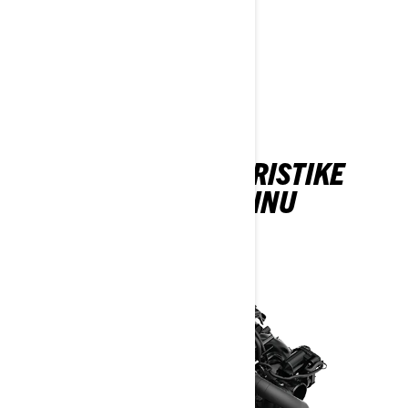
Saznajte cenu
Pronađite prodavca
Zatražite probnu vožnju
Prilagodite model sebi
ISTRAŽITE KARAKTERISTIKE
GTX-A ZA 2026. GODINU