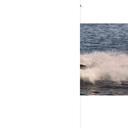
upotpunjuje izuzetno iskustvo na brodu.
ST3 TRUP
Stabilno i predvidljivo