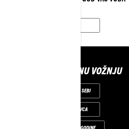
ODVEDE.
SAZNAJTE VIŠE
IZABERITE SAVRŠENU VOŽNJU
PRILAGODITE MODEL SEBI
PRONAĐITE PRODAVCA
MODELI IZ PRETHODNE GODINE