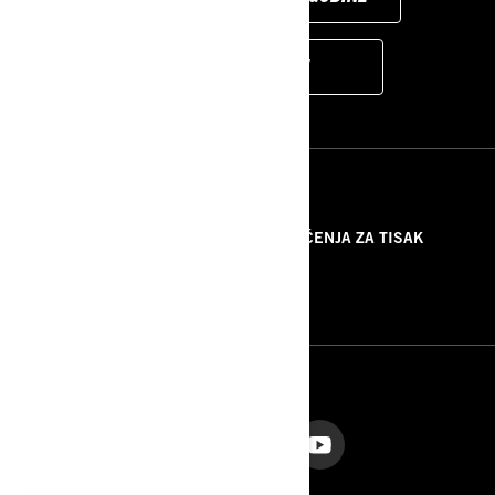
SAZNAJTE CENU
RESURSI
O NAMA
PRIOPĆENJA ZA TISAK
KONTAKTIRAJTE NAS
ROTAX
PRATITE NAS