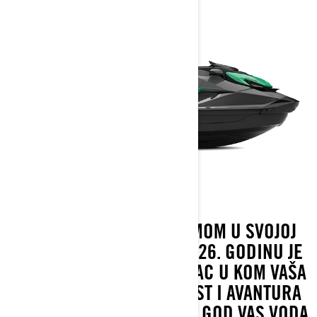
SA NAJVEĆOM PLATFORMOM U SVOJOJ
KATEGORIJI, GTI SE ZA 2026. GODINU JE
SPREMAN ZA SVAKI PRAVAC U KOM VAŠA
VOŽNJA KRENE. UDOBNOST I AVANTURA
IDU RUKU POD RUKU GDE GOD VAS VODA