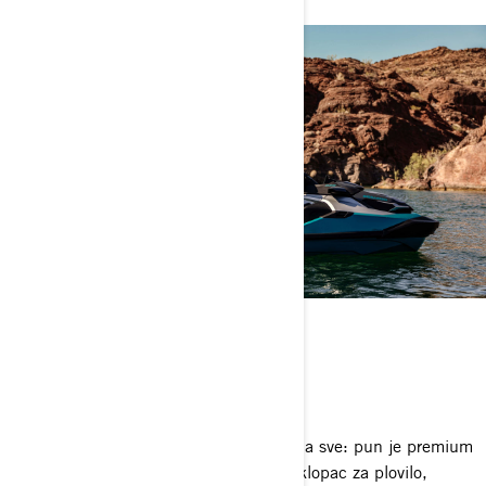
OGRANIČENI PAKET
Ništa slično tome
Paket Sea-Doo GTX Limited je mislio na sve: pun je premium
karakteristika kao što su USB port, poklopac za plovilo,