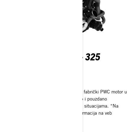
ROTAX® 1630 ACE™ - 325
MOTOR
Čista Rotax snaga
Rotax 1630 ACE 325 ks je najmoćniji fabrički PWC motor u
industriji.* Očekujte efikasno, izdržljivo i pouzdano
upravljanje i trenutni odziv gasa u svim situacijama. *Na
osnovu internog testiranja BRP-a i informacija na veb
stranicama proizvođača.