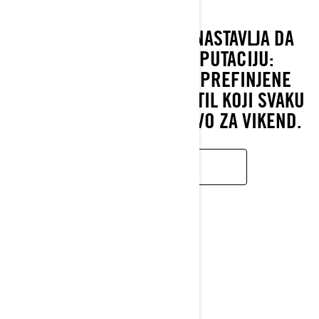
ZA 2026. GODINU, GTX NASTAVLJA DA
ISPUNJAVA SVOJU REPUTACIJU:
VRHUNSKA UDOBNOST, PREFINJENE
PERFORMANSE I SMEO STIL KOJI SVAKU
VOŽNJU ČINI KAO BEKSTVO ZA VIKEND.
SAZNAJTE VIŠE
RXT-X
2026