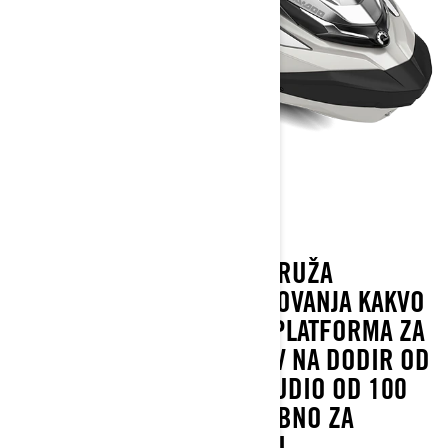
GTX LIMITED 325
SA 325 KS, GTX LIMITED PRUŽA
LUKSUZNO ISKUSTVO PUTOVANJA KAKVO
NIJEDNO DRUGO. VELIKA PLATFORMA ZA
PLIVANJE, EKRAN OSETLJIV NA DODIR OD
10,25 INČA I VRHUNSKI AUDIO OD 100
W; SVE ŠTO VAM JE POTREBNO ZA
CELODNEVNU UDOBNOST I