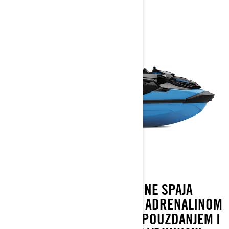
RXT-X IZ 2026. GODINE SPAJA
PERFORMANSE NABIJENE ADRENALINOM
SA SVAKODNEVNIM SAMOPOUZDANJEM I