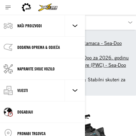
NAŠI PROIZVODI
Naši proizvodi
Sea-Doo
Modeli plovila i pontonskih čamaca - Sea-Doo
DODATNA OPREMA & ODJEĆA
2026.
Modeli osobnih plovila Sea-Doo za 2026. godinu
Osobni skuteri za vodu za ture (PWC) - Sea-Doo
NAPRAVITE SVOJE VOZILO
2026
Sea-Doo GTX Limited 2026: Stabilni skuteri za
vodu
VIJESTI
DOGAĐJAJI
PRONAĐI TRGOVCA