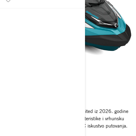
GTX LIMITED™
2026
Redefinišemo luksuz na vodi. GTX Limited iz 2026. godine
kombinuje 325 KS, inteligentne karakteristike i vrhunsku
udobnost kako bi pružio vrhunsko PWC iskustvo putovanja.