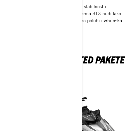
Reper za upravljanje nemirnom vodom, stabilnost i
performanse na otvorenom moru. Platforma ST3 nudi lako
ukrcavanje, puno prostora za kretanje po palubi i vrhunsko
samopouzdanje.
ISTRAŽITE GTX LIMITED PAKETE
I SPECIFIKACIJE