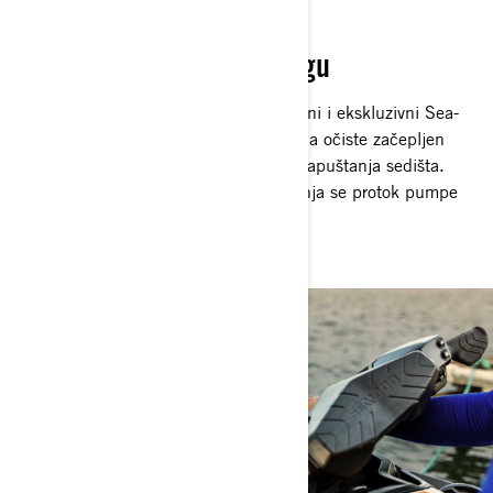
BEZ OTPADAKA
Idi tamo gde drugi ne mogu
Više nivo mira na svakoj vožnji. Genijalni i ekskluzivni Sea-
Doo iDF sistem omogućava vozačima da očiste začepljen
usisni otvor za nekoliko sekundi, bez napuštanja sedišta.
Jednostavnim pritiskom na dugme menja se protok pumpe
kako bi se bez napora očistili ostaci.