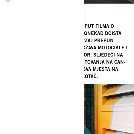
Rodni grad : Sydney, Australia
Trenutno vozilo: Ryker Rally Edition
AKO VAM SE LUKEOV ŽIVOT ČINI POPUT FILMA O
JAMESU BONDU, TO JE ZATO ŠTO PONEKAD DOISTA
IZGLEDA TAKO. LUKE KREIRA SADRŽAJ PREPUN
AKCIJE SA SVOJIH PUTOVANJA, OBOŽAVA MOTOCIKLE I
STRASTVENI JE SUBARU AMBASADOR. SLJEDEĆI NA
NJEGOVOM POPISU JE POČETAK PUTOVANJA NA CAN-
AM RYKERU - JEDVA ČEKA VIDJETI SVA MJESTA NA
KOJA ĆE GA ODVESTI NJEGOV TROKOTAČ.