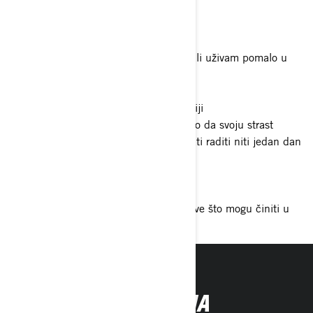
Ramen i sushi
Tvoj omiljeni glazbeni žanr
Elektronska glazba, uglavnom house, ali uživam pomalo u
svemu!
Reci nam nešto o svojoj životnoj filozofiji
Ako na početku radite dovoljno naporno da svoju strast
pretvorite u posao, nikada nećete morati raditi niti jedan dan
u životu!
Što voliš raditi dok ne voziš?
Padobransko jedrenje, jedriličarstvo i sve što mogu činiti u
zraku!
PRATITE NA