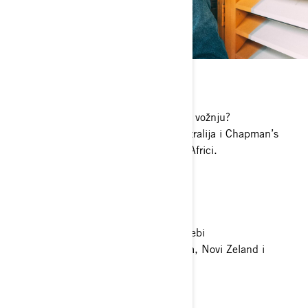
Kućni ljubimci?
Nažalost ne, trenutno previše putujem!
Gdje se nalazi tvoje omiljeno mjesto za vožnju?
Great Ocean Road u Melbourneu, Australija i Chapman’s
Peak duž obale Cape Towna u Južnoj Africi.
Tvoje odredište za vožnju iz snova?
Obala Amalfi u Italiji.
Reci nam jednu zabavnu činjenicu o sebi
Odrastao sam u tri zemlje: Južna Afrika, Novi Zeland i
Australija.
Tvoja omiljena hrana