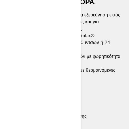
ΠΟΥ ΥΠΆΡΧΕΙ ΣΤΗΝ ΑΓΟΡΆ.
Ένα crossover σπορ όχημα ικανό για εξερεύνηση εκτός
μονοπατιών, για βόλτες εντός πίστας και για
ευκολότερες, πιο ευχάριστες ημέρες.
Διατίθενται δύο επιλογές κινητήρα Rotax®
Διατίθεται με επιλογές διαδρομής 20 ιντσών ή 24
ιντσών
Πλάκα Multi-LinQ πλάτους 20 ιντσών με χωρητικότητα
φορτίου 125 lb / 56,7 kg
Αφαιρούμενο κάθισμα συνοδηγού με θερμαινόμενες
λαβές
> Τεχνικά χαρακτηριστικά
> Φτιάξτε το δικό σας
> Εύρεση αντιπροσώπου
> Ζητήστε προσφορά / δοκιμή οδήγησης