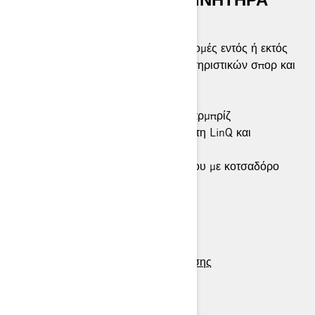
ROTAX.
Εξαιρετικά ευέλικτο σασί για διαδρομές εντός ή εκτός
πίστας και εκτεταμένη σειρά χαρακτηριστικών σπορ και
2-up.
Κινητήρας Rotax® 900 ACE™
Φώτα LED και εξαιρετικά υψηλό παρμπρίζ
Κάθισμα 2-up με αφαιρούμενη πλάτη LinQ και
χειρολαβές
Πίσω προφυλακτήρας βαρέως τύπου με κοτσαδόρο
> Τεχνικά χαρακτηριστικά
> Φτιάξτε το δικό σας
> Εύρεση αντιπροσώπου
> Ζητήστε προσφορά / δοκιμή οδήγησης