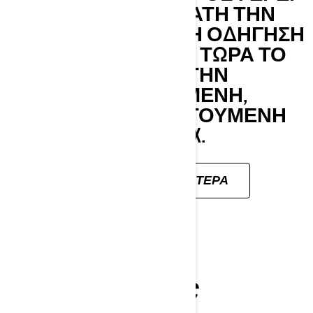
ΣΕ ΚΆΘΕ ΑΝΑΒΆΤΗ ΤΗΝ
ΚΑΛΎΤΕΡΗ ΔΥΝΑΤΉ ΟΔΉΓΗΣΗ
ΣΤΟ ΚΌΣΜΟ - ΚΑΙ ΤΏΡΑ ΤΟ
ΚΆΝΕΙ ΜΕ ΤΗΝ
ΑΠΟΔΕΔΕΙΓΜΈΝΗ,
ΥΠΕΡΤΡΟΦΟΔΟΤΟΎΜΕΝΗ
ΙΣΧΎ ROTAX.
ΜΆΘΕΤΕ ΠΕΡΙΣΣΌΤΕΡΑ
SKANDIC
2026