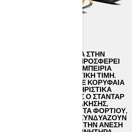
EXPEDITION SPORT
ΤΟ EXPEDITION SPORT, ΤΏΡΑ ΣΤΗΝ
ΠΛΑΤΦΌΡΜΑ REV GEN5, ΠΡΟΣΦΈΡΕΙ
ΜΙΑ ΕΚΛΕΠΤΥΣΜΈΝΗ ΕΜΠΕΙΡΊΑ
ΟΔΉΓΗΣΗΣ ΣΕ ΕΞΑΙΡΕΤΙΚΉ ΤΙΜΉ.
ΑΚΡΙΒΉΣ ΧΕΙΡΙΣΜΌΣ ΜΕ ΚΟΡΥΦΑΊΑ
ΣΤΟΝ ΚΛΆΔΟ ΧΑΡΑΚΤΗΡΙΣΤΙΚΆ
ΧΡΗΣΤΙΚΌΤΗΤΑΣ, ΌΠΩΣ Ο ΣΤΆΝΤΑΡ
ΚΟΤΣΑΔΌΡΟΣ ΡΥΜΟΎΛΚΗΣΗΣ,
ΆΦΘΟΝΗ ΧΩΡΗΤΙΚΌΤΗΤΑ ΦΟΡΤΊΟΥ,
ΚΑΙ ΑΝΑΡΤΉΣΕΙΣ ΠΟΥ ΣΥΝΔΥΆΖΟΥΝ
ΤΗ ΧΡΗΣΤΙΚΌΤΗΤΑ ΚΑΙ ΤΗΝ ΆΝΕΣΗ
ΜΕ ΤΟΝ ΑΠΟΔΟΤΙΚΌ ΚΙΝΗΤΉΡΑ