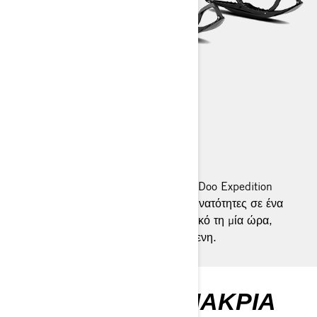
EXPEDITION
2026
Εντός ή εκτός πίστας, τα μοντέλα Ski-Doo Expedition
συνδυάζουν απίστευτη ευελιξία και δυνατότητες σε ένα
όχημα crossover. Εργαστείτε στο εξοχικό τη μία ώρα,
ξεκινήστε μια νέα περιπέτεια την επόμενη.
ΠΗΓΑΊΝΤΕ ΠΙΟ ΜΑΚΡΙΆ