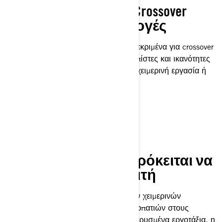
Η δυνατότητες του Crossover
διευρύνουν τις επιλογές
Σχεδιασμένο με χαρακτηριστικά συγκεκριμένα για crossover
που επιτρέπουν ομαλές επιδόσεις σε πίστες και ικανότητες
εκτός πίστας, που σημαίνει ότι καμία χειμερινή εργασία ή
περιπέτεια δεν είναι απρόσιτη.
ΠΟΛΥΧΡΗΣΤΙΚΌ
Η λίστα εργασιών πρόκειται να
γίνει πολύ πιο προσιτή
Από την εξερεύνηση αχαρτογράφητων χειμερινών
διαδρομών μέχρι τον έλεγχο των μονοπατιών στους
θάμνους και την αποστολή σε απομακρυσμένα εργοτάξια, η