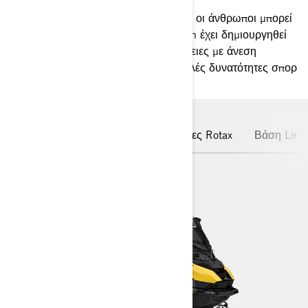
Γεννημένο εκεί όπου οι διαδρομές και οι άνθρωποι μπορεί
να είναι σπάνιοι, το Ski-Doo Expedition έχει δημιουργηθεί
για βορεινές εξερευνήσεις και περιπέτειες με άνεση
μεταφοράς φορτίου ή παρέας και πολλές δυνατότητες σπορ
και αναψυχής.
Πλατφόρμα REV Gen5
Κινητήρες Rotax
Βάση LinQ