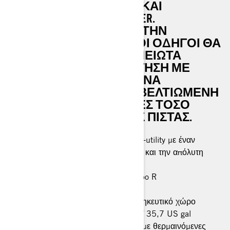
ΕΞΑΙΡΕΤΙΚΉ ΕΥΕΛΙΞΊΑ ΚΑΙ
ΔΥΝΑΤΌΤΗΤΕΣ CROSSOVER.
ΦΡΕΣΚΟΦΤΙΑΓΜΈΝΟ ΣΤΗΝ
ΠΛΑΤΦΌΡΜΑ REV GEN5, ΟΙ ΟΔΗΓΟΊ ΘΑ
ΒΙΏΣΟΥΝ ΜΙΑ ΑΞΙΟΣΗΜΕΊΩΤΑ
ΕΚΛΕΠΤΥΣΜΈΝΗ ΟΔΉΓΗΣΗ ΜΕ
ΕΞΑΙΡΕΤΙΚΆ ΠΡΟΗΓΜΈΝΑ
ΧΑΡΑΚΤΗΡΙΣΤΙΚΆ ΚΑΙ ΒΕΛΤΙΩΜΈΝΗ
ΆΝΕΣΗ ΓΙΑ ΠΕΡΙΠΈΤΕΙΕΣ ΤΌΣΟ
ΕΝΤΌΣ ΌΣΟ ΚΑΙ ΕΚΤΌΣ ΠΊΣΤΑΣ.
Το απόλυτο μοντέλο crossover sport-utility με έναν
απίστευτο αριθμό χαρακτηριστικών και την απόλυτη
πολυτέλεια.
Κινητήρας Rotax® 900 ACE™ Turbo R
uMotion
Νέο πλαίσιο φορτίου LinQ με αποθηκευτικό χώρο
πολλαπλών διαμερισμάτων 135 L / 35,7 US gal
Αφαιρούμενο κάθισμα συνοδηγού με θερμαινόμενες