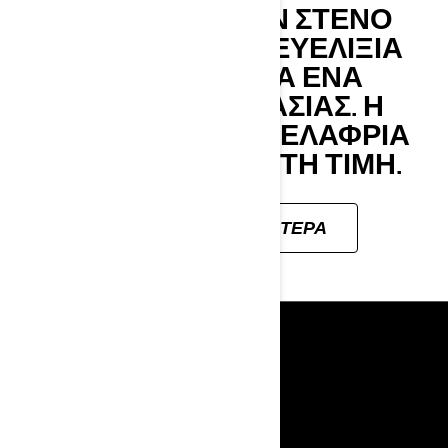
ΤΑ TUNDRA ΈΧΟΥΝ ΣΤΕΝΌ
ΣΧΕΔΙΑΣΜΌ ΓΙΑ ΕΥΕΛΙΞΊΑ
ΜΟΝΑΔΙΚΉ ΓΙΑ ΈΝΑ
ΈΛΚΗΘΡΟ ΕΡΓΑΣΊΑΣ. Η
ΤΈΛΕΙΑ ΛΎΣΗ ΓΙΑ ΕΛΑΦΡΙΆ
ΧΡΉΣΗ ΣΕ ΠΡΟΣΙΤΉ ΤΙΜΉ.
ΜΆΘΕΤΕ ΠΕΡΙΣΣΌΤΕΡΑ
ΠΌΡΟΙ
Η ΕΤΑΙΡΙΑ
ΝΕΑ
ΕΠΙΚΟΙΝΩΝΙΑ