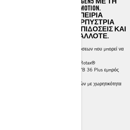
ΣΤΗΝ ΠΛΑΤΦΌΡΜΑ REV GEN5 ΜΕ ΤΗ
ΝΈΑ ΠΊΣΩ ΑΝΆΡΤΗΣΗ UMOTION.
ΠΡΌΚΕΙΤΑΙ ΓΙΑ ΜΙΑ ΕΜΠΕΙΡΊΑ
CROSSOVER ΜΕ ΦΑΡΔΙΆ ΕΡΠΎΣΤΡΙΑ
ΠΟΥ ΞΕΧΕΙΛΊΖΕΙ ΑΠΌ ΕΠΙΔΌΣΕΙΣ ΚΑΙ
ΕΥΕΛΙΞΊΑ ΌΠΩΣ ΠΟΤΈ ΆΛΛΟΤΕ.
Το crossover μοντέλο υψηλών επιδόσεων που μπορεί να
πάει σχεδόν παντού.
Διατίθενται δύο επιλογές κινητήρα Rotax®
KYB Pro 36 πίσω αμορτισέρ και KYB 36 Plus εμπρός
αμορτισέρ
Πλάκα Multi-LinQ πλάτους 20 ιντσών με χωρητικότητα
125 λιβρών
Ηλεκτρική μίζα
> Τεχνικά χαρακτηριστικά
> Φτιάξτε το δικό σας
> Εύρεση αντιπροσώπου