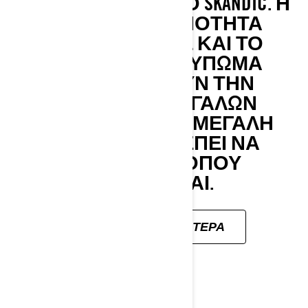
ΙΚΑΝΌΤΗΤΑ ΜΕ ΤΟ SKANDIC. Η
ΤΕΡΆΣΤΙΑ ΙΚΑΝΌΤΗΤΑ
ΡΥΜΟΎΛΚΗΣΗΣ ΚΑΙ ΤΟ
ΜΕΓΆΛΟ ΑΠΟΤΎΠΩΜΑ
ΔΙΕΥΚΟΛΎΝΟΥΝ ΤΗΝ
ΕΚΤΈΛΕΣΗ ΜΕΓΆΛΩΝ
ΕΡΓΑΣΙΏΝ ΚΑΙ Η ΜΕΓΆΛΗ
ΆΝΩΣΗ ΕΠΙΤΡΈΠΕΙ ΝΑ
ΠΗΓΑΊΝΕΤΕ ΌΠΟΥ
ΧΡΕΙΆΖΕΤΑΙ.
ΜΆΘΕΤΕ ΠΕΡΙΣΣΌΤΕΡΑ