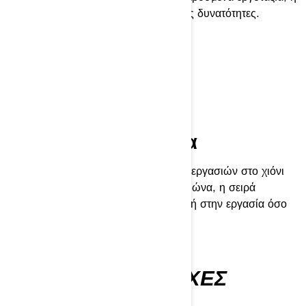
σειρά Expedition προσφέρει μοναδικές δυνατότητες.
ΣΥΝΔΥΆΣΤΕ ΚΑΙ
ΤΑΙΡΙΆΞΤΕ
Απαράμιλλη ευελιξία
Από την ανάληψη των πιο δύσκολων εργασιών στο χιόνι
μέχρι την απόλυτη απόδραση του χειμώνα, η σειρά
Expedition είναι εξίσου αποτελεσματική στην εργασία όσο
και στην αναψυχή.
ΆΓΝΩΣΤΕΣ ΠΕΡΙΟΧΈΣ
ΕΞΕΡΕΥΝΉΣΤΕ