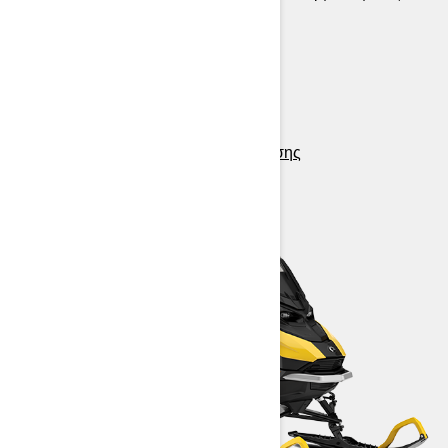
χειρολαβές
> Τεχνικά χαρακτηριστικά
> Φτιάξτε το δικό σας
> Εύρεση αντιπροσώπου
> Ζητήστε προσφορά / δοκιμή οδήγησης