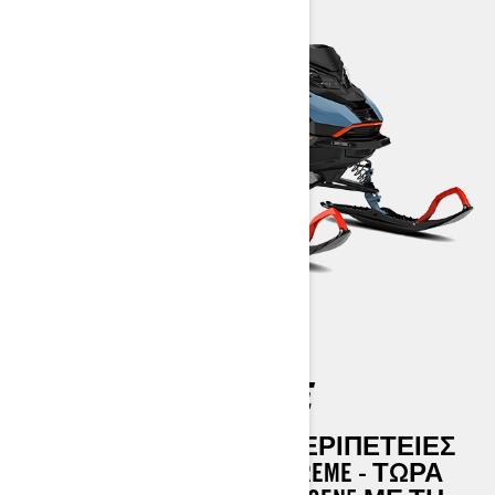
EXPEDITION XTREME
ΤΑΞΙΔΈΨΤΕ ΣΕ ΝΈΕΣ ΠΕΡΙΠΈΤΕΙΕΣ
ΜΕ ΤΟ 2026 EXPEDITION XTREME - ΤΏΡΑ