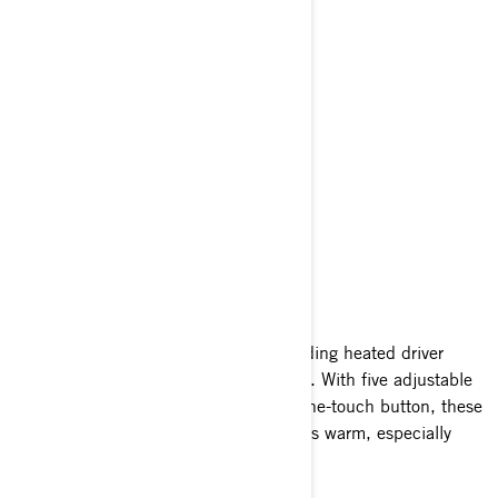
HEATED GRIPS
Stay cosy on chilly rides
Tackle cooler weather with ease by adding heated driver
grips to your Can-Am Pulse motorcycle. With five adjustable
heating levels controlled by a simple one-touch button, these
grips are perfect for keeping your hands warm, especially
during your daily commute.