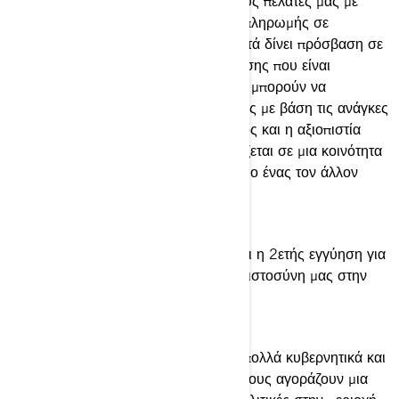
Pass προσφέρεται σε όλους τους νέους πελάτες μας με
μοτοσικλέτες Can-Am. Αυτή η κάρτα πληρωμής σε
συνδυασμό με μια εφαρμογή για κινητά δίνει πρόσβαση σε
750.000 δημόσιους σταθμούς φόρτισης που είναι
διαθέσιμοι στην Ευρώπη. Οι χρήστες μπορούν να
σχεδιάσουν την ιδανική διαδρομή τους με βάση τις ανάγκες
και τις προτιμήσεις φόρτισης. Το εύρος και η αξιοπιστία
των δεδομένων του Chargemap εδράζεται σε μια κοινότητα
2.342.431 οδηγών EV που βοηθούν ο ένας τον άλλον
καθημερινά.
ΨΥΧΙΚΉ ΗΡΕΜΊΑ
Η 5ετής εγγύηση για την μπαταρία και η 2ετής εγγύηση για
τη μοτοσικλέτα αποδεικνύουν την εμπιστοσύνη μας στην
ποιότητα των οχημάτων μας.
ΟΙΚΟΝΟΜΙΚΆ ΚΊΝΗΤΡΑ
Ανάλογα με τον τόπο διαμονής σας, πολλά κυβερνητικά και
άλλα κίνητρα είναι προσβάσιμα σε όσους αγοράζουν μια