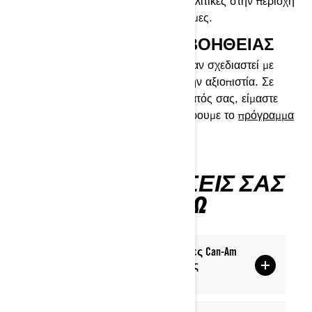
ηλεκτρική μοτοσικλέτα. Ελέγξτε τις πολιτικές στην περιοχή
σας και κάντε αίτηση αν είναι διαθέσιμες.
ΠΡΌΓΡΑΜΜΑ ΟΔΙΚΉΣ ΒΟΉΘΕΙΑΣ
Τα μοντέλα μοτοσικλετών Can-Am είχαν σχεδιαστεί με
ιδιαίτερη έμφαση στην ποιότητα και την αξιοπιστία. Σε
περίπτωση ακινητοποίησης του οχήματός σας, είμαστε
στην ευχάριστη θέση να σας προσφέρουμε το
πρόγραμμα
οδικής βοήθειας της Can-Am
.
ΌΛΕΣ ΟΙ ΕΡΩΤΉΣΕΙΣ ΣΑΣ
ΑΠΑΝΤΏΝΤΑΙ ΕΔΏ
Είναι οι ηλεκτρικές μοτοσικλέτες Can-Am
Pulse επιλέξιμες για φορολογικές
πιστώσεις;