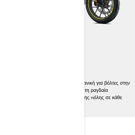
PULSE
2025
Η μοτοσυκλέτα Can-Am Pulse είναι ιδανική για βόλτες στην
πόλη. Με το κόμπακτ της μέγεθος και τη ραγδαία
επιτάχυνση, απολαύστε την ενέργεια της πόλης σε κάθε
μετακίνηση.
ΦΟΡΤΙΣΗ