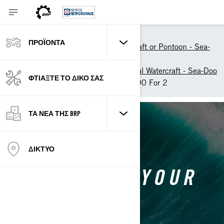
Εργαλεία
ΠΡΟΪΟΝΤΑ
Build your Personal Watercraft or Pontoon - Sea-
Doo
Customise your own Personal Watercraft - Sea-Doo
ΦΤΙΑΞΤΕ ΤΟ ΔΙΚΟ ΣΑΣ
Customise your own Spark 90 For 2
ΤΑ ΝΕΑ ΤΗΣ BRP
BACK TO SEA-DOO SPARK
ΔΙΚΤΥΟ
CUSTOMISE YOUR
OWN SPARK