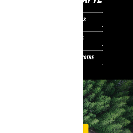
OBTENIR UN DEVIS
LISTE COMPLÈTE
PERSONNALISEZ LE VÔTRE
RENDEZ-VOUS EN
SHOWROOM
TROUVER UN CONCESSIONNAIRE