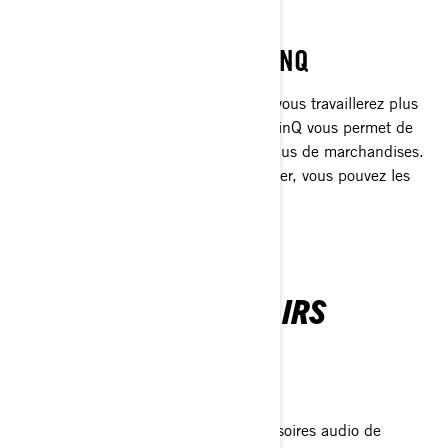
CHARGEZ-LA
SYSTÈME DE STOCKAGE LINQ
Ajoutez quelques accessoires LinQ et vous travaillerez plus
intelligemment en un rien de temps. LinQ vous permet de
ranger plus d'outils et de transporter plus de marchandises.
Facile à mettre en place, facile à enlever, vous pouvez les
ranger et les empiler.
LAISSEZ LES BONS AIRS
ROULER
AUDIO ACCESSORIES
Faites monter la sauce avec des accessoires audio de