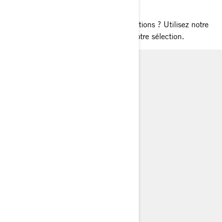
DU DEFENDER
Explorez la famille Defender. Trop d'options ? Utilisez notre
outil
Aidez-moi à choisir
pour affiner votre sélection.