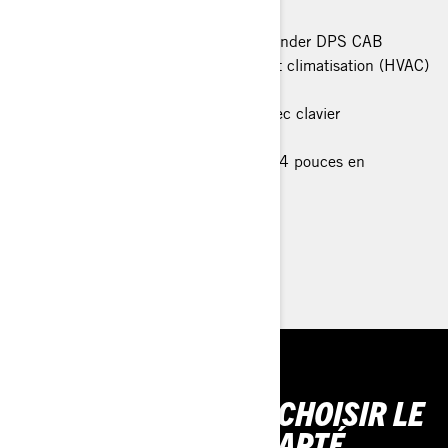
Caractéristiques principales du Defender DPS CAB
Système de chauffage, ventilation et climatisation (HVAC)
automatique
Écran numérique de 7,6 pouces avec clavier
Pare-chocs avant XT
Pneus de 27 pouces sur roues de 14 pouces en
aluminium coulé
> Spécifications techniques
> Trouver un revendeur
> Demande de devis / Démo Ride
OUTILS POUR BIEN CHOISIR LE
VÉHICULE ADAPTÉ