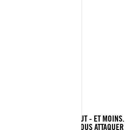
C'EST LE VTT QUI FAIT TOUT - ET MOINS.
QUE VOUS SOUHAITIEZ VOUS ATTAQUER