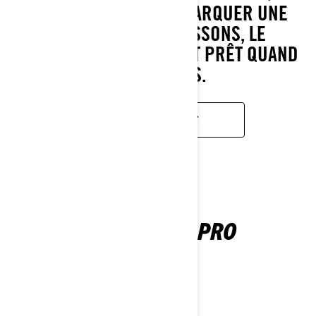
AUX SENTIERS OU DÉBARQUER UNE
CARGAISON DE POISSONS, LE
OUTLANDER 500/700 EST PRÊT QUAND
VOUS L'ÊTES.
EN SAVOIR PLUS
OUTLANDER PRO