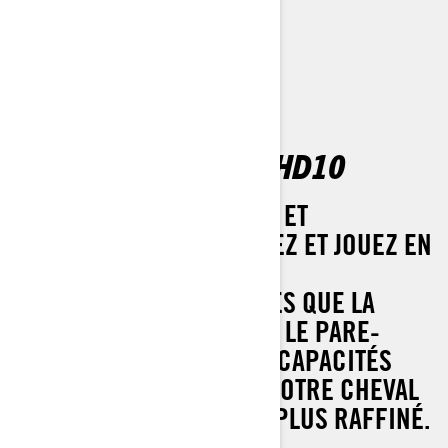
DEFENDER LIMITED HD10
CHAUFFAGE, VENTILATION ET
CLIMATISATION. TRAVAILLEZ ET JOUEZ EN
TOUT CONFORT, AVEC DES
CARACTÉRISTIQUES TELLES QUE LA
VITRE ÉLECTRIQUE AVANT, LE PARE-
BRISE RELEVABLE ET LES CAPACITÉS
QUE VOUS ATTENDEZ DE NOTRE CHEVAL
DE TRAIT TOUT TEMPS LE PLUS RAFFINÉ.