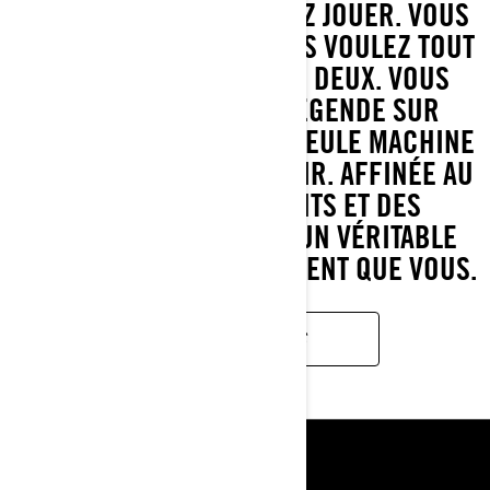
FAIRE TOUT. VOUS VOULEZ JOUER. VOUS
VOULEZ TRAVAILLER. VOUS VOULEZ TOUT
CE QU'IL Y A ENTRE LES DEUX. VOUS
AVEZ BESOIN D'UNE LÉGENDE SUR
ROUES. IL N'Y A QU'UNE SEULE MACHINE
CONÇUE POUR Y PARVENIR. AFFINÉE AU
FIL DES RAFFINEMENTS ET DES
REMANIEMENTS, C'EST UN VÉRITABLE
ORIGINAL, AUSSI POLYVALENT QUE VOUS.
EN SAVOIR PLUS
RESSOURCES