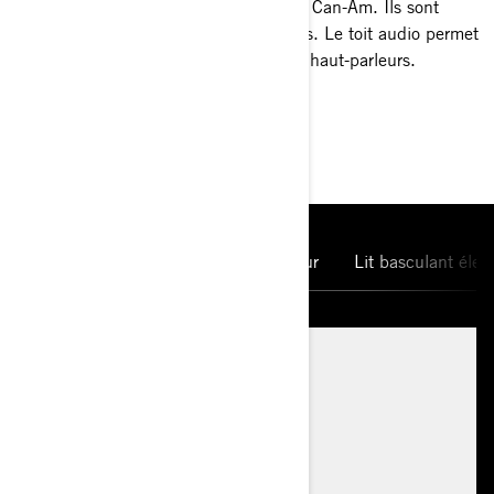
première qualité qui font chanter votre Can-Am. Ils sont
faciles à installer, puissants et durables. Le toit audio permet
de mieux se sentir au travail grâce à 6 haut-parleurs.
CARACTÉRISTIQUES
PRINCIPALES
Moteur principal
Confort intérieur
Lit basculant élec