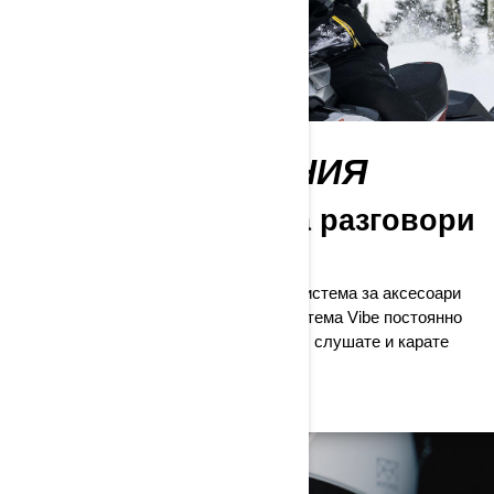
ЦЯЛ ДЕН НА ЛИНИЯ
Безкрайно време за разговори
с eLinQ
Когато е свързана с изключителната система за аксесоари
Ski-Doo E-LinQ, комуникационната система Vibe постоянно
се захранва, така че можете да чатите, слушате и карате
цял ден.