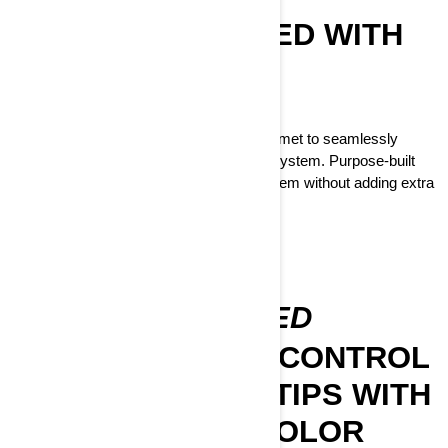
FULLY INTEGRATED WITH
ADVEX HELMET
THE PERFECT PAIR
Advex is the first ever readily capable helmet to seamlessly
intergrate with the Vibe Communication System. Purpose-built
design allows addition of the comms system without adding extra
bulk to your helmet.
DISCOVER ADVEX
FULLY CONNECTED
INTUITIVE AUDIO CONTROL
AT YOUR FINGERTIPS WITH
THE 10.25-INCH COLOR