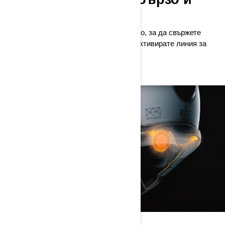
лесно свързване
Един клик е всичко, което е необходимо, за да свържете
комуникационната система Vibe и да активирате линия за
комуникация с цялата ви група.