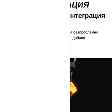
ПЪЛНА ИНТЕГРАЦИЯ
Усъвършенствана интеграция
на каска Advex
Каската Advex е проектирана да приема безпроблемно
комуникационната система Vibe, без да добавя
допълнителен обем на вашата каска.