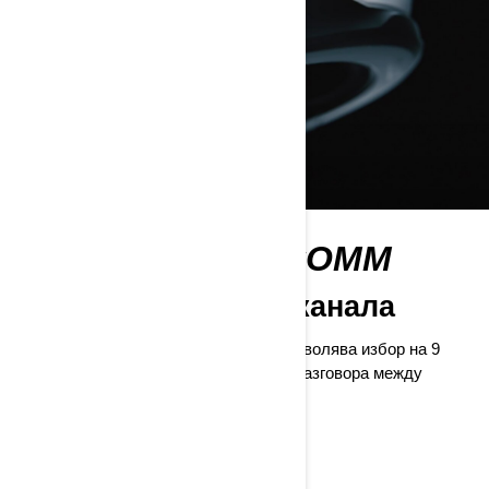
ОТВОРИ MESH COMM
9 комуникационни канала
Отворената мрежова система Vibe позволява избор на 9
канала, за да можете да поддържате разговора между
вашата група без прекъсване.