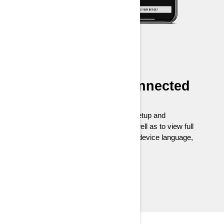
BRP GO! APP
Your App for a connected
experience
Use the free BRP GO! app for easy setup and
management of your Vibe device as well as to view full
support documentation. Change your device language,
consult your battery level, and more!
Discover BRP GO!
ADVEX + VIBE