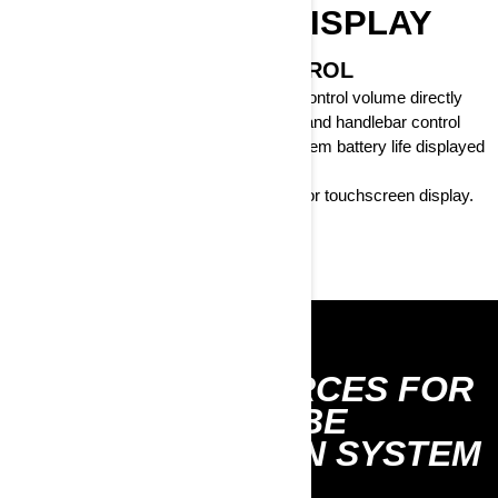
TOUCHSCREEN DISPLAY
VIBE COMM SYSTEM CONTROL
Mute and unmute the microphone, plus control volume directly
from the 10.25-inch touchscreen or left hand handlebar control
module. See microphone status and system battery life displayed
on the screen.
*Only when equipped with 10.25-inch color touchscreen display.
DISCOVER THE DISPLAY
MORE RESSOURCES FOR
YOUR VIBE
COMMUNICATION SYSTEM