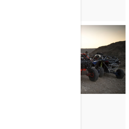
PROČITAJTE ČLANAK
ŠTO SU D.E.S.S. KLJUČEVI?