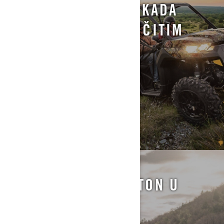
ŠTO TREBAM ZNATI KADA
SE VOZIM PO RAZLIČITIM
UVJETIMA TERENA?
ŠTO JE DOBAR BONTON U
VOŽNJI STAZOM?