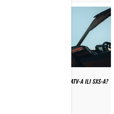
TREBA LICENCU ZA VOŽNJU ATV-A ILI SXS-A?
PROČITAJTE ČLANAK