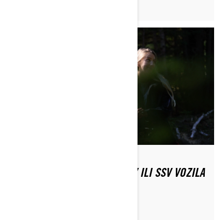
ŠTA OBUĆI KADA VOZITE ATV ILI SSV VOZILA