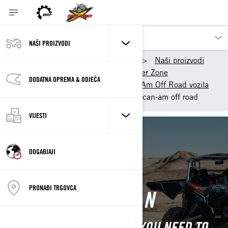
NAŠI PROIZVODI
BRP Bosna i Hercegovina
Naši proizvodi
Can-Am Off-Road
Owner Zone
DODATNA OPREMA & ODJEĆA
Brzi početak za vožnju Can Am Off Road vozila
Informacije o vožnji vozilom can-am off road
VIJESTI
Back to Gettin Started
DOGAĐJAJI
RIDING
PRONAĐI TRGOVCA
INFORMATION
ALL THE ESSENTIAL INFO YOU NEED TO