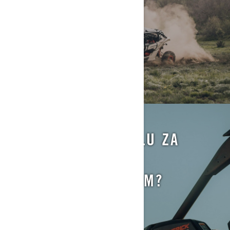
TREBATE LI DOZVOLU ZA
VOŽNJU CAN-AM
TERENSKIM VOZILOM?