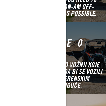
GET RIDING YOUR NEW CAN-AM OFF-
ROAD VEHICLE AS SOON AS POSSIBLE.
INFORMACIJE O
VOŽNJI
SVE BITNE INFORMACIJE O VOŽNJI KOJE
JE POTREBNO DA ZNATE, DA BI SE VOZILI
SVOJIM NOVIM CAN-AM TERENSKIM
VOZILOM ŠTO JE PRIJE MOGUČE.