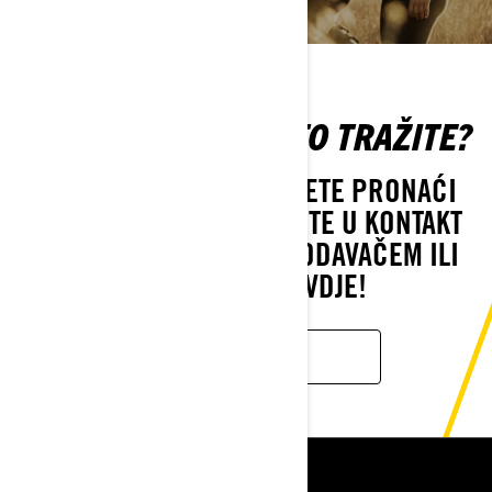
NE MOŽETE NAĆI ŠTO TRAŽITE?
AKO JOŠ UVIJEK NE MOŽETE PRONAĆI
ONO ŠTO TRAŽITE, STUPITE U KONTAKT
SA VAŠIM LOKALNIM PRODAVAČEM ILI
NAS OBJAVITE OVDJE!
KONTAKT
RESURSI