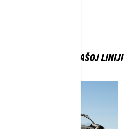
pravom trenutku.
SAZNAJTE VIŠE
SAZNAJTE VIŠE O NAŠOJ LINIJI