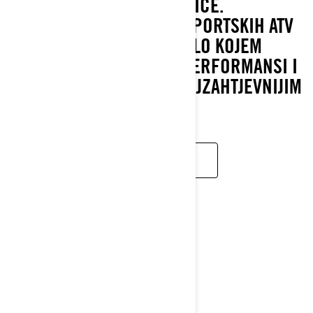
RENEGADE POMIČE GRANICE.
NAJMOĆNIJE U OBITELJI SPORTSKIH ATV
VOZILA DOSTUPNIH NA BILO KOJEM
MJESTU. SAVRŠEN SPOJ PERFORMANSI I
ZAŠTITE ZA VOŽNJU PO NAJZAHTJEVNIJIM
TERENIMA.
PROČITAJTE VIŠE
UPOZNAJTE
VAŠE
HEROJE
POGLEDAJTE