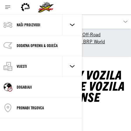
NAŠI PROIZVODI
Naši proizvodi
Can-Am Off-Road
Doživljaj Can-Am Off-Road - BRP World
DODATNA OPREMA & ODJEĆA
Performanse
VIJESTI
SPORTSKA ATV VOZILA
& SIDE-BY-SIDE VOZILA
DOGAĐJAJI
ZA PERFORMANSE
PRONAĐI TRGOVCA
OFF-ROAD ŽIVOT
DOĐITE SE VOZITI S S NAMA