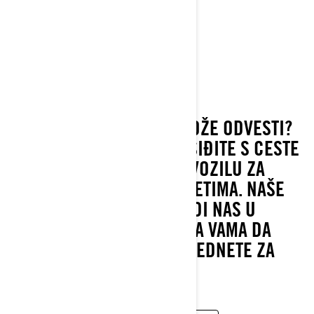
MAVERICK
2022
GDJE VAS VAŠA VOŽNJA MOŽE ODVESTI?
ISTRAŽUJTE, VOZITE SE I SIĐITE S CESTE
U VAŠEM JEDINSTVENOM VOZILU ZA
VOŽNJU U BILO KOJIM UVJETIMA. NAŠE
VOZILO VEĆ 3 GODINE VODI NAS U
POZNATI DAKAR. RED JE NA VAMA DA
PREUZMETE VODSTVO I SJEDNETE ZA
VOLAN.