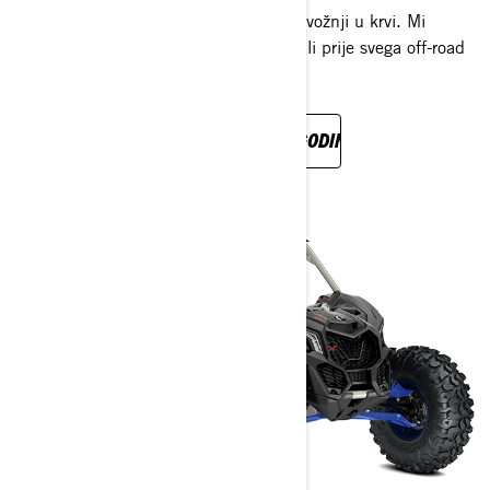
Avanturistima je ljubav prema off-road vožnji u krvi. Mi
predstavljamo milijun različitih stvari, ali prije svega off-road
život.
OTKRIJTE NOVU LINIJU ZA 2022. GODINU