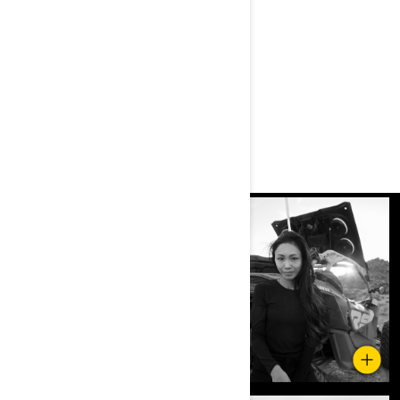
ŠTO SVE
MOGU CAN-
AM OFF-
ROAD
VOZILA