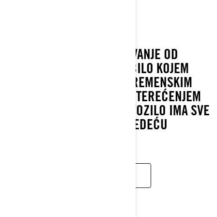
MAVERICK SPORT
2022
NAJBOLJI NAČIN ZA PUTOVANJE OD
TOČKE A DO TOČKE B NA BILO KOJEM
TERENU I U BILO KOJIM VREMENSKIM
UVJETIMA, POD PUNIM OPTEREĆENJEM
ILI BEZ TERETA. CAN-AM VOZILO IMA SVE
ŠTO TREBATE ZA VAŠU SLJEDEĆU
AVANTURU.
SAZNAJTE VIŠE