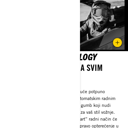
SMART-LOK™ TECHNOLOGY
REVOLUCIJA TRAKCIJE NA SVIM
VRSTAMA TERENA
Prednji diferencijal kojeg je doista moguće potpuno
zaključati s elektronički upravljanim automatskim radnim
načinima ili jednostavnim pritiskom na gumb koji nudi
zadane postavke i pametnu kalibraciju za vaš stil vožnje.
Koristeći višestruke ulazne izvore, „Smart“ radni način će
trenutačno pokrenuti zaključavanje uz pravo opterećenje u