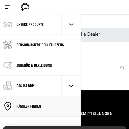
UNSERE PRODUKTE
Einkaufstools BRP
Find a Dealer
PERSONALISIERE DEIN FAHRZEUG
HÄNDLERSUCHE
Standort eingeben
ZUBEHÖR & BEKLEIDUNG
DAS IST BRP
RESSOURCEN
HÄNDLER FINDEN
ÜBER UNS
PRESSEMITTEILUNGEN
KONTAKT
ROTAX