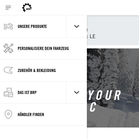
Einkaufstools BRP
UNSERE PRODUKTE
Customise your own Ski-Doo
Customize your own Skandic LE
PERSONALISIERE DEIN FAHRZEUG
BACK TO 2027 SKANDIC
ZUBEHÖR & BEKLEIDUNG
CUSTOMISE YOUR
DAS IST BRP
OWN SKANDIC
HÄNDLER FINDEN