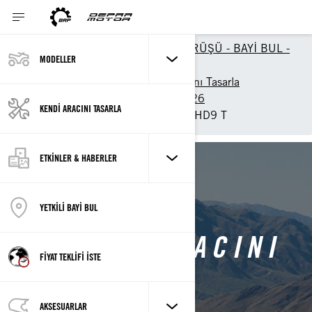
FİYAT TEKLİFİ - DEMO SÜRÜŞÜ - BAYİ BUL -
MODELLER
KİRALAMA
2026 Off-Road Kendi Aracını Tasarla
UTV Modellerini Tasarla 2026
KENDİ ARACINI TASARLA
Customise your own Traxter HD9 T
ETKİNLER & HABERLER
Traxter Sayfasına Geri Dön
YETKİLİ BAYİ BUL
TRAXTER ARACINI
FİYAT TEKLİFİ İSTE
TASARLA
AKSESUARLAR