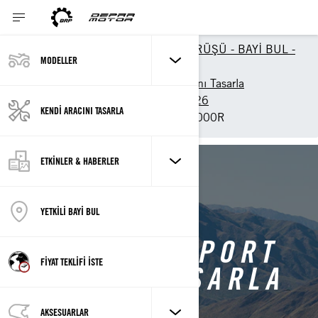
FİYAT TEKLİFİ - DEMO SÜRÜŞÜ - BAYİ BUL -
MODELLER
KİRALAMA
2026 Off-Road Kendi Aracını Tasarla
UTV Modellerini Tasarla 2026
KENDİ ARACINI TASARLA
Maverick Sport MAX DPS 1000R
ETKİNLER & HABERLER
Maverick Sport Sayfasına Geri Dön
YETKİLİ BAYİ BUL
MAVERICK SPORT
FİYAT TEKLİFİ İSTE
ARACINI TASARLA
AKSESUARLAR