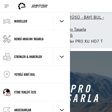
FİYAT TEKLİFİ - DEMO SÜRÜŞÜ - BAYİ BUL -
MODELLER
KİRALAMA
2026 Off-Road Kendi Aracını Tasarla
ATV Modellerini Tasarla 2026
KENDİ ARACINI TASARLA
Customise your own Outlander PRO XU HD7 T
ETKİNLER & HABERLER
Outlander Pro Sayfasına Geri Dön
YETKİLİ BAYİ BUL
OUTLANDER PRO
FİYAT TEKLİFİ İSTE
ARACINI TASARLA
AKSESUARLAR