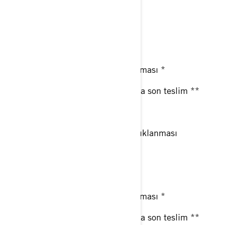
yarışma alanı)
13 Eylül Cumartesi
08:00 Start
17:00 Oltaların sudan çıkarılması *
18:00 Yarışmacılar için tartıya son teslim **
18:30 Happy Hour
19:30 Hakem kararlarının açıklanması
14 Eylül Pazar
08:00 Start
17:00 Oltaların sudan çıkarılması *
18:00 Yarışmacılar için tartıya son teslim **