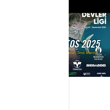
Etkinlikler
TUNA MASTERS TEOS 2025
11.09.2025 - 14.09.2025
İzmir Seferihisar, Teos Marina
(Sığacık)
TANIM