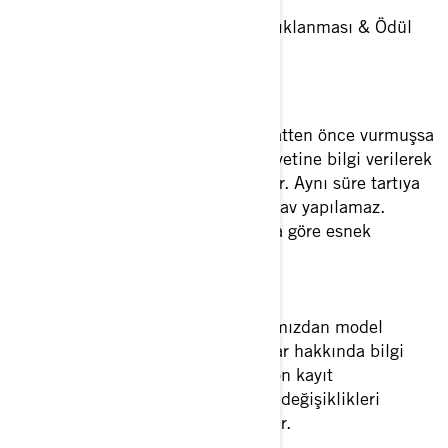
19:30 Hakem kararlarının açıklanması & Ödül
töreni
20:00 Gala yemeği
Uzatma kuralı:
*
Balık belirtilen saatten önce vurmuşsa
ve mücadele sürüyorsa, hakem heyetine bilgi verilerek
toplam 45 dakika uzatma alınabilir. Aynı süre tartıya
da eklenir. Uzatma süresinde yeni av yapılamaz.
** Program, en iyi hava koşullarına göre esnek
biçimde güncellenebilir.
Ziyaretçi Bilgilendirme:
Stand alanlarında ürün uzmanlarımızdan model
aileleri, aksesuarlar ve kampanyalar hakkında bilgi
alabilir, test sürüşü süreçleri için ön kayıt
oluşturabilirsiniz. Güncel program değişiklikleri
turnuva duyurularına göre paylaşılır.