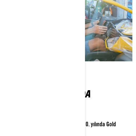
ETKİNLİK HAKKINDA
Depar Motor
Tuna Masters Teos’un 10. yılında Gold
,
Sponsor olarak Teos Marina’da!