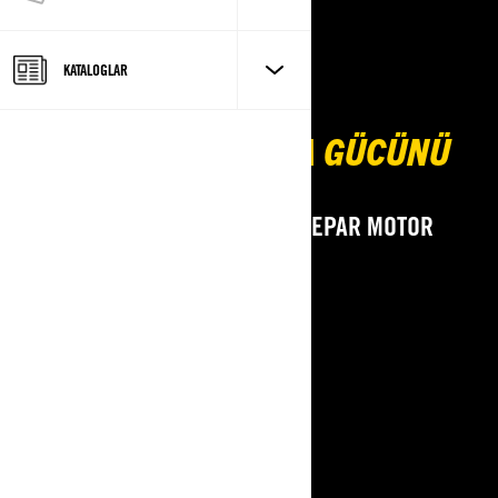
KATALOGLAR
DENIZDE VE KARADA GÜCÜNÜ
HISSET!
TUNA MASTERS TEOS 2025’TE DEPAR MOTOR
GOLD SPONSOR
11–14 EYLÜL