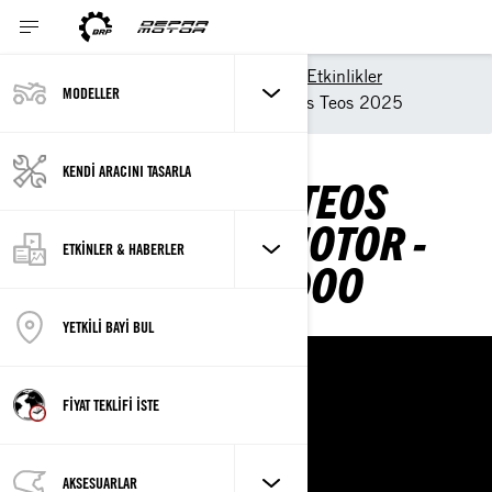
Ana Sayfa
Haberler ve Etkinlikler
MODELLER
Etkinlikler
Tuna Masters Teos 2025
KENDİ ARACINI TASARLA
TUNA MASTERS TEOS
2025 – DEPAR MOTOR -
ETKİNLER & HABERLER
CAN-AM & SEA-DOO
YETKİLİ BAYİ BUL
FİYAT TEKLİFİ İSTE
AKSESUARLAR