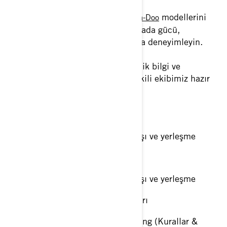
Can-Am
ve
ve
modellerini
On-Road
Off-Road
Sea-Doo
yakından inceleyin; denizde ve karada gücü,
teknolojiyi ve dayanıklılığı bir arada deneyimleyin.
Etkinlik boyunca standımızda teknik bilgi ve
fiyatlandırma desteği sağlayan yetkili ekibimiz hazır
bulunacaktır.
11 Eylül Perşembe
09:00–18:00 Teknelerin varışı ve yerleşme
12 Eylül Cuma
09:00–15:00 Teknelerin varışı ve yerleşme
12:00–17:00 Yarışma kayıtları
17:00–18:00 Skippers meeting (Kurallar &