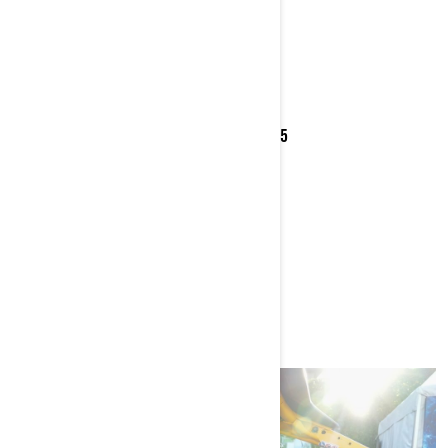
KONUM
İzmir Seferihisar, Teos Marina (Sığacık)
GPS KOORDİNATLARI
38.19076599954466,26.782960128835665
BAŞLAR
11.09.2025 AT 01:58 AM
ENDS
14.09.2025 AT 12:59 AM