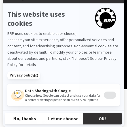
© BRP 2003-2026
Gizlilik Politikası
Ulaşılabilirlik
Çerez politikası
Yasal Uyarı
Site Haritası
TR-TR