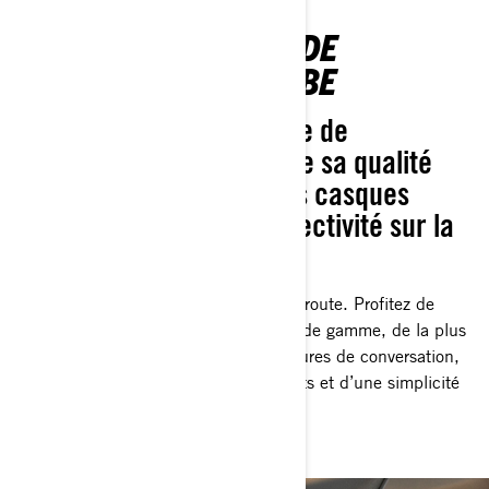
NOUVEAU SYSTÈME DE
COMMUNICATION VIBE
Faites le choix du système de
communication VIBE et de sa qualité
audio supérieure pour les casques
ADVEX pour plus de connectivité sur la
route.
Avec VIBE, tirez davantage parti de la route. Profitez de
haut-parleurs et de microphones haut de gamme, de la plus
grande capacité de batterie avec 8 heures de conversation,
d’une interface utilisable avec ses gants et d’une simplicité
de connexion en un clic.