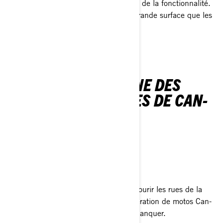
L’alliance du design haut de gamme et de la fonctionnalité.
Les phares à LED éclairent une plus grande surface que les
modèles précédents.
NE MANQUEZ AUCUNE DES
NOUVELLES ARRIVÉES DE CAN-
AM 2024
MOTOS CAN-AM
UN HÉRITAGE RENAÎT
PUISSAMMENT MODERNE
Avec deux nouvelles options pour parcourir les rues de la
ville et s’en éloigner, la prochaine génération de motos Can-
Am est celle que vous ne voulez pas manquer.