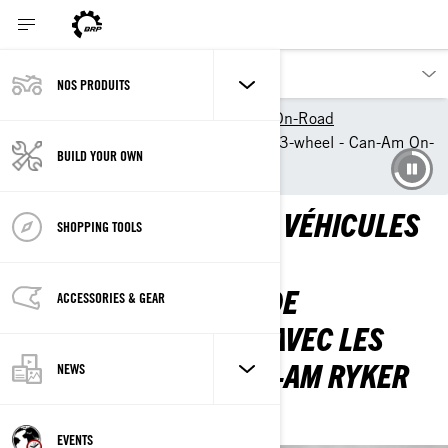
NOS PRODUITS
Nos produits
Can-Am On-Road
New 2024 Ryker & Spyder 3-wheel - Can-Am On-
BUILD YOUR OWN
Road
NOUVELLE GAMME DE VÉHICULES
SHOPPING TOOLS
À 3 ROUES
VIVEZ ENCORE PLUS DE
ACCESSORIES & GEAR
SENSATIONS FORTES AVEC LES
TOUS NOUVEAUX CAN-AM RYKER
NEWS
ET SPYDER.
EVENTS