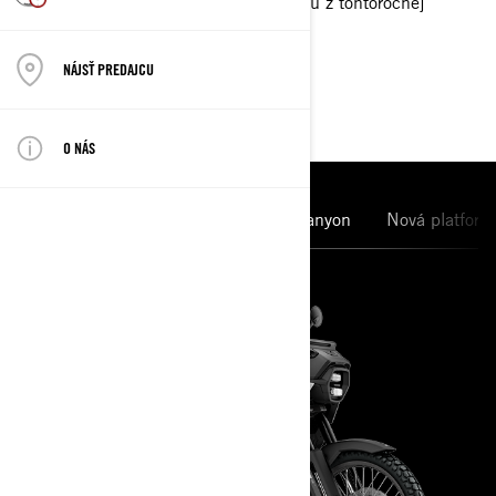
Prezrite si fotografie a nasajte atmosféru z tohtoročnej
výstavy. Tešíme sa na budúci rok!
NÁJSŤ PREDAJCU
HIGHLIGHTY
O NÁS
Elektrické motocykle
Can-Am Canyon
Nová platfor