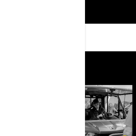
Objavte elektrické motocykle
VÝSTAVA
VY A NAŠE STROJE