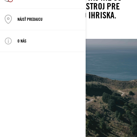
PREKÁŽKOU. A MÁME STROJ PRE
OBJAVENIE KAŽDÉHO IHRISKA.
NÁJSŤ PREDAJCU
O NÁS
KRAJINA