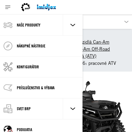
NAŠE PRODUKTY
Objavte naše produkty
Terénne štvorkolky a SSV vozidlá Can-Am
NÁKUPNÉ NÁSTROJE
Modely 2026
ATV Can-Am Off-Road
Utility Rec All-Terrain vozidlá (ATV)
2026 Can-Am Outlander 6x6: pracovné ATV
KONFIGURÁTOR
PRÍSLUŠENSTVO & VÝBAVA
SVET BRP
PODUJATIA