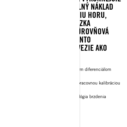
MOTORY. ČI UŽ VEZIETE PLNÝ NÁKLAD
ALEBO IDETE NA NAJBLIŽŠIU HORU,
PRIDANÁ TRAKCIA 6X6, NÍZKA
PREVODOVKA „L“ A DVOJÚROVŇOVÁ
KORBA ZNAMENAJÚ, ŽE TENTO
OUTLANDER NALOŽÍ A ODVEZIE AKO
ŽIADNE INÉ ATV.
Voliteľný pohon 4WD/ 6WD s predným diferenciálom
Visco-Lok QE
Primárna prevodovka pDrive CVT s pracovnou kalibráciou
a extra nízkym prevodom
Jazdné režimy a inteligentná technológia brzdenia
motorom (iEB)
Kapacita korby 454 kg
Ťažná kapacita 830 kg
> Technické špecifikácie