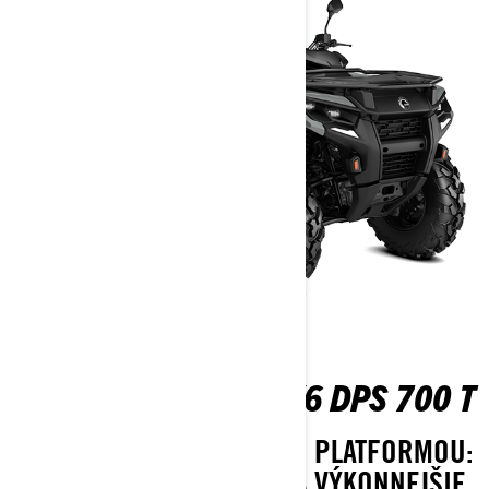
OUTLANDER MAX 6X6 DPS 700 T
NOVÝ 6X6 TERAZ S NOVOU PLATFORMOU:
ÚPLNE NOVÝ PODVOZOK A VÝKONNEJŠIE