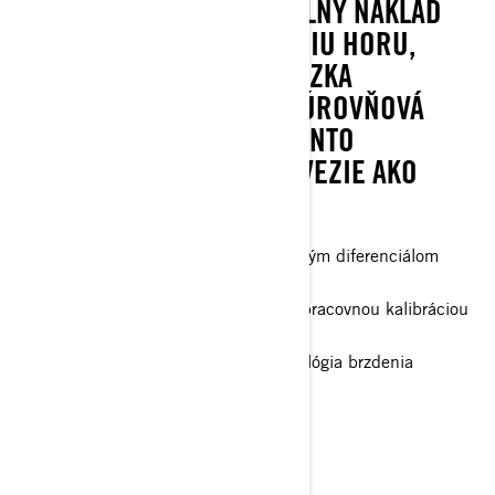
MOTORY. ČI UŽ VEZIETE PLNÝ NÁKLAD
ALEBO IDETE NA NAJBLIŽŠIU HORU,
PRIDANÁ TRAKCIA 6X6, NÍZKA
PREVODOVKA „L“ A DVOJÚROVŇOVÁ
KORBA ZNAMENAJÚ, ŽE TENTO
OUTLANDER NALOŽÍ A ODVEZIE AKO
ŽIADNE INÉ ATV.
Voliteľný pohon 4WD / 6WD s predným diferenciálom
Visco-Lok QE
Primárna prevodovka pDrive CVT s pracovnou kalibráciou
a extra nízkym prevodom
Jazdné režimy a inteligentná technológia brzdenia
motorom (iEB)
Kapacita korby 454 kg
Ťažná kapacita 830 kg
Cena s DPH - 18 940,00 €