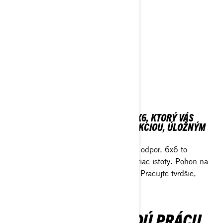
Žiadosť o skúšobnú jazdu
Konfigurácia
VIAC JE LEPŠIE
VÝKON NA PRÁCU AJ
DOBRODRUŽSTVO
SPOĽAHNITE SA NA OUTLANDER 6X6, KTORÝ VÁS
VEZME ĎALEJ S MAXIMÁLNOU TRAKCIOU, ÚLOŽNÝM
PRIESTOROM A STABILITOU.
Keď práca vyžaduje viac a terén kladie odpor, 6x6 to
zvládne. Viac trakcie, väčšia nosnosť, viac istoty. Pohon na
šesť kolies sa chytí, keď na tom záleží. Pracujte tvrdšie,
objavujte ďalej a prekonajte všetko.
STVORENÝ PRE TVRDÚ PRÁCU