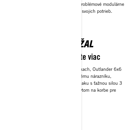
širokou škálou LinQ doplnkov pre bezproblémové modulárne
úpravy, môžete si ho prispôsobiť podľa svojich potrieb.
STAVANÝ, ABY VYDRŽAL
Odolnosť Outlandera a ešte viac
Vyvinutý v tých najdrsnejších podmienkach, Outlander 6x6
vydrží akúkoľvek prácu vďaka vylepšenému nárazníku,
chrániču stúpačiek, syntetickému navijaku s ťažnou silou 3
500 lb, plnému krytu podvozku a úchytom na korbe pre
extra odolnosť.
HLAVNÉ FUNKCIE