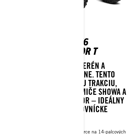
OUTLANDER MAX 6X6
BACKCOUNTRY 1000R T
STVORENÝ NA NEROVNÝ TERÉN A
NÁROČNÉ JAZDY V DIVOČINE. TENTO
MODEL PONÚKA SERIÓZNU TRAKCIU,
ROBUSTNÚ OCHRANU, TLMIČE SHOWA A
VEĽKÝ NÁKLADNÝ PRIESTOR – IDEÁLNY
NA TVRDÚ PRÁCU AJ POĽOVNÍCKE
DOBRODRUŽSTVÁ.
30-palcové pneumatiky XPS Iron Force na 14-palcových