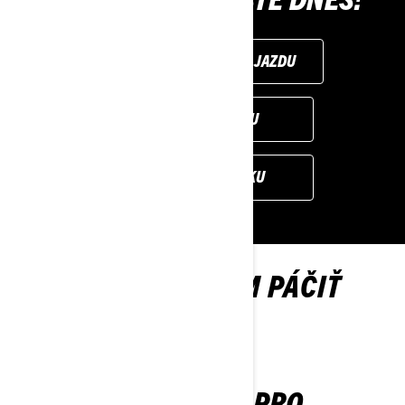
ŽIADOSŤ O SKÚŠOBNÚ JAZDU
NÁJSŤ PREDAJCU
ŽIADOSŤ O PONUKU
MOHLO BY SA VÁM PÁČIŤ
OUTLANDER PRO