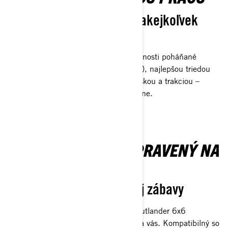
Viac kolies na zvládnutie akejkoľvek
úlohy
Outlander 6x6 prináša pracovné schopnosti poháňané
motorom s výkonom 101 koní (1000R), najlepšou triedou
ťažnej sily a nosnosti korby, svetlou výškou a trakciou –
navrhnutý pre istotu v akomkoľvek teréne.
VŠESTRANNÝ A PRIPRAVENÝ NA
LINQ
Vybavený na viac práce aj zábavy
So šikovnými úložnými riešeniami je Outlander 6x6
pripravený pracovať aj zabávať sa podľa vás. Kompatibilný so