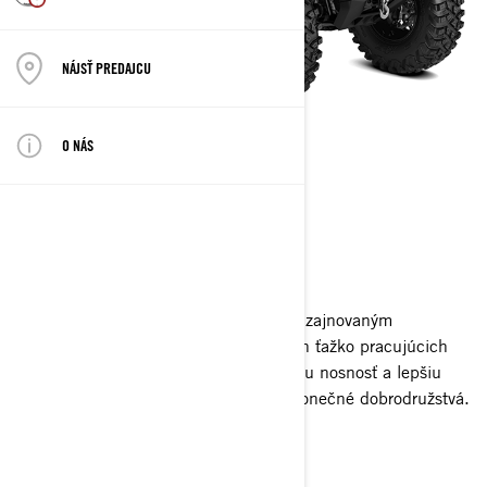
NÁJSŤ PREDAJCU
O NÁS
OUTLANDER 6X6
2026
Viac znamená naozaj viac s novým redizajnovaným
Outlanderom 6x6. Vytvorený pre našich ťažko pracujúcich
zákazníkov – ponúka viac trakcie, vyššiu nosnosť a lepšiu
ovládateľnosť. Využite jeho silu na nekonečné dobrodružstvá.
Žiadosť o ponuku
Nájsť predajcu