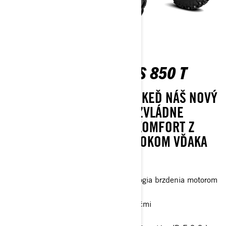
OUTLANDER 6X6 DPS 850 T
POSTAVENÝ PRE ŽIVOT. AJ KEĎ NÁŠ NOVÝ
PLNE VYBAVENÝ 6X6 ATV ZVLÁDNE
PRAKTICKY VŠETKO, VÁŠ KOMFORT Z
JAZDY NIKDY NEOSTANE BOKOM VĎAKA
PRIDANEJ OCHRANE.
Jazdné režimy, inteligentná technológia brzdenia motorom
(iEB) a obmedzovač rýchlosti
Oversized brzdový systém so 4 kotúčmi
Plný kryt podvozku