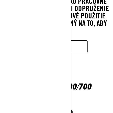
NEPREKONÁ. FUNKCIE AKO PRACOVNÉ
MOTORY ROTAX® A CVT ČI ODPRUŽENIE
KALIBROVANÉ NA ÚŽITKOVÉ POUŽITIE
ZNAMENAJÚ, ŽE JE STAVANÝ NA TO, ABY
VYDRŽAL.
ZISTIŤ VIAC
OUTLANDER 500/700
2026