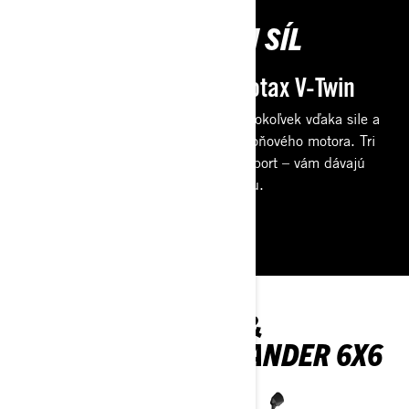
ŠPIČKA KONSKÝCH SÍL
Impozantné motory Rotax V-Twin
Outlander 6x6 vám umožní zdolať čokoľvek vďaka sile a
krútiacemu momentu svojho 101-koňového motora. Tri
jazdné režimy – práca, štandard a šport – vám dávajú
viac možností, ako si udržať kontrolu.
OBJAVTE SÚPRAVY &
ŠPECIFIKÁCIE OUTLANDER 6X6