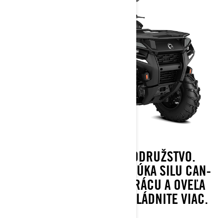
STVORENÝ PRE DOBRODRUŽSTVO.
OUTLANDER 500/700 PONÚKA SILU CAN-
AM PRE TRAILY, ŤAŽKÚ PRÁCU A OVEĽA
VIAC. JAZDITE ĎALEJ A ZVLÁDNITE VIAC.