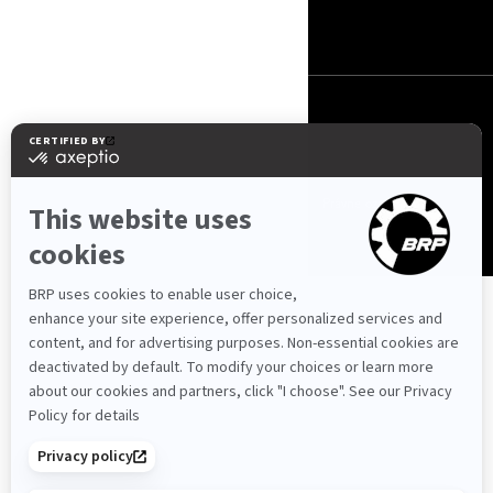
Slovensko (slovenčina)
© BRP 2003-2026
Ochrana súkromia
Prístupnosť
Cookie pravidlá
Právne oznámenie
Mapa stránky