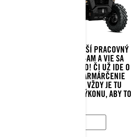
TRAXTER JE NAJODOLNEJŠÍ PRACOVNÝ
SIDE-BY-SIDE OD CAN-AM A VIE SA
ZABÁVAŤ ROVNAKO TVRDO! ČI UŽ IDE O
PRÁCU, POĽOVAČKU, FARMÁRČENIE
ALEBO ČISTÚ ZÁBAVU, VŽDY JE TU
TRAXTER S DOSTATKOM VÝKONU, ABY TO
ZVLÁDOL.
ZISTIŤ VIAC