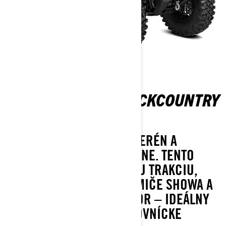
OUTLANDER 6X6 BACKCOUNTRY
1000R T
STVORENÝ NA NEROVNÝ TERÉN A
NÁROČNÉ JAZDY V DIVOČINE. TENTO
MODEL PONÚKA SERIÓZNU TRAKCIU,
ROBUSTNÚ OCHRANU, TLMIČE SHOWA A
VEĽKÝ NÁKLADNÝ PRIESTOR – IDEÁLNY
NA TVRDÚ PRÁCU AJ POĽOVNÍCKE