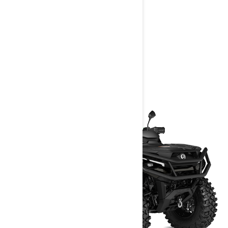
> Technické špecifikácie
> Konfigurácia
> Žiadosť o ponuku
> Nájsť predajcu