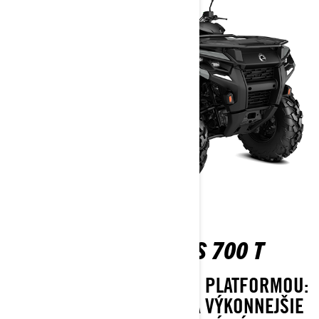
OUTLANDER 6X6 DPS 700 T
NOVÝ 6X6 TERAZ S NOVOU PLATFORMOU:
ÚPLNE NOVÝ PODVOZOK A VÝKONNEJŠIE