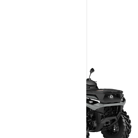
> Technické špecifikácie
> Konfigurácia
> Žiadosť o ponuku
> Nájsť predajcu