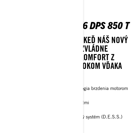
OUTLANDER MAX 6X6 DPS 850 T
POSTAVENÝ PRE ŽIVOT. AJ KEĎ NÁŠ NOVÝ
PLNE VYBAVENÝ 6X6 ATV ZVLÁDNE
PRAKTICKY VŠETKO, VÁŠ KOMFORT Z
JAZDY NIKDY NEOSTANE BOKOM VĎAKA
PRIDANEJ OCHRANE.
Jazdné režimy, inteligentná technológia brzdenia motorom
(iEB) a obmedzovač rýchlosti
Oversized brzdový systém so 4 kotúčmi
Plný kryt podvozku
RF Digitálne kódovaný bezpečnostný systém (D.E.S.S.)
Cena s DPH - 20 880,00 €