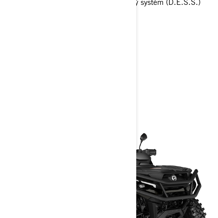
RF Digitálne kódovaný bezpečnostný systém (D.E.S.S.)
Cena s DPH - 19 970,00 €
> Technické špecifikácie
> Konfigurácia
> Žiadosť o ponuku
> Nájsť predajcu