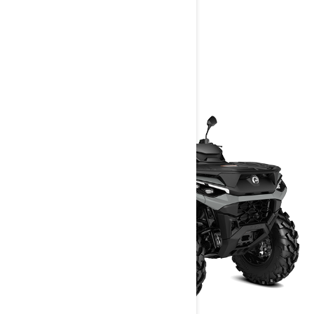
> Konfigurácia
> Žiadosť o ponuku
> Nájsť predajcu