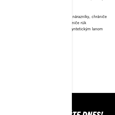
hliníkových kolesách s beadlockom
Plynové tlmiče SHOWA
Plný kryt podvozku, predné a zadné nárazníky, chrániče
stúpačiek, chrániče A-ramien a chrániče rúk
Navijak s ťažnou silou 1588 kg so syntetickým lanom
Cena s DPH - 23 880,00 €
> Technické špecifikácie
> Konfigurácia
> Žiadosť o ponuku
> Nájsť predajcu
KÚPTE SI SVOJ EŠTE DNES!