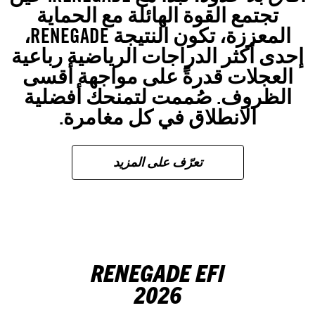
تجتمع القوة الهائلة مع الحماية
المعززة، تكون النتيجة RENEGADE،
إحدى أكثر الدراجات الرياضية رباعية
العجلات قدرةً على مواجهة أقسى
الظروف. صُممت لتمنحك أفضلية
الانطلاق في كل مغامرة.
تعرّف على المزيد
RENEGADE EFI
2026