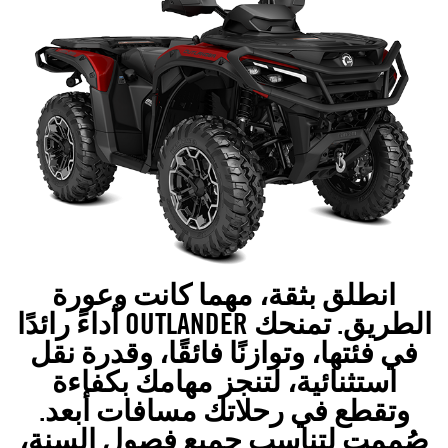
انطلق بثقة، مهما كانت وعورة
الطريق. تمنحك OUTLANDER أداءً رائدًا
في فئتها، وتوازنًا فائقًا، وقدرة نقل
استثنائية، لتنجز مهامك بكفاءة
وتقطع في رحلاتك مسافات أبعد.
صُممت لتناسب جميع فصول السنة،