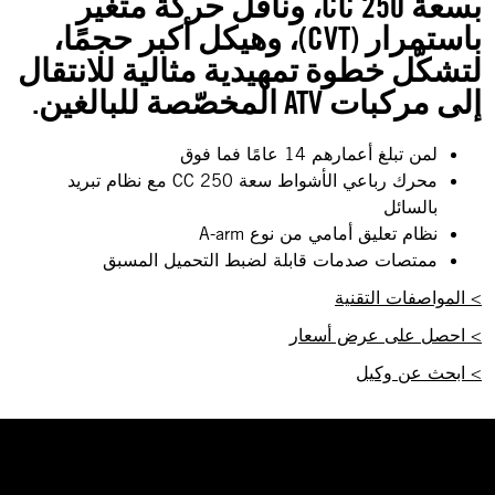
بسعة 250 CC، وناقل حركة متغير
باستمرار (CVT)، وهيكل أكبر حجمًا،
لتشكّل خطوة تمهيدية مثالية للانتقال
إلى مركبات ATV المخصّصة للبالغين.
لمن تبلغ أعمارهم 14 عامًا فما فوق
محرك رباعي الأشواط سعة 250 CC مع نظام تبريد
بالسائل
نظام تعليق أمامي من نوع A-arm
ممتصات صدمات قابلة لضبط التحميل المسبق
> المواصفات التقنية
> احصل على عرض أسعار
> ابحث عن وكيل