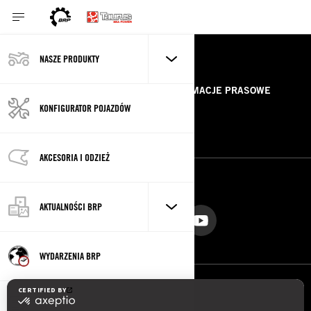
NASZE PRODUKTY
ZASOBY
O NAS
INFORMACJE PRASOWE
KONFIGURATOR POJAZDÓW
KONTAKT
ROTAX
AKCESORIA I ODZIEŻ
OBSERWUJ NAS
AKTUALNOŚCI BRP
WYDARZENIA BRP
BLOG BRP