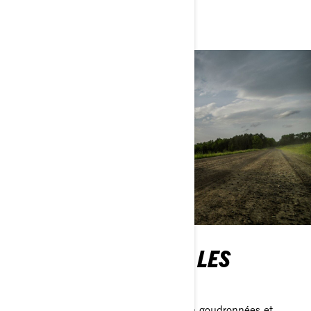
Créez le vôtre
AFFRONTEZ TOUTES LES
ROUTES
Bosses, terre, routes goudronnées, non goudronnées et