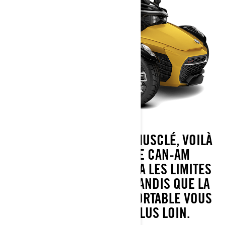
DESIGN AUDACIEUX ET MUSCLÉ, VOILÀ
DE QUOI IL S’AGIT. LE CAN-AM
SPYDER F3 REPOUSSERA LES LIMITES
DE LA PERFORMANCE, TANDIS QUE LA
POSITION ASSISE CONFORTABLE VOUS
INCITERA À ALLER PLUS LOIN.