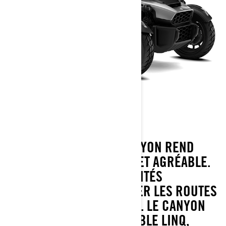
CANYON
LE ROBUSTE CAN-AM CANYON REND
L’AVENTURE ACCESSIBLE ET AGRÉABLE.
ÉQUIPÉ DE FONCTIONNALITÉS
PRATIQUES POUR DOMINER LES ROUTES
LES MOINS FRÉQUENTÉES. LE CANYON
EST ÉGALEMENT COMPATIBLE LINQ,