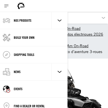
NOS PRODUITS
Nos produits
Can-Am On-Road
Véhicules à trois roues et motos électriques 2026
BUILD YOUR OWN
– Can-Am On-Road
Motos 3-roues 2026 – Can‑Am On‑Road
Can-Am Canyon 2026 : Moto d’aventure 3-roues
SHOPPING TOOLS
NEWS
EVENTS
FIND A DEALER OR RENTAL