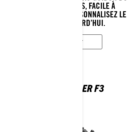
RYKER À TROIS ROUES, FACILE À
PRENDRE EN MAIN. PERSONNALISEZ LE
VÔTRE DÈS AUJOURD’HUI.
EN SAVOIR PLUS
CAN-AM SPYDER F3
2026