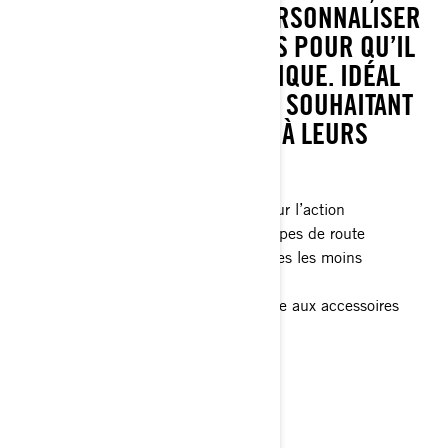
VOUS PERMETTANT DE PERSONNALISER
VOTRE VÉHICULE 3-ROUES POUR QU’IL
REFLÈTE VOTRE STYLE UNIQUE. IDÉAL
POUR LES PILOTES SOLOS SOUHAITANT
ADAPTER LEUR VÉHICULE À LEURS
BESOINS.
Véhicule d’aventure 3-roues prêt pour l’action
Stabilité remarquable sur tous les types de route
Protection du véhicule pour les routes les moins
fréquentées
Intégration LinQ pour un accès facile aux accessoires
Parfait pour un pilote seul
> Caractéristiques techniques
> Créez le vôtre
> Obtenir un devis