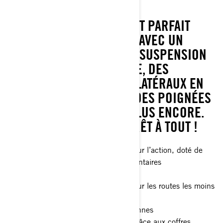
CANYON XT
LE CAN-AM CANYON XT EST PARFAIT
POUR DEUX PERSONNES, AVEC UN
DOSSIER PASSAGER, UNE SUSPENSION
ARRIÈRE AUTO-NIVELANTE, DES
COFFRES SUPÉRIEUR ET LATÉRAUX EN
ALUMINIUM AMOVIBLES, DES POIGNÉES
CHAUFFANTES, ET BIEN PLUS ENCORE.
AVEC LE XT, VOUS ÊTES PRÊT À TOUT !
Véhicule d’aventure 3-roues prêt pour l’action, doté de
fonctionnalités de confort supplémentaires
Suspension arrière auto-nivelante
Protection renforcée du véhicule pour les routes les moins
fréquentées
Confort et praticité pour deux personnes
Capacité de rangement améliorée grâce aux coffres