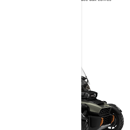
latéraux et supérieurs en aluminium
> Caractéristiques techniques
> Créez le vôtre
> Obtenir un devis
> Trouvez votre concessionnaire