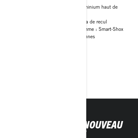
Coffres supérieur et latéraux en aluminium haut de
gamme
Visibilité améliorée grâce à la caméra de recul
Suspension semi-active haut de gamme : Smart-Shox
Confort et praticité pour deux personnes
Mode de conduite personnalisable
> Caractéristiques techniques
> Créez le vôtre
> Obtenir un devis
> Trouvez votre concessionnaire
ACHETEZ VOTRE NOUVEAU
CANYON