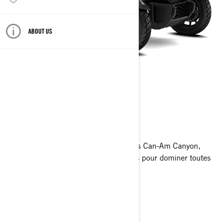
ABOUT US
CANYON
2026
L’aventure commence avec les modèles Can-Am Canyon,
Canyon XT et Canyon Redrock, conçus pour dominer toutes
les routes.
Obtenir un devis
Trouvez votre concessionnaire
Demandez un essai