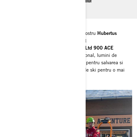
ski pentru o mai mare siguranta a turistilor
Joi in data de 10.03.2022 dealerul nostru
Hubertus
Trade
a livrat catre serviciul
Salvamont
Mures
snowmobilul
Lynx Commander Ltd 900 ACE
Turbo
dotat cu sirena megafon profesional, lumini de
avertizare, bara far si kit suport de ski pentru salvarea si
interventia in zona montana si partia de ski pentru o mai
mare siguranta a turistilor