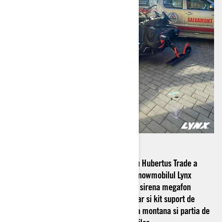
Joi in data de 10.03.2022 dealerul nostru
Hubertus Trade
a
livrat catre serviciul
Salvamont Mures
snowmobilul
Lynx
Commander Ltd 900 ACE Turbo
dotat cu sirena megafon
profesional, lumini de avertizare, bara far si kit suport de
ski pentru salvarea si interventia in zona montana si partia de