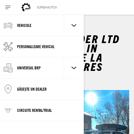
VEHICULE
LYNX COMMANDER LTD
900 ACE TURBO IN
PERSONALIZARE VEHICUL
FLOTA CELOR DE LA
SALVAMONT MURES
UNIVERSUL BRP
GĂSEȘTE UN DEALER
CIRCUITE RENTAL/TRIAL