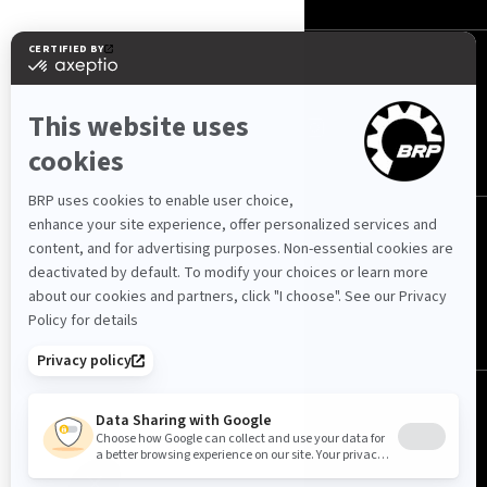
URMĂRIȚI-NE
Republica Moldova (română)
© BRP 2003-2026