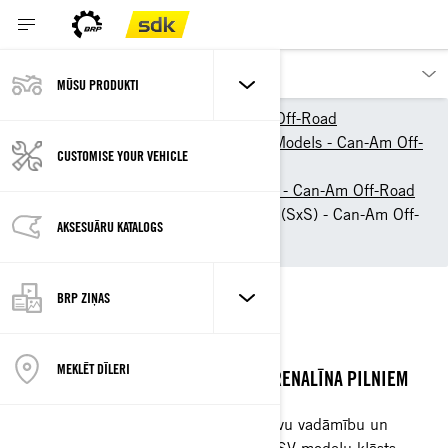
MŪSU PRODUKTI
Our products
Can-Am Off-Road
2026 ATV & Side-By-Side Models - Can-Am Off-
CUSTOMISE YOUR VEHICLE
Road
Side-by-Side Vehicles (SSV) - Can-Am Off-Road
Sport Side-by-Side Vehicles (SxS) - Can-Am Off-
AKSESUĀRU KATALOGS
Road
SPORTA SIDE-BY-SIDE
BRP ZIŅAS
AIZRAUTĪBAS VĀRDĀ
MEKLĒT DĪLERI
TRANSPORTLĪDZEKĻI, KAS RADĪTI ADRENALĪNA PILNIEM
PIEDZĪVOJUMIEM
Ar īpaši strauju paātrinājumu, instinktīvu vadāmību un