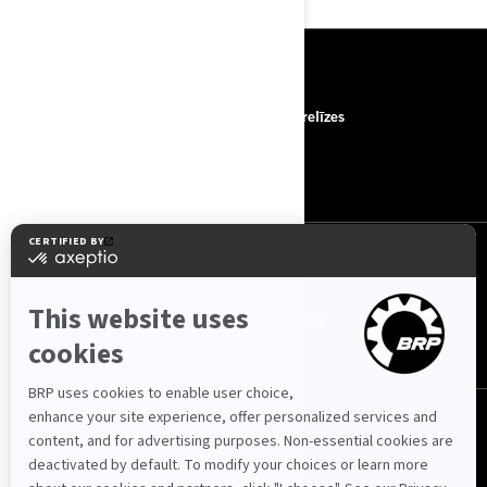
RESURSI
Par mums
Preses relīzes
Sazināties ar mums
ROTAX
SEKOJIET MUMS