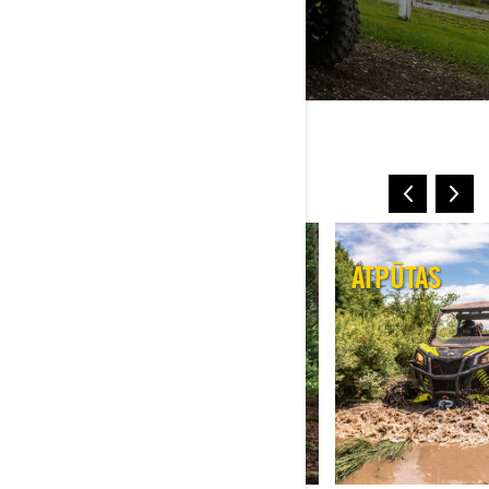
VAIRĀK VEIDU, KĀ
BRAUKT
DARBA UN ATPŪTAS
ATPŪTAS