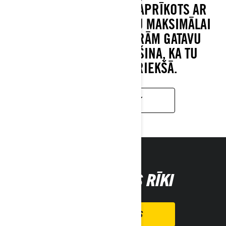
JEBKURĀ RELJEFĀ. TAS APRĪKOTS AR
JAUDĪGU ROTAX DZINĒJU MAKSIMĀLAI
VEIKTSPĒJAI UN UZVARĀM GATAVU
PIEKARI, KAS NODROŠINA, KA TU
VIENMĒR BŪSI PRIEKŠĀ.
UZZINĀT VAIRĀK
IEPIRKŠANAS RĪKI
KONFIGURATORS