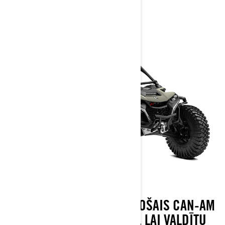
2026
DROSMĪGAIS UN IZAICINOŠAIS CAN-AM
MAVERICK R IR RADĪTS, LAI VALDĪTU