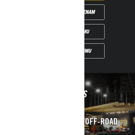
PIETEIKTIES BRAUCIENAM
RADIT PIEDĀVĀJUMU
SANEMT PIEDĀVĀJUMU
GRŪTI IZLEMT? MĒS
PALĪDZĒSIM.
ATRAST TUVĀKO CAN-AM OFF-ROAD