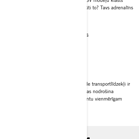
nevainojamu savienojamību Can-Am SSV modeļu klāsts
sniedz spēcīgu, aizraujošu triecienu. Jūti to? Tavs adrenalīns
jau sāk darboties.
SKATĪT MODEĻUS
Konfigurators
JAUDA KURAI NAV
LĪDZVĒRTĪGU.
Can-Am augstas veiktspējas side-by-side transportlīdzekļi ir
aprīkoti ar īpaši jaudīgiem dzinējiem, kas nodrošina
maksimālu zirgspēku un griezes momentu vienmērīgam
paātrinājumam.