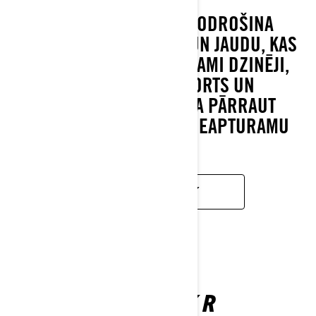
CAN-AM MAVERICK NODROŠINA
AUGSTĀKO VEIKTSPĒJU UN JAUDU, KAS
LIEK SEVI MANĪT: UZTICAMI DZINĒJI,
MAKSIMĀLS KOMFORTS UN
NEPĀRSPĒJAMA SPĒJA PĀRRAUT
JEBKURU RELJEFU AR NEAPTURAMU
SPĒKU.
UZZINĀT VAIRĀK
MAVERICK R