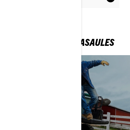
side?
ATKLĀJ SAISTĪTĀS PASAULES
DARBAM
UZZINĀT VAIRĀK