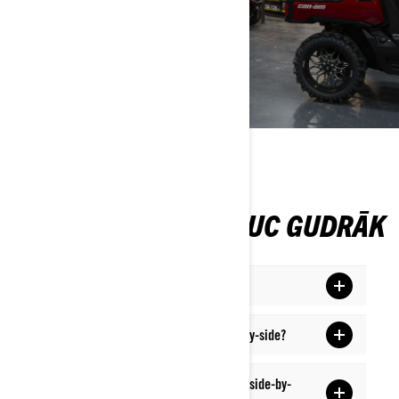
SAZINĀTIES AR DĪLERI
ZINI VAIRĀK, BRAUC GUDRĀK
Kas ir sporta tipa side-by-side?
Kam es varu izmantot sporta tipa side-by-side?
Cik pasažierus var pārvadāt sporta tipa side-by-