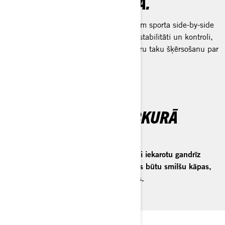
PRECĪZA STŪRĒŠANA.
Izturīgs, viegls rāmis nozīmē, ka Can-Am sporta side-by-side
transportlīdzekļi nodrošina maksimālu stabilitāti un kontroli,
padarot asu līkumu ieņemšanu vai šauru taku šķērsošanu par
vieglu uzdevumu.
NEPĀRSPĒJAMS JEBKURĀ
RELJEFĀ.
Can-Am SSV modeļu klāsts ir radīts, lai iekarotu gandrīz
jebkuru reljefu, kurā tu brauc — vai tās būtu smilšu kāpas,
tuksneša pauguri vai akmeņainas takas.