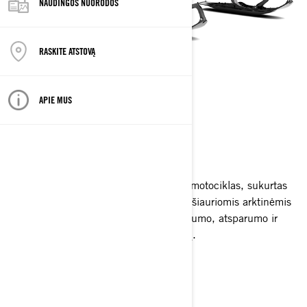
NAUDINGOS NUORODOS
RASKITE ATSTOVĄ
APIE MUS
XTERRAIN
2027
„Lynx Xterrain“ yra universalus sniego motociklas, sukurtas
įveikti bet kokius iššūkius, kylančius atšiauriomis arktinėmis
sąlygomis. „Xterrain“ siūlo unikalų našumo, atsparumo ir
bekompromisių nuotykių savybių derinį.
Peržiūrėkite 2026 Xterrain
LYNX XTERRAIN