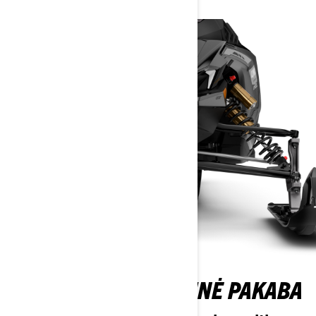
NAUJA LFS-R PRIEKINĖ PAKABA