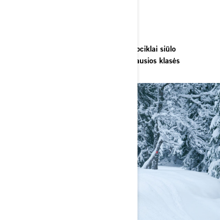
TYRINĖKITE TOLIAU
ILGOMS NUOTYKIŲ KELIONĖMS
„Lynx Xterrain“ universalūs sniego motociklai siūlo
neprilygstamą našumą kartu su aukščiausios klasės
važiavimo komfortu jūsų nuotykiams.