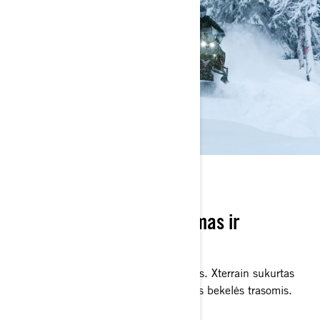
TYRINĖTOJO ROJUS
Aukščiausio lygio patogumas ir
ergonomika
Kelionė – tikras nuotykių ieškotojo rojus. Xterrain sukurtas
ištvermei ir pritaikytas ilgoms kelionėms bekelės trasomis.