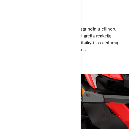
STABDŽIŲ SISTEMA
Patikimam stabdymui
4 stūmoklių stabdžiai su patobulintu pagrindiniu cilindru
užtikrina tikslų ir efektyvų stabdymą bei greitą reakciją.
Reguliuojama stabdžių svirtis leidžia pritaikyti jos atstumą
pagal rankos dydį ir asmeninius poreikius.