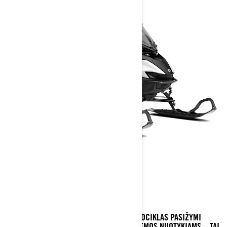
XTERRAIN CORE
XTERRAIN CORE CROSSOVER SNIEGO MOTOCIKLAS PASIŽYMI
PUIKIA VAŽIAVIMO KOKYBE IR NAŠUMU ŽIEMOS NUOTYKIAMS – TAI