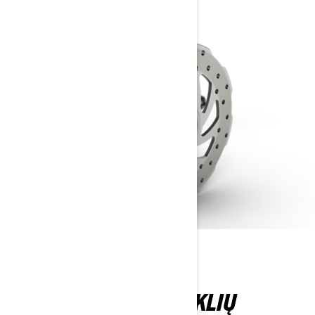
„BREMBO“ 4 STŪMOKLIŲ