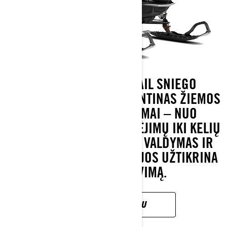
LYNX ADVENTURE TRAIL SNIEGO
MOTOCIKLAS SIŪLO ĮSIMINTINAS ŽIEMOS
PRAMOGAS VISAI ŠEIMAI – NUO
SEKMADIENIO PASIVAŽINĖJIMŲ IKI KELIŲ
DIENŲ IŠVYKŲ. LENGVAS VALDYMAS IR
PAŽANGIOS TECHNOLOGIJOS UŽTIKRINA
MALONŲ VAŽIAVIMĄ.
SUŽINOK DAUGIAU