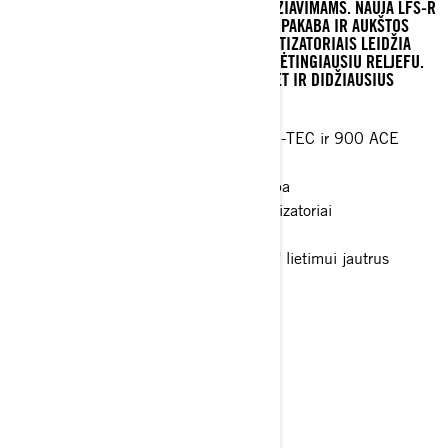
EKSTREMALUS „CROSSOVER“ ILGIEMS VAŽIAVIMAMS. NAUJA LFS-R
PRIEKINĖ PAKABA KARTU SU PPS³ GALINE PAKABA IR AUKŠTOS
KLASĖS KYB PRO 46 HLCR KASHIMA AMORTIZATORIAIS LEIDŽIA
LENGVAI SUSITVARKYTI NET SU PAČIU SUDĖTINGIAUSIU RELJEFU.
GALINGI ROTAX® VARIKLIAI PATENKINS NET IR DIDŽIAUSIUS
ADRENALINO MĖGĖJUS.
Rotax® 850 E-TEC Turbo R, 850 E-TEC ir 900 ACE
Turbo R varikliai
PPS³ galinė ir LFS-R priekinė pakaba
KYB PRO 46 HLCR Kashima amortizatoriai
51 mm PowderMax† vikšras
Aukštos klasės LED žibintai, 10,25" lietimui jautrus
ekranas, šildoma sėdynė
> Techninės specifikacijos
> Susikurkite savo
> Gaukite pasiūlymą
> Raskite pardavėją