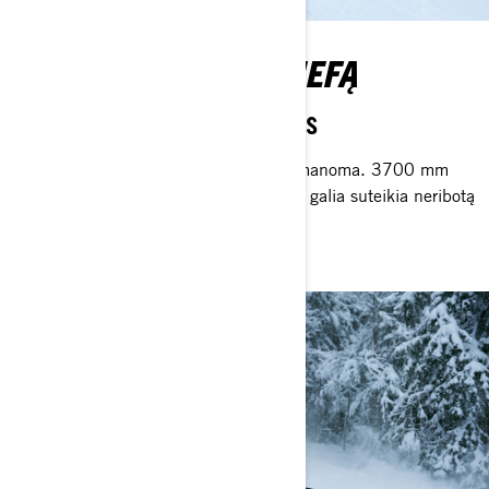
ĮVEIK BET KOKĮ RELJEFĄ
Aukščiausio lygio našumas
Su Xterrain nėra tokio dalyko kaip neįmanoma. 3700 mm
ilgio vikšras kartu su „Rotax®“ variklių galia suteikia neribotą
našumą tada, kai jo labiausiai reikia.