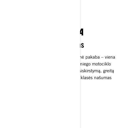
PPS³ GALINĖ PAKABA
Neprilygstamas važiavimas
Važiuok ilgiau ir intensyviau. PPS³ galinė pakaba – viena
pagrindinių „Lynx Xterrain“ crossover sniego motociklo
savybių. Ji užtikrina valdomą svorio pasiskirstymą, greitą
reakciją ir gerą komfortą. Aukščiausios klasės našumas
nuotykių kupinai kelionei.