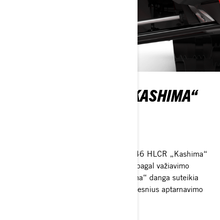
KYB PRO 46 HLCR „KASHIMA“
AMORTIZATORIAI
Įveik kupstus
Dideli, plačiai reguliuojami KYB PRO 46 HLCR „Kashima“
amortizatoriai leidžia pritaikyti pakabą pagal važiavimo
sąlygas ir vairuotojo poreikius. „Kashima“ danga suteikia
amortizatoriams greitesnę reakciją ir ilgesnius aptarnavimo
intervalus.