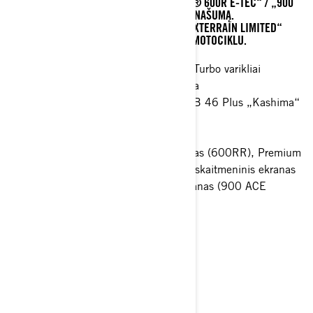
TRASAS. GALINGI IR EKONOMIŠKI „ROTAX® 600R E-TEC“ / „900
ACE TURBO“ VARIKLIAI UŽTIKRINA PUIKŲ NAŠUMĄ.
PASIRENKAMAS „TOURING KIT“ LEIDŽIA „XTERRAIN LIMITED“
PAVERSTI DVIVIEČIU TURISTINIU SNIEGO MOTOCIKLU.
Rotax® 600RR E-TEC ir 900 ACE Turbo varikliai
PPS³ galinė / LFS-R priekinė pakaba
KYB 36 Plus R, KYB 36 Plus ir KYB 46 Plus „Kashima“
amortizatoriai
51 mm „PowderMax“ vikšras
„Silent-Stop“ ir „Smart ECO“ režimas (600RR), Premium
LED žibintai, šildoma sėdynė, 7,2“ skaitmeninis ekranas
(600RR) arba 10,25“ jutiklinis ekranas (900 ACE
Turbo)“
> Techninės specifikacijos
> Susikurkite savo
> Gaukite pasiūlymą
> Raskite pardavėją