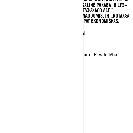
UŽTIKRINA „RADIEN²“ PLATFORMA, PPS³ GALINĖ PAKABA IR LFS+
PRIEKINĖ PAKABA. GALIMI VARIKLIAI: „ROTAX® 600 ACE“,
IŠSISKIRIANTIS ITIN MAŽOMIS DEGALŲ SĄNAUDOMIS, IR „ROTAX®
600 EFI“, TURINTIS GERĄ TRAUKĄ IR TAIP PAT EKONOMIŠKAS.
Rotax® 600 ACE ir 600 EFI varikliai
PPS³ galinė / LFS+ priekinė pakaba
KYB 36 amortizatoriai
41 mm „Cobra“ vikšras (ACE) / 51 mm „PowderMax“
vikšras (EFI)
LED žibintai
> Techninės specifikacijos
> Susikurkite savo
> Gaukite pasiūlymą
> Raskite pardavėją