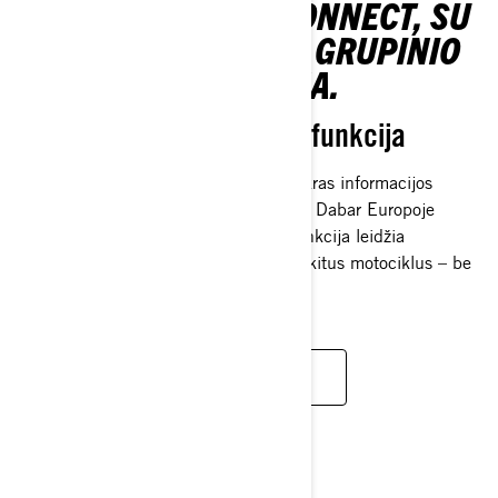
EKRANAS SU BRP CONNECT, SU
INTEGRUOTU GPS IR GRUPINIO
VAŽIAVIMO FUNKCIJA.
Nauja grupinio važiavimo funkcija
Didelės raiškos, spalvotas ekranas – tikras informacijos
centras sniego motociklų vairuotojams. Dabar Europoje
prieinama nauja grupinio važiavimo funkcija leidžia
žemėlapyje matyti ir sekti draugus bei kitus motociklus – be
telefono ar mobiliojo ryšio.
PERŽIŪRĖK EKRANŲ GALIMYBES