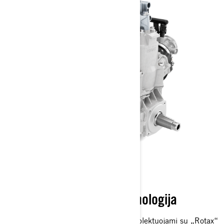
ROTAX® VARIKLIAI
Pirmaujanti variklių technologija
„Lynx Xterrain“ sniego motociklai komplektuojami su „Rotax“