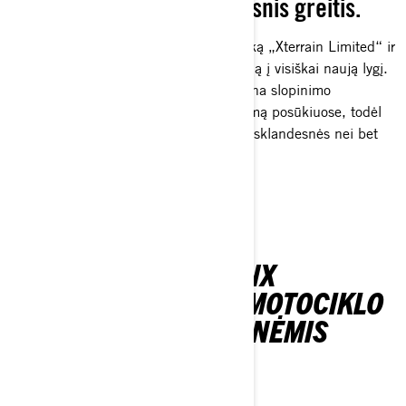
Didesnis stabilumas. Didesnis greitis.
LFS-R priekinė pakaba pakelia sportišką „Xterrain Limited“ ir
„Xterrain RE“ sniego motociklų valdymą į visiškai naują lygį.
Patobulinta pakabos geometrija padidina slopinimo
efektyvumą ir sumažina kėbulo pasvirimą posūkiuose, todėl
nelygios ir vingiuotos trasos tampa dar sklandesnės nei bet
kada anksčiau.
SUSIPAŽINK SU „LYNX
XTERRAIN“ SNIEGO MOTOCIKLO
PAKETAIS IR TECHNINĖMIS
SPECIFIKACIJOMIS.