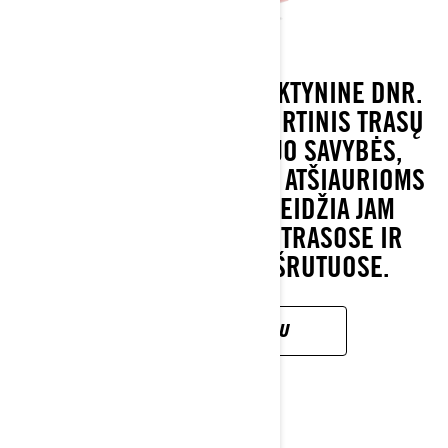
SUKURTAS SU TIKRA LENKTYNINE DNR.
LYNX RAVE – TIKRAS SPORTINIS TRASŲ
SNIEGO MOTOCIKLAS. JO SAVYBĖS,
SPECIALIAI PRITAIKYTOS ATŠIAURIOMS
ŠIAURĖS SĄLYGOMS, LEIDŽIA JAM
IŠSISKIRTI LENKTYNIŲ TRASOSE IR
SUDĖTINGUOSE MARŠRUTUOSE.
SUŽINOK DAUGIAU