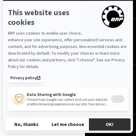
Kontaktai
ROTAX
SEKITE MUS
Lietuva (lietuvių)
LT-LT