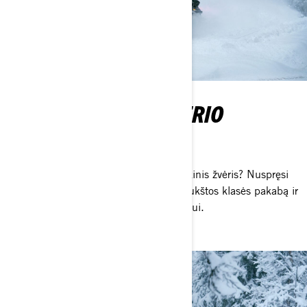
DVIGUBO CHARAKTERIO
Išlygina važiavimo kelius
Elegantiškas kelionių palydovas ar laukinis žvėris? Nuspręsi
pats su akseleratoriumi. Xterrain turi aukštos klasės pakabą ir
ergonomiką, sukurtą aktyviam važiavimui.