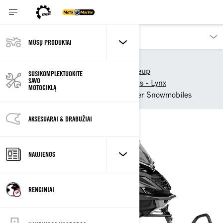
MŪSŲ PRODUKTAI
Mūsų produktai
Lynx
2027 Lynx snowmobiles lineup
SUSIKOMPLEKTUOKITE
SAVO
2027 Crossover snowmobiles - Lynx
MOTOCIKLĄ
2027 Lynx Xterrain Crossover Snowmobiles
AKSESUARAI & DRABUŽIAI
NAUJIENOS
RENGINIAI