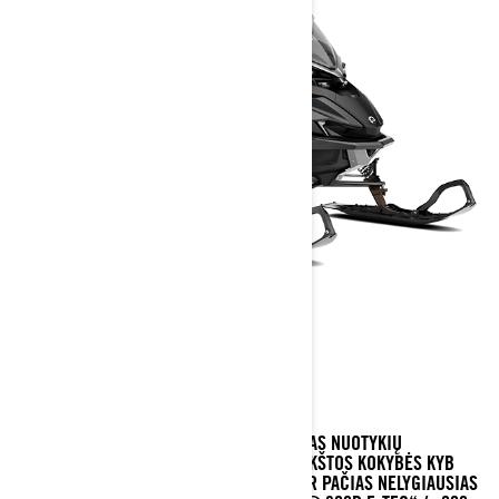
XTERRAIN LIMITED
GALINGAS CROSSOVER SNIEGO MOTOCIKLAS NUOTYKIŲ
KUPINIEMS SAVAITGALIO IŠVYKIMAMS. AUKŠTOS KOKYBĖS KYB
PLUS AMORTIZATORIAI SUŠVELNINA NET IR PAČIAS NELYGIAUSIAS