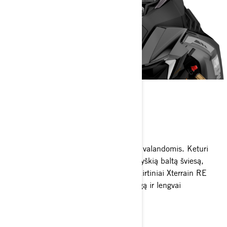
LED ŽIBINTAI
Įveik poliarinę naktį
Puikus matomumas net tamsiausiomis valandomis. Keturi
didelės galios LED moduliai skleidžia ryškią baltą šviesą,
padedančią laiku pastebėti kliūtis. Išskirtiniai Xterrain RE
priekinio gaubto žibintai suteikia stilingą ir lengvai
atpažįstamą išvaizdą.