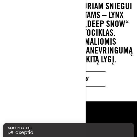
SUKURTAS GILIAUSIAM PURIAM SNIEGUI
IR STAČIAUSIEMS ŠLAITAMS – LYNX
SHREDDER YRA TIKRAS „DEEP SNOW“
KLASĖS SNIEGO MOTOCIKLAS.
VAŽIUOJANT EKSTREMALIOMIS
SĄLYGOMIS JIS PAKELIA MANEVRINGUMĄ
IR TIKSLUMĄ Į VISAI KITĄ LYGĮ.
SUŽINOK DAUGIAU
IŠTEKLIAI
Apie mus
Spauda