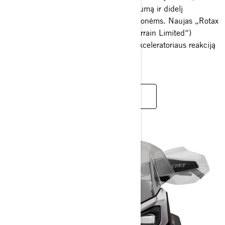
varikliais, kurie užtikrina galią, patikimumą ir didelį
nuvažiuojamą atstumą visoms jūsų kelionėms. Naujas „Rotax
600RR E-TEC“ variklio variantas („Xterrain Limited“)
suteikia dar daugiau galios, aštresnę akceleratoriaus reakciją
ir geresnes degalų sąnaudas.
SUSIPAŽINK SU VARIKLIAIS