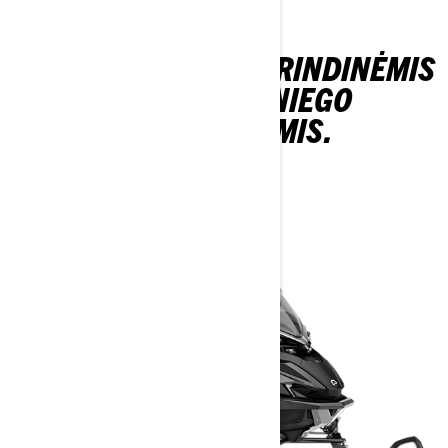
SUSIPAŽINK SU PAGRINDINĖMIS
„LYNX XTERRAIN“ SNIEGO
MOTOCIKLO SAVYBĖMIS.