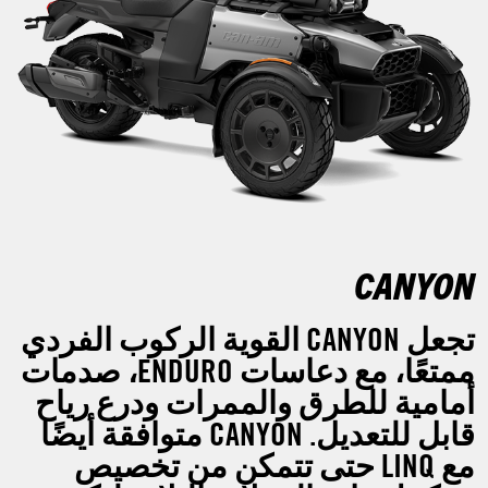
CANYON
تجعل CANYON القوية الركوب الفردي
ممتعًا، مع دعاسات ENDURO، صدمات
أمامية للطرق والممرات ودرع رياح
قابل للتعديل. CANYON متوافقة أيضًا
مع LINQ حتى تتمكن من تخصيص