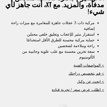
مدفأة، والمزيد. مع XT، أنت جاهز لأي
شيء!
مركبة ذات 3 عجلات جاهزة للمغامرة مع ميزات راحة
إضافية
استقرار مثير للإعجاب وتعليق خلفي محسّن
حماية مركبة محسنة للطرق الأقل استخدامًا
راحة وملاءمة لشخصين
سعة تخزين محسنة مع علب علوية وجانبية من
الألومنيوم
> المواصفات الفنية
> قم بتخصيص دراجتك
> ابحث عن وكيل
> اطلب عرض سعر / تجربة قيادة