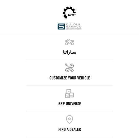
وديلات
نة
202
وديلات
نة
سياراتنا
202
نطقة
CUSTOMIZE YOUR VEHICLE
لمالك
لعروض
لترويجية
BRP UNIVERSE
دوات
لتسوق
FIND A DEALER