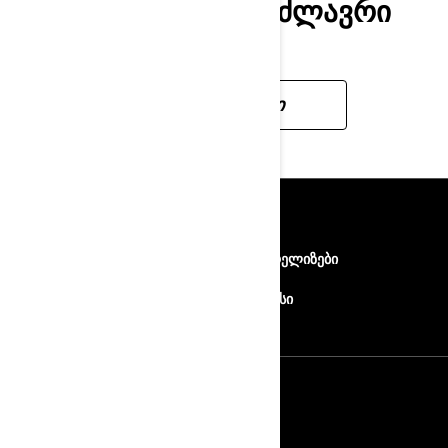
AM-ᲘᲡ ᲧᲕᲔᲚᲐᲖᲔ ᲛᲫᲚᲐᲕᲠᲘ
ᲑᲐᲒᲘᲗ.
ᲬᲐᲘᲙᲘᲗᲮᲔ ᲛᲔᲢᲘ
ᲬᲧᲐᲠᲝᲔᲑᲘ
ჩვენ შესახებ
პრეს რელიზები
კონტაქტი
როტაქსი
ᲒᲐᲛᲝᲬᲔᲠᲐ