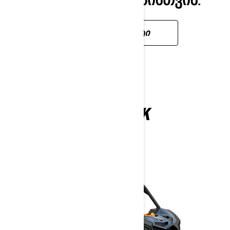
ᲬᲐᲘᲙᲘᲗᲮᲔᲗ ᲛᲔᲢᲘ
MAVERICK
2025