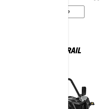
ᲬᲐᲘᲙᲘᲗᲮᲔ ᲛᲔᲢᲘ
MAVERICK TRAIL
2025