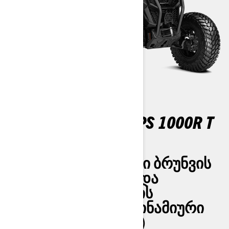
MAVERICK SPORT DPS 1000R T
ABS
ᲜᲐᲑᲘᲯ-ᲜᲐᲑᲘᲯ. ᲛᲐᲦᲐᲚᲘ ᲑᲠᲣᲜᲕᲘᲡ
ROTAX® ᲡᲘᲛᲫᲚᲐᲕᲠᲔ ᲓᲐ
ᲗᲐᲕᲓᲐᲯᲔᲠᲔᲑᲣᲚᲝᲑᲘᲡ
ᲨᲗᲐᲛᲐᲒᲝᲜᲔᲑᲔᲚᲘ ᲓᲘᲜᲐᲛᲘᲣᲠᲘ
ᲔᲚᲔᲥᲢᲠᲝ ᲡᲐᲭᲔ (DPS)