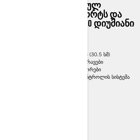
ᲣᲖᲠᲣᲜᲕᲔᲚᲧᲝᲤᲡ ᲡᲠᲣᲚ
ᲙᲝᲜᲢᲠᲝᲚᲡ, ᲙᲝᲛᲤᲝᲠᲢᲡ ᲓᲐ
ᲨᲔᲡᲐᲫᲚᲔᲑᲚᲝᲑᲔᲑᲡ 60 ᲓᲘᲣᲛᲘᲐᲜᲘ
ᲢᲠᲐᲡᲐᲖᲔ ᲛᲔᲢᲖᲔᲪ ᲙᲘ.
95 ცხ. ძ (71 კ.ვ)
12 დიუმამდე შეჩერების მანძილი (30.5 სმ)
28-დიუმიანი. Maxxis† Liberty საბურავები
SHOWA HPG 2.0 IFP ამორტიზატორები
დინამიური მუხრუჭი და წევის კონტროლის სისტემა
> ტექნიკური სპეციფიკაციები
> შექმენი შენი მოდელი
> იპოვე დილერი
> მოითხოვე ფასი / დემო რაიდი