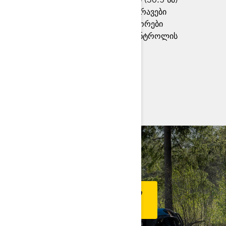
28-დიუმიანი. Maxxis† Liberty საბურავები
SHOWA HPG 2.0 IFP ამორტიზატორები
დინამიური მუხრუჭი და წევის კონტროლის
> ტექნიკური სპეციფიკაციები
> შექმენი შენი მოდელი
> იპოვე დილერი
> მოითხოვე ფასი / დემო რაიდი
ᲐᲥᲪᲘᲔᲑᲘ
ᲐᲦᲛᲝᲐᲩᲘᲜᲔᲗ ᲐᲓᲒᲘᲚᲝᲑᲠᲘᲕᲘ
ᲨᲔᲗᲐᲕᲐᲖᲔᲑᲔᲑᲘ