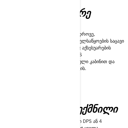
ᲣᲤᲠᲝ ᲛᲔᲢᲘ, ᲕᲘᲓᲠᲔ
ᲛᲖᲐᲓᲧᲝᲤᲜᲐ
თავგადასავალი თქვენზეა: თანამედროვე,
კომფორტული, ფართო სალონი, ხელსაწყოების საცავი
და სატვირთო საწოლი მზადაა LinQ აქსესუარების
განახლებისთვის. ყველაფერი ROPS
სერთიფიცირებული პროფილირებული კაბინით და
დაცვით ყველა ტიპის რელიეფისთვის.
ᲡᲞᲔᲪᲘᲐᲚᲣᲠᲐᲓ ᲨᲔᲥᲛᲜᲘᲚᲘ
აირჩიეთ თქვენი შასი: 2 ადგილიანი DPS ან 4