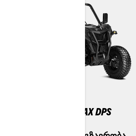
MAVERICK SPORT MAX DPS
1000R T ABS
ᲝᲗᲮᲘ ᲐᲓᲒᲘᲚᲘ ᲓᲐ ᲛᲒᲖᲐᲕᲠᲝᲑᲐ,