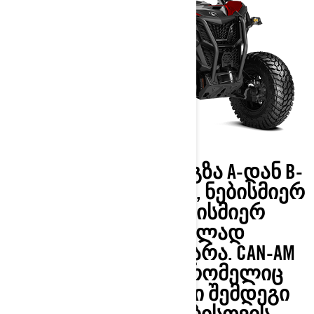
ᲧᲕᲔᲚᲐᲖᲔ ᲛᲙᲕᲔᲗᲠᲘ ᲒᲖᲐ A-ᲓᲐᲜ B-
ᲛᲓᲔ ᲛᲘᲡᲐᲡᲕᲚᲔᲚᲐᲓ, ᲜᲔᲑᲘᲡᲛᲘᲔᲠ
ᲠᲔᲚᲘᲔᲤᲖᲔ, ᲜᲔᲑᲘᲡᲛᲘᲔᲠ
ᲐᲛᲘᲜᲓᲨᲘ, ᲡᲠᲣᲚᲐᲓ
ᲓᲐᲢᲕᲘᲠᲗᲣᲚᲘ ᲗᲣ ᲐᲠᲐ. CAN-AM
ᲙᲕᲐᲓᲠᲝᲪᲘᲙᲚᲘ, ᲠᲝᲛᲔᲚᲘᲪ
ᲨᲔᲥᲛᲜᲘᲚᲘᲐ ᲗᲥᲕᲔᲜᲘ ᲨᲔᲛᲓᲔᲒᲘ
ᲗᲐᲕᲒᲐᲓᲐᲡᲐᲕᲚᲔᲑᲘᲡᲗᲕᲘᲡ.