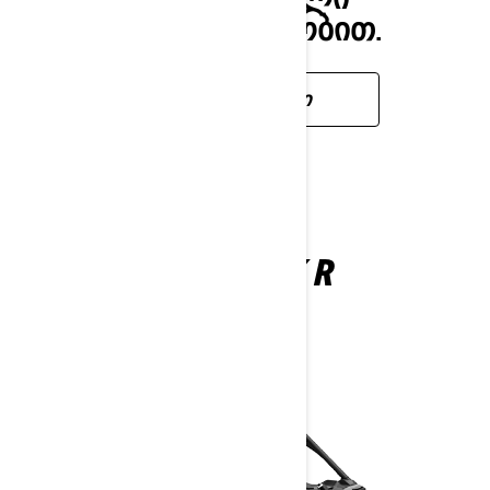
ᲨᲔᲡᲐᲫᲚᲔᲑᲚᲝᲑᲘᲗ.
ᲬᲐᲘᲙᲘᲗᲮᲔ ᲛᲔᲢᲘ
MAVERICK R
2025