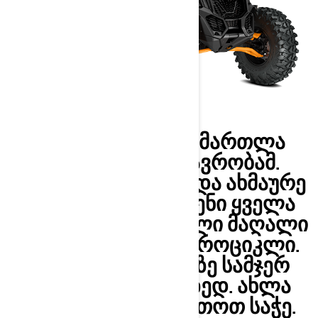
ᲡᲐᲓᲐᲪ ᲨᲔᲘᲫᲚᲔᲑᲐ ᲛᲐᲠᲗᲚᲐ
ᲬᲐᲒᲘᲧᲕᲐᲜᲝᲡ ᲛᲒᲖᲐᲕᲠᲝᲑᲐᲛ.
ᲨᲔᲘᲡᲬᲐᲕᲚᲔ, ᲐᲢᲐᲠᲔ ᲓᲐ ᲐᲮᲛᲐᲣᲠᲔ
ᲒᲐᲣᲕᲐᲚ ᲒᲖᲔᲑᲖᲔ ᲩᲕᲔᲜᲘ ᲧᲕᲔᲚᲐ
ᲛᲘᲖᲜᲘᲡᲗᲕᲘᲡ ᲨᲔᲥᲛᲜᲘᲚᲘ ᲛᲐᲦᲐᲚᲘ
ᲒᲐᲛᲐᲕᲚᲝᲑᲘᲡ ᲙᲕᲐᲓᲠᲝᲪᲘᲙᲚᲘ.
ᲓᲐᲙᲐᲠᲘᲡ ᲞᲝᲓᲘᲣᲛᲖᲔ ᲡᲐᲛᲯᲔᲠ
ᲒᲐᲒᲕᲘᲧᲕᲐᲜᲐ ᲖᲔᲓᲘᲖᲔᲓ. ᲐᲮᲚᲐ
ᲗᲥᲕᲔᲜᲘ ᲯᲔᲠᲘᲐ ᲛᲐᲠᲗᲝᲗ ᲡᲐᲭᲔ.