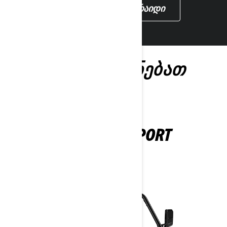
ᲓᲐᲯᲐᲕᲨᲜᲔᲗ ᲓᲔᲛᲝ ᲠᲐᲘᲓᲘ
ᲐᲡᲔᲕᲔ ᲛᲝᲒᲔᲬᲝᲜᲔᲑᲐᲗ
MAVERICK SPORT
2024