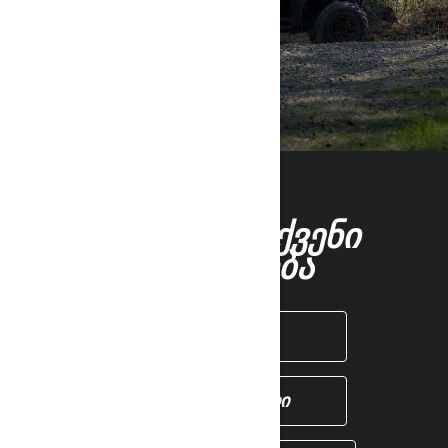
ᲨᲔᲘᲫᲘᲜᲔᲗ ᲗᲥᲕᲔᲜᲘ
ᲛᲒᲖᲐᲕᲠᲝᲑᲐ
ᲒᲐᲘᲒᲔᲗ ᲤᲐᲡᲘ
ᲘᲞᲝᲕᲔ ᲓᲘᲚᲔᲠᲘ