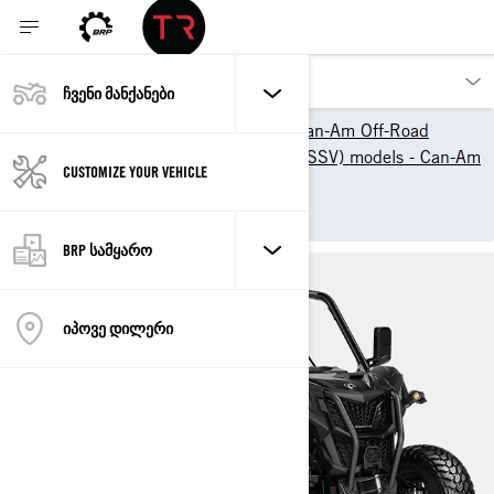
ᲩᲕᲔᲜᲘ ᲛᲐᲜᲥᲐᲜᲔᲑᲘ
ჩვენი პროდუქტები
Can-Am Off-Road
2025 ATV & Side-By-Side (SSV) models - Can-Am
CUSTOMIZE YOUR VEHICLE
Off-Road
SSV
Maverick Sport
BRP ᲡᲐᲛᲧᲐᲠᲝ
ᲘᲞᲝᲕᲔ ᲓᲘᲚᲔᲠᲘ