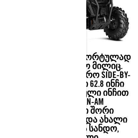
ᲛᲝᲗᲐᲕᲡᲓᲘᲗ ᲙᲝᲛᲤᲝᲠᲢᲣᲚᲐᲓ
ᲓᲐ ᲒᲐᲘᲐᲠᲔ ᲑᲝᲚᲝ ᲛᲘᲚᲘᲪ.
ᲩᲕᲔᲜᲘ ᲧᲕᲔᲚᲐᲖᲔ ᲕᲘᲬᲠᲝ SIDE-BY-
SIDE ᲐᲕᲢᲝᲛᲝᲑᲘᲚᲘ 62.8 ᲘᲜᲩᲘ
ᲡᲘᲒᲐᲜᲘᲗ - ᲗᲘᲗᲝᲔᲣᲚᲘ ᲘᲜᲩᲘᲗ
ᲨᲔᲥᲛᲜᲘᲚᲘ CAN-AM
ᲙᲕᲐᲓᲠᲝᲪᲘᲙᲚᲘ ᲨᲝᲠᲘ
ᲛᲒᲖᲐᲕᲠᲝᲑᲘᲡᲗᲕᲘᲡ ᲓᲐ ᲐᲮᲐᲚᲘ
ᲑᲘᲚᲘᲙᲔᲑᲘᲡᲗᲕᲘᲡ ᲡᲐᲜᲓᲝ,
ᲛᲝᲛᲜᲣᲡᲮᲕᲔᲚᲘ