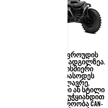
ᲨᲔᲣᲓᲐᲠᲔᲑᲔᲚᲘ ᲝᲤᲠᲝᲣᲓᲘᲡ
ᲞᲔᲠᲤᲝᲠᲛᲐᲜᲡᲘ ᲣᲙᲕᲔ ᲐᲓᲒᲘᲚᲖᲔᲐ.
ᲒᲐᲐᲠᲦᲕᲘᲔᲗ ᲜᲔᲑᲘᲡᲛᲘᲔᲠᲘ
ᲠᲔᲚᲘᲔᲤᲘ ᲓᲐ ᲐᲠᲐᲡᲝᲓᲔᲡ
ᲓᲐᲗᲛᲝᲗ ᲡᲘᲛᲫᲚᲐᲕᲠᲔ,
ᲙᲝᲛᲤᲝᲠᲢᲘ, ᲙᲐᲕᲨᲘᲠᲘ ᲐᲜ ᲡᲢᲘᲚᲘ
. ᲒᲐᲓᲘᲗ ᲒᲐᲠᲔᲗ, ᲒᲐᲭᲣᲭᲧᲘᲐᲜᲓᲘᲗ
ᲓᲐ ᲓᲐᲘᲬᲧᲔᲗ ᲛᲒᲖᲐᲕᲠᲝᲝᲑᲐ CAN-