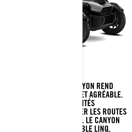
CANYON
LE ROBUSTE CAN-AM CANYON REND
L’AVENTURE ACCESSIBLE ET AGRÉABLE.
ÉQUIPÉ DE FONCTIONNALITÉS
PRATIQUES POUR DOMINER LES ROUTES
LES MOINS FRÉQUENTÉES. LE CANYON
EST ÉGALEMENT COMPATIBLE LINQ,