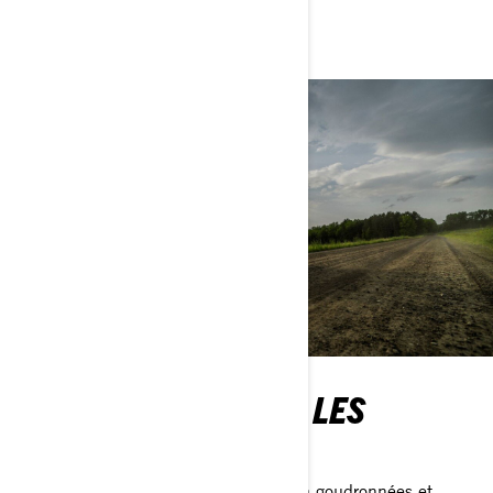
Créez le vôtre
AFFRONTEZ TOUTES LES
ROUTES
Bosses, terre, routes goudronnées, non goudronnées et