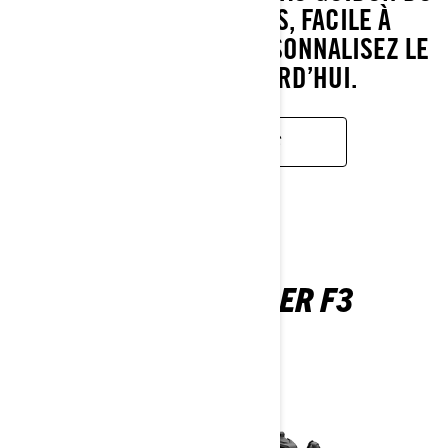
RYKER À TROIS ROUES, FACILE À
PRENDRE EN MAIN. PERSONNALISEZ LE
VÔTRE DÈS AUJOURD’HUI.
EN SAVOIR PLUS
CAN-AM SPYDER F3
2026