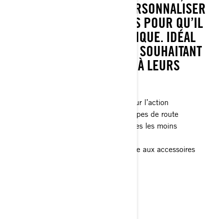
VOUS PERMETTANT DE PERSONNALISER
VOTRE VÉHICULE 3-ROUES POUR QU’IL
REFLÈTE VOTRE STYLE UNIQUE. IDÉAL
POUR LES PILOTES SOLOS SOUHAITANT
ADAPTER LEUR VÉHICULE À LEURS
BESOINS.
Véhicule d’aventure 3-roues prêt pour l’action
Stabilité remarquable sur tous les types de route
Protection du véhicule pour les routes les moins
fréquentées
Intégration LinQ pour un accès facile aux accessoires
Parfait pour un pilote seul
> Caractéristiques techniques
> Créez le vôtre
> Obtenir un devis