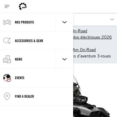
NOS PRODUITS
Nos produits
Can-Am On-Road
Véhicules à trois roues et motos électriques 2026
ACCESSORIES & GEAR
– Can-Am On-Road
Motos 3-roues 2026 – Can‑Am On‑Road
Can-Am Canyon 2026 : Moto d’aventure 3-roues
NEWS
EVENTS
FIND A DEALER