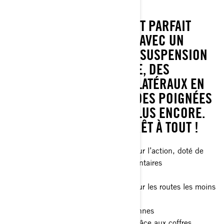
CANYON XT
LE CAN-AM CANYON XT EST PARFAIT
POUR DEUX PERSONNES, AVEC UN
DOSSIER PASSAGER, UNE SUSPENSION
ARRIÈRE AUTO-NIVELANTE, DES
COFFRES SUPÉRIEUR ET LATÉRAUX EN
ALUMINIUM AMOVIBLES, DES POIGNÉES
CHAUFFANTES, ET BIEN PLUS ENCORE.
AVEC LE XT, VOUS ÊTES PRÊT À TOUT !
Véhicule d’aventure 3-roues prêt pour l’action, doté de
fonctionnalités de confort supplémentaires
Suspension arrière auto-nivelante
Protection renforcée du véhicule pour les routes les moins
fréquentées
Confort et praticité pour deux personnes
Capacité de rangement améliorée grâce aux coffres