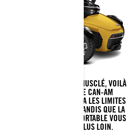
DESIGN AUDACIEUX ET MUSCLÉ, VOILÀ
DE QUOI IL S’AGIT. LE CAN-AM
SPYDER F3 REPOUSSERA LES LIMITES
DE LA PERFORMANCE, TANDIS QUE LA
POSITION ASSISE CONFORTABLE VOUS
INCITERA À ALLER PLUS LOIN.