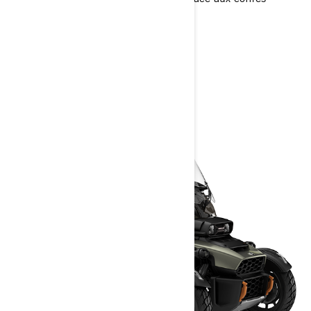
latéraux et supérieurs en aluminium
> Caractéristiques techniques
> Créez le vôtre
> Obtenir un devis
> Trouvez votre concessionnaire