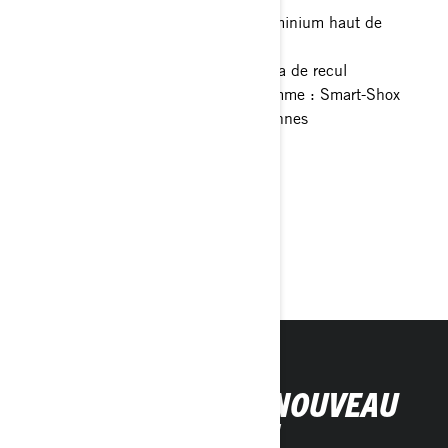
Coffres supérieur et latéraux en aluminium haut de
gamme
Visibilité améliorée grâce à la caméra de recul
Suspension semi-active haut de gamme : Smart-Shox
Confort et praticité pour deux personnes
Mode de conduite personnalisable
> Caractéristiques techniques
> Créez le vôtre
> Obtenir un devis
> Trouvez votre concessionnaire
ACHETEZ VOTRE NOUVEAU
CANYON