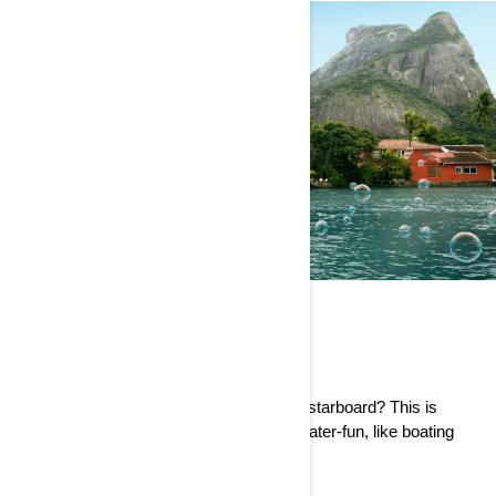
GET SMART
Pop quiz: which side is port and which is starboard? This is
where you’ll find a glossary of all things water-fun, like boating
terms, signs, and hand signals.