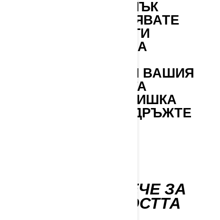
ПРЕДПАЗЕН РЕМЪК
КОГАТО УПРАВЛЯВАТЕ
SEA-DOO, ВИНАГИ
НОСЕТЕ ВЪЖЕ ЗА
ПРИВЪРЗВАНЕ,
ПРИКРЕПЕН КЪМ ВАШИЯ
PFD ИЛИ КИТКАТА
(ИЗИСКВА СЕ КАИШКА
ЗА КИТКА) И ГО ДРЪЖТЕ
СВОБОДЕН ОТ
КОРМИЛОТО.
НАУЧИ ПОВЕЧЕ ЗА
БЕЗОПАСНОСТТА