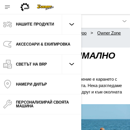
НАШИТЕ ПРОДУКТИ
Нашите продукти
Sea-Doo
Owner Zone
Responsible riding
АКСЕСОАРИ & ЕКИПИРОВКА
УВЕЛИЧИ МАКСИМАЛНО
ЗАБАВЛЕНИЕТО
СВЕТЪТ НА BRP
Истинският ключ към водното приключение е карането с
НAМЕРИ ДИЛЪР
мисъл за безопасността и отговорността. Нека разгледаме
как да бъдем по-добри както един към друг и към околната
среда, докато караме.
ПЕРСОНАЛИЗИРАЙ СВОЯТА
МАШИНА