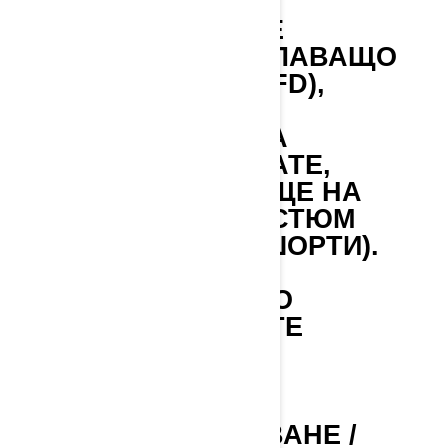
ОБОРУДВАНЕ
ВИНАГИ НОСЕТЕ
ПЕРСОНАЛНО ПЛАВАЩО
УСТРОЙСТВО (PFD),
ОДОБРЕНО ОТ
ПРЕДПАЗИТЕЛ, А
КОГАТО ШОФИРАТЕ,
НОСЕТЕ ДОЛНИЩЕ НА
НЕОПРЕНОВ КОСТЮМ
(НЕОПРЕНОВИ ШОРТИ).
БЕЗРАЗСЪДСТВО
НЕ ПРОЯВЯВАЙТЕ
БЕЗРАЗСЪДНО
ПОВЕДЕНИЕ
ВЪЖЕ ЗА ВРЪЗВАНЕ /